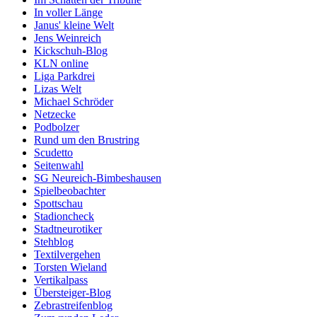
In voller Länge
Janus' kleine Welt
Jens Weinreich
Kickschuh-Blog
KLN online
Liga Parkdrei
Lizas Welt
Michael Schröder
Netzecke
Podbolzer
Rund um den Brustring
Scudetto
Seitenwahl
SG Neureich-Bimbeshausen
Spielbeobachter
Spottschau
Stadioncheck
Stadtneurotiker
Stehblog
Textilvergehen
Torsten Wieland
Vertikalpass
Übersteiger-Blog
Zebrastreifenblog