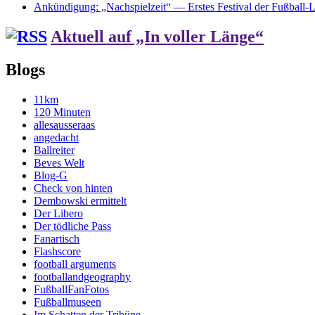
Ankündigung: „Nachspielzeit“ — Erstes Festival der Fußball-Li
Aktuell auf „In voller Länge“
Blogs
11km
120 Minuten
allesausseraas
angedacht
Ballreiter
Beves Welt
Blog-G
Check von hinten
Dembowski ermittelt
Der Libero
Der tödliche Pass
Fanartisch
Flashscore
football arguments
footballandgeography
FußballFanFotos
Fußballmuseen
Im Schatten der Tribüne