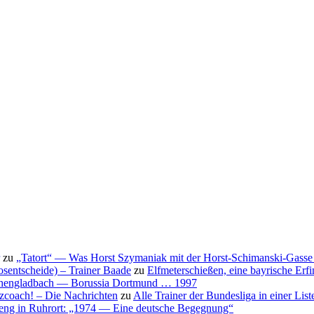
zu
„Tatort“ — Was Horst Szymaniak mit der Horst-Schimanski-Gasse 
osentscheide) – Trainer Baade
zu
Elfmeterschießen, eine bayrische Erf
nchengladbach — Borussia Dortmund … 1997
nzcoach! – Die Nachrichten
zu
Alle Trainer der Bundesliga in einer List
eng in Ruhrort: „1974 — Eine deutsche Begegnung“