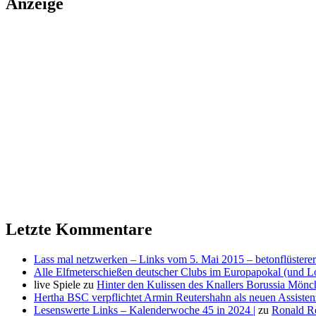
Anzeige
Letzte Kommentare
Lass mal netzwerken – Links vom 5. Mai 2015 – betonflüsterer
Alle Elfmeterschießen deutscher Clubs im Europapokal (und L
live Spiele
zu
Hinter den Kulissen des Knallers Borussia Mö
Hertha BSC verpflichtet Armin Reutershahn als neuen Assiste
Lesenswerte Links – Kalenderwoche 45 in 2024 |
zu
Ronald R