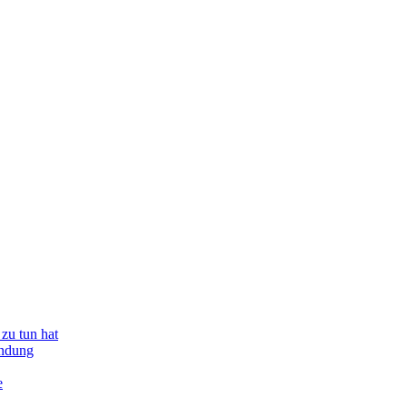
zu tun hat
indung
e