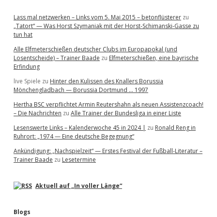
Lass mal netzwerken – Links vom 5. Mai 2015 – betonflüsterer
zu
„Tatort“ — Was Horst Szymaniak mit der Horst-Schimanski-Gasse zu
tun hat
Alle Elfmeterschießen deutscher Clubs im Europapokal (und
Losentscheide) – Trainer Baade
zu
Elfmeterschießen, eine bayrische
Erfindung
live Spiele
zu
Hinter den Kulissen des Knallers Borussia
Mönchengladbach — Borussia Dortmund … 1997
Hertha BSC verpflichtet Armin Reutershahn als neuen Assistenzcoach!
– Die Nachrichten
zu
Alle Trainer der Bundesliga in einer Liste
Lesenswerte Links – Kalenderwoche 45 in 2024 |
zu
Ronald Reng in
Ruhrort: „1974 — Eine deutsche Begegnung“
Ankündigung: „Nachspielzeit“ — Erstes Festival der Fußball-Literatur –
Trainer Baade
zu
Lesetermine
Aktuell auf „In voller Länge“
Blogs