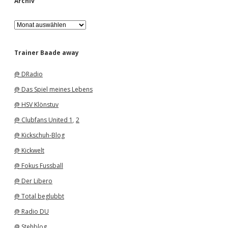
Archiv
A
r
c
h
Trainer Baade away
i
v
@ DRadio
@ Das Spiel meines Lebens
@ HSV Klönstuv
@ Clubfans United 1
,
2
@ Kickschuh-Blog
@ Kickwelt
@ Fokus Fussball
@ Der Libero
@ Total beglubbt
@ Radio DU
@ Stehblog