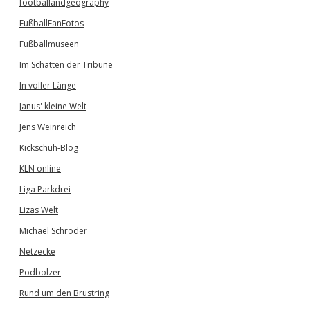
footballandgeography
FußballFanFotos
Fußballmuseen
Im Schatten der Tribüne
In voller Länge
Janus' kleine Welt
Jens Weinreich
Kickschuh-Blog
KLN online
Liga Parkdrei
Lizas Welt
Michael Schröder
Netzecke
Podbolzer
Rund um den Brustring