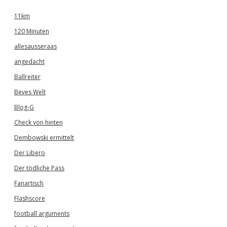
11km
120 Minuten
allesausseraas
angedacht
Ballreiter
Beves Welt
Blog-G
Check von hinten
Dembowski ermittelt
Der Libero
Der tödliche Pass
Fanartisch
Flashscore
football arguments