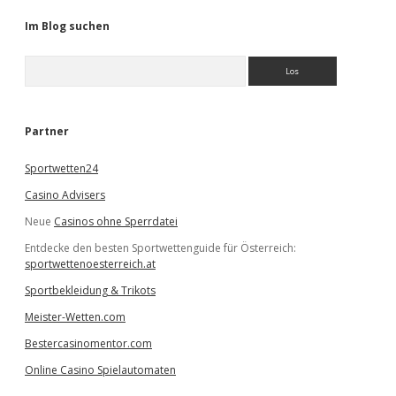
Im Blog suchen
S
u
c
h
e
Partner
n
Sportwetten24
Casino Advisers
Neue
Casinos ohne Sperrdatei
Entdecke den besten Sportwettenguide für Österreich:
sportwettenoesterreich.at
Sportbekleidung & Trikots
Meister-Wetten.com
Bestercasinomentor.com
Online Casino Spielautomaten