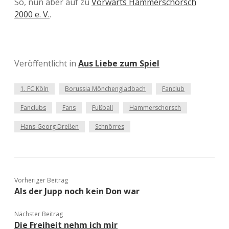
So, nun aber auf zu
Vorwärts Hammerschorsch
2000 e. V.
.
Veröffentlicht in
Aus Liebe zum Spiel
1. FC Köln
Borussia Mönchengladbach
Fanclub
Fanclubs
Fans
Fußball
Hammerschorsch
Hans-Georg Dreßen
Schnörres
Vorheriger Beitrag
Als der Jupp noch kein Don war
Nächster Beitrag
Die Freiheit nehm ich mir