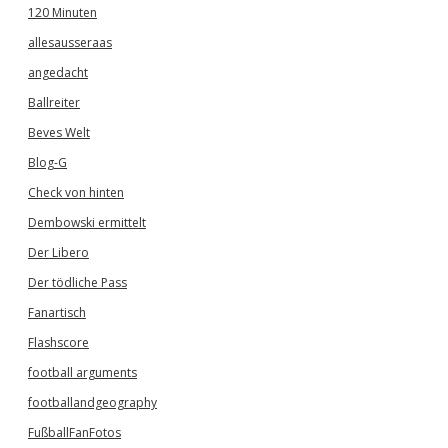
120 Minuten
allesausseraas
angedacht
Ballreiter
Beves Welt
Blog-G
Check von hinten
Dembowski ermittelt
Der Libero
Der tödliche Pass
Fanartisch
Flashscore
football arguments
footballandgeography
FußballFanFotos