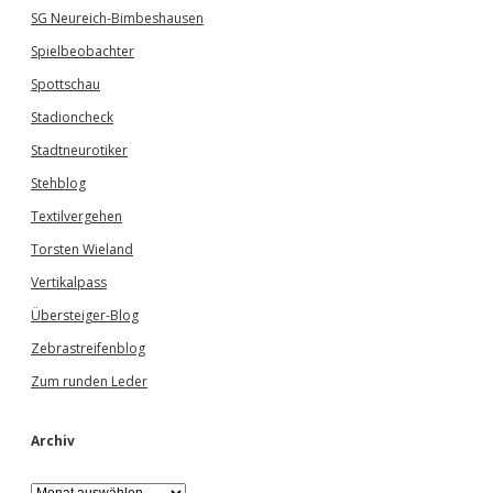
SG Neureich-Bimbeshausen
Spielbeobachter
Spottschau
Stadioncheck
Stadtneurotiker
Stehblog
Textilvergehen
Torsten Wieland
Vertikalpass
Übersteiger-Blog
Zebrastreifenblog
Zum runden Leder
Archiv
A