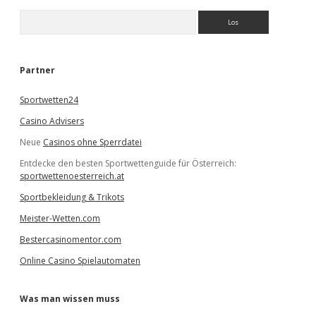
S
u
c
h
e
Partner
n
Sportwetten24
Casino Advisers
Neue
Casinos ohne Sperrdatei
Entdecke den besten Sportwettenguide für Österreich:
sportwettenoesterreich.at
Sportbekleidung & Trikots
Meister-Wetten.com
Bestercasinomentor.com
Online Casino Spielautomaten
Was man wissen muss