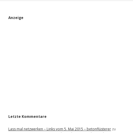
S
Anzeige
i
d
e
b
a
r
Letzte Kommentare
Lass mal netzwerken – Links vom 5. Mai 2015 – betonflüsterer
zu