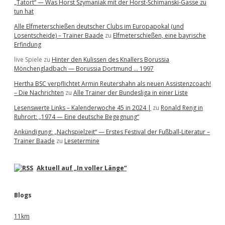
„Tatort“ — Was Horst Szymaniak mit der Horst-Schimanski-Gasse zu
tun hat
Alle Elfmeterschießen deutscher Clubs im Europapokal (und
Losentscheide) – Trainer Baade
zu
Elfmeterschießen, eine bayrische
Erfindung
live Spiele
zu
Hinter den Kulissen des Knallers Borussia
Mönchengladbach — Borussia Dortmund … 1997
Hertha BSC verpflichtet Armin Reutershahn als neuen Assistenzcoach!
– Die Nachrichten
zu
Alle Trainer der Bundesliga in einer Liste
Lesenswerte Links – Kalenderwoche 45 in 2024 |
zu
Ronald Reng in
Ruhrort: „1974 — Eine deutsche Begegnung“
Ankündigung: „Nachspielzeit“ — Erstes Festival der Fußball-Literatur –
Trainer Baade
zu
Lesetermine
Aktuell auf „In voller Länge“
Blogs
11km