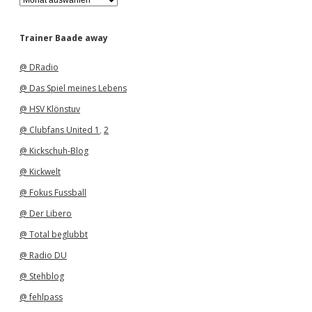
r
c
h
Trainer Baade away
i
v
@ DRadio
@ Das Spiel meines Lebens
@ HSV Klönstuv
@ Clubfans United 1
,
2
@ Kickschuh-Blog
@ Kickwelt
@ Fokus Fussball
@ Der Libero
@ Total beglubbt
@ Radio DU
@ Stehblog
@ fehlpass