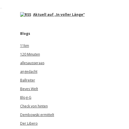
Aktuell auf „In voller Länge“
Blogs
11km
120 Minuten
allesausseraas
angedacht
Ballreiter
Beves Welt
Blog-G
Check von hinten
Dembowski ermittelt
Der Libero