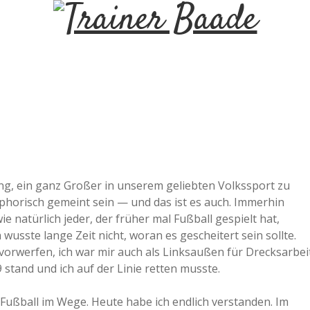
T
r
a
i
n
ng, ein ganz Großer in unserem geliebten Volkssport zu
phorisch gemeint sein — und das ist es auch. Immerhin
e
ie natürlich jeder, der früher mal Fußball gespielt hat,
wusste lange Zeit nicht, woran es gescheitert sein sollte.
r
vorwerfen, ich war mir auch als Linksaußen für Drecksarbei
 stand und ich auf der Linie retten musste.
B
 Fußball im Wege. Heute habe ich endlich verstanden. Im