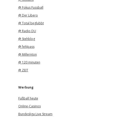
@ Fokus Fussball
@ Der Libero
@ Total beglubbt
@ Radio DU
@ Stehblog
@ fehlpass
@ Millernton
@ 120 minuten
@ ZEIT
Werbung
Fußball heute
Online-Casinos
Bundesliga Live Stream