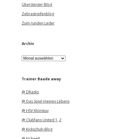
Übersteiger-Blog
Zebrastreifenblog
Zum runden Leder
Archiv
A
r
c
h
i
Trainer Baade away
v
@ DRadio
@ Das Spiel meines Lebens
@ HSV Klönstuv
@ Clubfans United 1
,
2
@ Kickschuh-Blog
@ Kickwelt