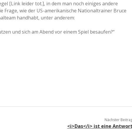
el [Link leider tot.], in dem man noch einiges andere
a
ie Frage, wie der US-amerikanische Nationaltrainer Bruce
nalteam handhabt, unter anderem:
a
utzen und sich am Abend vor einem Spiel besaufen?“
d
e
Nächster Beitra
<i>Das</i> ist eine Antwor