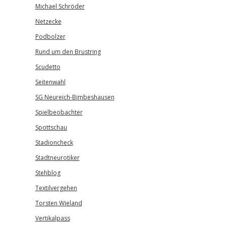
Michael Schröder
Netzecke
Podbolzer
Rund um den Brustring
Scudetto
Seitenwahl
SG Neureich-Bimbeshausen
Spielbeobachter
Spottschau
Stadioncheck
Stadtneurotiker
Stehblog
Textilvergehen
Torsten Wieland
Vertikalpass