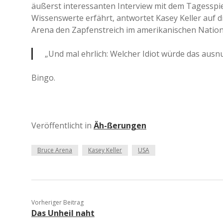
äußerst interessanten Interview mit dem Tagesspieg
Wissenswerte erfährt, antwortet Kasey Keller auf d
Arena den Zapfenstreich im amerikanischen Natio
„Und mal ehrlich: Welcher Idiot würde das ausn
Bingo.
Veröffentlicht in
Äh-ßerungen
Bruce Arena
Kasey Keller
USA
Vorheriger Beitrag
Das Unheil naht