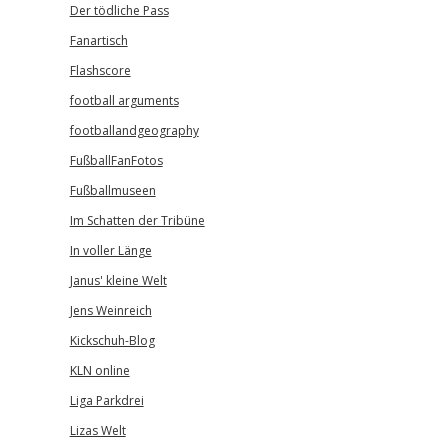
Der tödliche Pass
Fanartisch
Flashscore
football arguments
footballandgeography
FußballFanFotos
Fußballmuseen
Im Schatten der Tribüne
In voller Länge
Janus' kleine Welt
Jens Weinreich
Kickschuh-Blog
KLN online
Liga Parkdrei
Lizas Welt