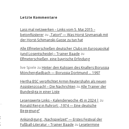
r
Letzte Kommentare
Lass mal netzwerken – Links vom 5. Mai 2015 –
betonflüsterer
zu
„Tatort“ — Was Horst Szymaniak mit
der Horst-Schimanski-Gasse zu tun hat
Alle Elfmeterschießen deutscher Clubs im Europapokal
(und Losentscheide) – Trainer Baade
zu
Elfmeterschießen, eine bayrische Erfindung
live Spiele
zu
Hinter den Kulissen des Knallers Borussia
Mönchengladbach — Borussia Dortmund … 1997
Hertha BSC verpflichtet Armin Reutershahn als neuen
Assistenzcoach! – Die Nachrichten
zu
Alle Trainer der
Bundesliga in einer Liste
Lesenswerte Links – Kalenderwoche 45 in 2024 |
zu
Ronald Reng in Ruhrort: „1974 — Eine deutsche
Begegnung“
g
Ankündigung: „Nachspielzeit“ — Erstes Festival der
t
Fußball-Literatur – Trainer Baade
zu
Lesetermine