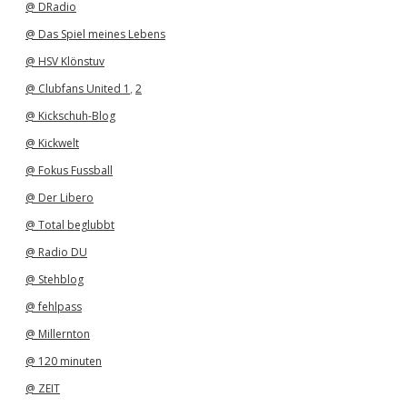
@ DRadio
@ Das Spiel meines Lebens
@ HSV Klönstuv
@ Clubfans United 1
,
2
@ Kickschuh-Blog
@ Kickwelt
@ Fokus Fussball
@ Der Libero
@ Total beglubbt
@ Radio DU
@ Stehblog
@ fehlpass
@ Millernton
@ 120 minuten
@ ZEIT