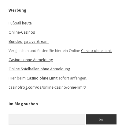
Werbung
Fußball heute
Online-Casinos
Bundesliga Live Stream
Vergleichen und finden Sie hier ein Online
Casino ohne Limit
Casinos ohne Anmeldung
Online Spielhallen ohne Anmeldung
Hier beim
Casino ohne Limit
sofort anfangen.
casinofrog.com/de/online-casino/ohne-limit/
Im Blog suchen
S
u
c
h