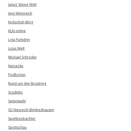
Janus' kleine Welt
Jens Weinreich
Kickschuh-Blog
KLN online
Liga Parkdrei
Lizas Welt
Michael Schröder
Netzecke
Podbolzer
Rund um den Brustring
Scudetto
Seitenwahl
SG Neureich-Bimbeshausen
Spielbeobachter
Spottschau