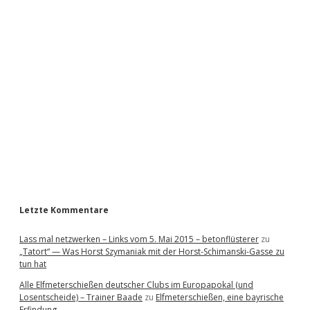
i
d
e
b
a
r
Letzte Kommentare
Lass mal netzwerken – Links vom 5. Mai 2015 – betonflüsterer
zu
„Tatort“ — Was Horst Szymaniak mit der Horst-Schimanski-Gasse zu
tun hat
Alle Elfmeterschießen deutscher Clubs im Europapokal (und
Losentscheide) – Trainer Baade
zu
Elfmeterschießen, eine bayrische
Erfindung