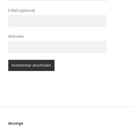
E-Mail (optional)
Webseite
S
Anzeige