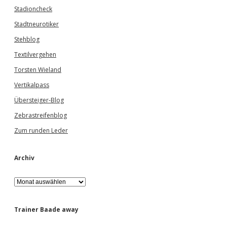
Stadioncheck
Stadtneurotiker
Stehblog
Textilvergehen
Torsten Wieland
Vertikalpass
Übersteiger-Blog
Zebrastreifenblog
Zum runden Leder
Archiv
A
r
c
h
Trainer Baade away
i
v