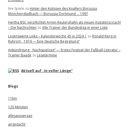
live Spiele
zu
Hinter den Kulissen des Knallers Borussia
Mönchengladbach — Borussia Dortmund … 1997
Hertha BSC verpflichtet Armin Reutershahn als neuen Assistenzcoach!
– Die Nachrichten
zu
Alle Trainer der Bundesliga in einer Liste
Lesenswerte Links – Kalenderwoche 45 in 2024 |
zu
Ronald Reng in
Ruhrort: „1974 — Eine deutsche Begegnung“
Ankündigung: „Nachspielzeit“ — Erstes Festival der Fußball-Literatur –
Trainer Baade
zu
Lesetermine
Aktuell auf „In voller Länge“
Blogs
11km
120 Minuten
allesausseraas
angedacht