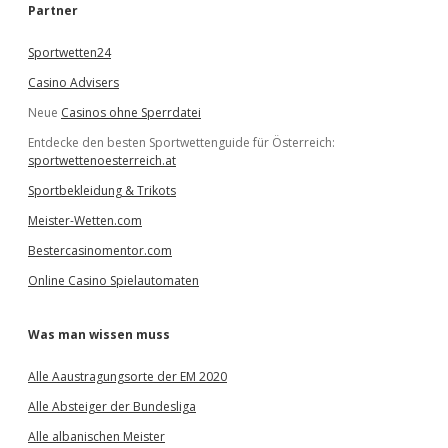
e
Partner
n
Sportwetten24
Casino Advisers
Neue
Casinos ohne Sperrdatei
Entdecke den besten Sportwettenguide für Österreich:
sportwettenoesterreich.at
Sportbekleidung & Trikots
Meister-Wetten.com
Bestercasinomentor.com
Online Casino Spielautomaten
Was man wissen muss
Alle Aaustragungsorte der EM 2020
Alle Absteiger der Bundesliga
Alle albanischen Meister