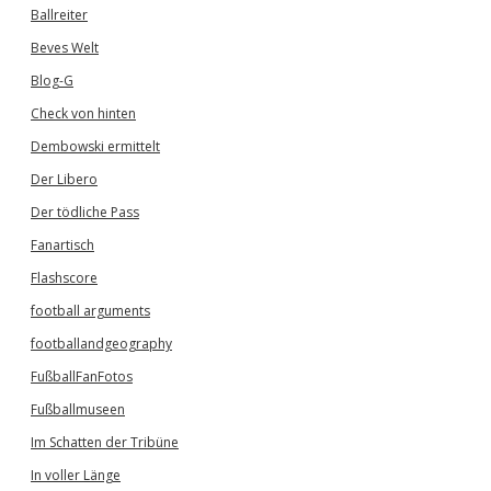
Ballreiter
Beves Welt
Blog-G
Check von hinten
Dembowski ermittelt
Der Libero
Der tödliche Pass
Fanartisch
Flashscore
football arguments
footballandgeography
FußballFanFotos
Fußballmuseen
Im Schatten der Tribüne
In voller Länge