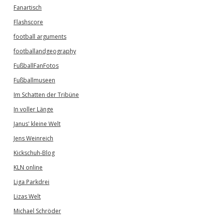
Fanartisch
Flashscore
football arguments
footballandgeography
FußballFanFotos
Fußballmuseen
Im Schatten der Tribüne
In voller Länge
Janus' kleine Welt
Jens Weinreich
Kickschuh-Blog
KLN online
Liga Parkdrei
Lizas Welt
Michael Schröder