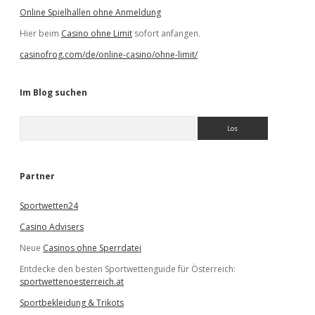
Online Spielhallen ohne Anmeldung
Hier beim
Casino ohne Limit
sofort anfangen.
casinofrog.com/de/online-casino/ohne-limit/
Im Blog suchen
S
u
c
h
e
Partner
n
Sportwetten24
Casino Advisers
Neue
Casinos ohne Sperrdatei
Entdecke den besten Sportwettenguide für Österreich:
sportwettenoesterreich.at
Sportbekleidung & Trikots