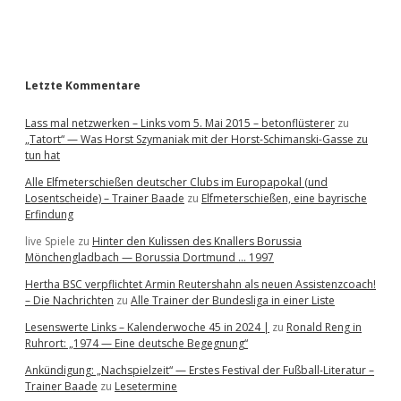
a
r
Letzte Kommentare
Lass mal netzwerken – Links vom 5. Mai 2015 – betonflüsterer
zu
„Tatort“ — Was Horst Szymaniak mit der Horst-Schimanski-Gasse zu
tun hat
Alle Elfmeterschießen deutscher Clubs im Europapokal (und
Losentscheide) – Trainer Baade
zu
Elfmeterschießen, eine bayrische
Erfindung
live Spiele
zu
Hinter den Kulissen des Knallers Borussia
Mönchengladbach — Borussia Dortmund … 1997
Hertha BSC verpflichtet Armin Reutershahn als neuen Assistenzcoach!
– Die Nachrichten
zu
Alle Trainer der Bundesliga in einer Liste
Lesenswerte Links – Kalenderwoche 45 in 2024 |
zu
Ronald Reng in
Ruhrort: „1974 — Eine deutsche Begegnung“
Ankündigung: „Nachspielzeit“ — Erstes Festival der Fußball-Literatur –
Trainer Baade
zu
Lesetermine