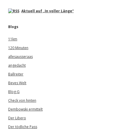
Aktuell auf „In voller Länge“
Blogs
11km
120 Minuten
allesausseraas
angedacht
Ballreiter
Beves Welt
Blog-G
Check von hinten
Dembowski ermittelt
Der Libero
Der tödliche Pass