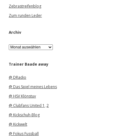
Zebrastreifenblog
Zum runden Leder
Archiv
A
r
c
h
Trainer Baade away
i
v
@ DRadio
@ Das Spiel meines Lebens
@ HSV Klönstuv
@ Clubfans United 1
,
2
@ Kickschuh-Blog
@ Kickwelt
@ Fokus Fussball