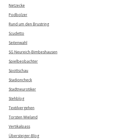
Netzecke
Podbolzer
Rund um den Brustring
Scudetto
Seitenwahl
SG Neureich-Bimbeshausen
Spielbeobachter
Spottschau
Stadioncheck
Stadtneurotiker
Stehblog
Textilvergehen
Torsten Wieland
Vertikalpass
Übersteiger-Blog