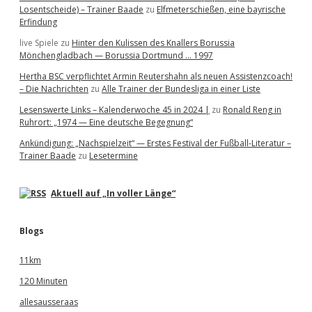
Losentscheide) – Trainer Baade
zu
Elfmeterschießen, eine bayrische
Erfindung
live Spiele
zu
Hinter den Kulissen des Knallers Borussia
Mönchengladbach — Borussia Dortmund … 1997
Hertha BSC verpflichtet Armin Reutershahn als neuen Assistenzcoach!
– Die Nachrichten
zu
Alle Trainer der Bundesliga in einer Liste
Lesenswerte Links – Kalenderwoche 45 in 2024 |
zu
Ronald Reng in
Ruhrort: „1974 — Eine deutsche Begegnung“
Ankündigung: „Nachspielzeit“ — Erstes Festival der Fußball-Literatur –
Trainer Baade
zu
Lesetermine
Aktuell auf „In voller Länge“
Blogs
11km
120 Minuten
allesausseraas