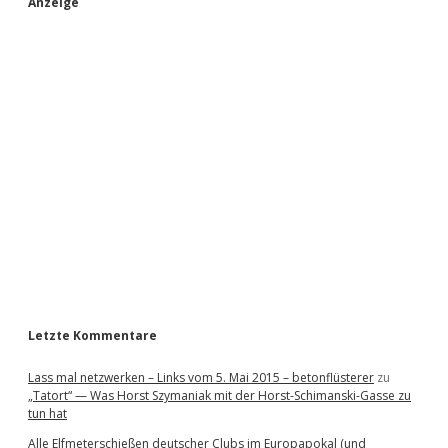
S
Anzeige
i
d
e
b
a
r
Letzte Kommentare
Lass mal netzwerken – Links vom 5. Mai 2015 – betonflüsterer
zu
„Tatort“ — Was Horst Szymaniak mit der Horst-Schimanski-Gasse zu
tun hat
Alle Elfmeterschießen deutscher Clubs im Europapokal (und