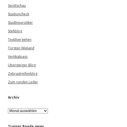
Spottschau
Stadioncheck
Stadtneurotiker
Stehblog
Textilvergehen
Torsten Wieland
Vertikalpass
Übersteiger-Blog
Zebrastreifenblog
Zum runden Leder
Archiv
A
r
c
h
Trainer Baade away