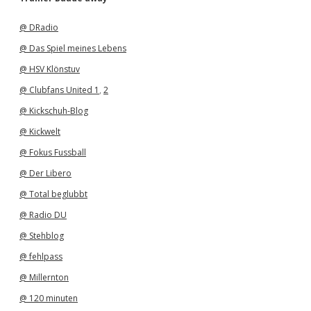
i
v
@ DRadio
@ Das Spiel meines Lebens
@ HSV Klönstuv
@ Clubfans United 1
,
2
@ Kickschuh-Blog
@ Kickwelt
@ Fokus Fussball
@ Der Libero
@ Total beglubbt
@ Radio DU
@ Stehblog
@ fehlpass
@ Millernton
@ 120 minuten