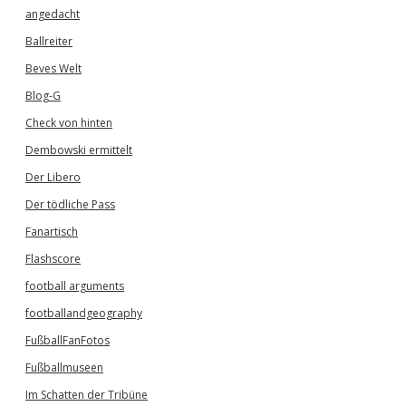
angedacht
Ballreiter
Beves Welt
Blog-G
Check von hinten
Dembowski ermittelt
Der Libero
Der tödliche Pass
Fanartisch
Flashscore
football arguments
footballandgeography
FußballFanFotos
Fußballmuseen
Im Schatten der Tribüne