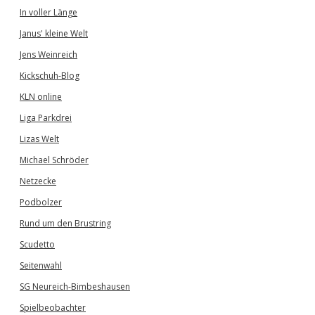
In voller Länge
Janus' kleine Welt
Jens Weinreich
Kickschuh-Blog
KLN online
Liga Parkdrei
Lizas Welt
Michael Schröder
Netzecke
Podbolzer
Rund um den Brustring
Scudetto
Seitenwahl
SG Neureich-Bimbeshausen
Spielbeobachter