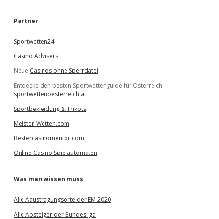
c
h
e
Partner
n
Sportwetten24
Casino Advisers
Neue
Casinos ohne Sperrdatei
Entdecke den besten Sportwettenguide für Österreich:
sportwettenoesterreich.at
Sportbekleidung & Trikots
Meister-Wetten.com
Bestercasinomentor.com
Online Casino Spielautomaten
Was man wissen muss
Alle Aaustragungsorte der EM 2020
Alle Absteiger der Bundesliga