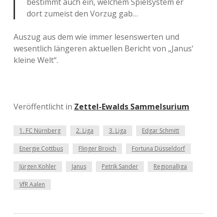
bestimmt auch ein, welchem Spielsystem er
dort zumeist den Vorzug gab…
Auszug aus dem wie immer lesenswerten und
wesentlich längeren aktuellen Bericht von „Janus‘
kleine Welt“.
Veröffentlicht in
Zettel-Ewalds Sammelsurium
1. FC Nürnberg
2. Liga
3. Liga
Edgar Schmitt
Energie Cottbus
Flinger Broich
Fortuna Düsseldorf
Jürgen Kohler
Janus
Petrik Sander
Regionalliga
VfR Aalen