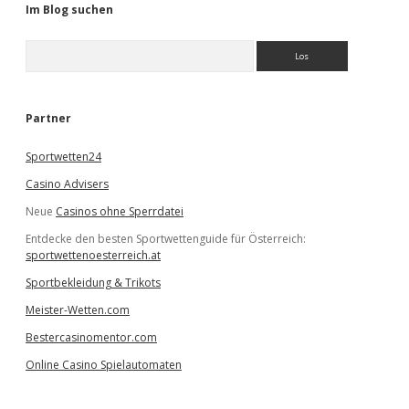
Im Blog suchen
S
u
c
h
e
Partner
n
Sportwetten24
Casino Advisers
Neue
Casinos ohne Sperrdatei
Entdecke den besten Sportwettenguide für Österreich:
sportwettenoesterreich.at
Sportbekleidung & Trikots
Meister-Wetten.com
Bestercasinomentor.com
Online Casino Spielautomaten