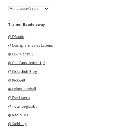
A
r
c
h
Trainer Baade away
i
v
@ DRadio
@ Das Spiel meines Lebens
@ HSV Klönstuv
@ Clubfans United 1
,
2
@ Kickschuh-Blog
@ Kickwelt
@ Fokus Fussball
@ Der Libero
@ Total beglubbt
@ Radio DU
@ Stehblog