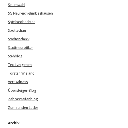
Seitenwahl
SG Neureich-Bimbeshausen
Spielbeobachter
Spottschau
Stadioncheck
Stadtneurotiker
Stehblog
Textilvergehen
Torsten Wieland
Vertikalpass
Übersteiger-Blog
Zebrastreifenblog
Zum runden Leder
Archiv