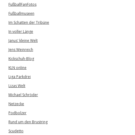
FußballFanFotos
Fußballmuseen
Im Schatten der Tribüne
In voller Länge
Janus' kleine Welt
Jens Weinreich
Kickschuh-Blog
KLN online
Liga Parkdrei
Lizas Welt
Michael Schröder
Netzecke
Podbolzer
Rund um den Brustring
Scudetto