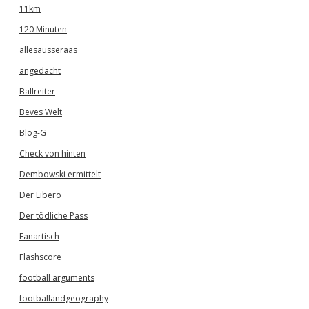
11km
120 Minuten
allesausseraas
angedacht
Ballreiter
Beves Welt
Blog-G
Check von hinten
Dembowski ermittelt
Der Libero
Der tödliche Pass
Fanartisch
Flashscore
football arguments
footballandgeography