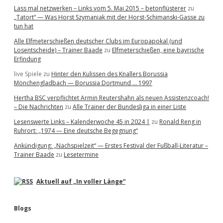
Lass mal netzwerken – Links vom 5. Mai 2015 – betonflüsterer
zu
„Tatort“ — Was Horst Szymaniak mit der Horst-Schimanski-Gasse zu
tun hat
Alle Elfmeterschießen deutscher Clubs im Europapokal (und
Losentscheide) – Trainer Baade
zu
Elfmeterschießen, eine bayrische
Erfindung
live Spiele
zu
Hinter den Kulissen des Knallers Borussia
Mönchengladbach — Borussia Dortmund … 1997
Hertha BSC verpflichtet Armin Reutershahn als neuen Assistenzcoach!
– Die Nachrichten
zu
Alle Trainer der Bundesliga in einer Liste
Lesenswerte Links – Kalenderwoche 45 in 2024 |
zu
Ronald Reng in
Ruhrort: „1974 — Eine deutsche Begegnung“
Ankündigung: „Nachspielzeit“ — Erstes Festival der Fußball-Literatur –
Trainer Baade
zu
Lesetermine
Aktuell auf „In voller Länge“
Blogs