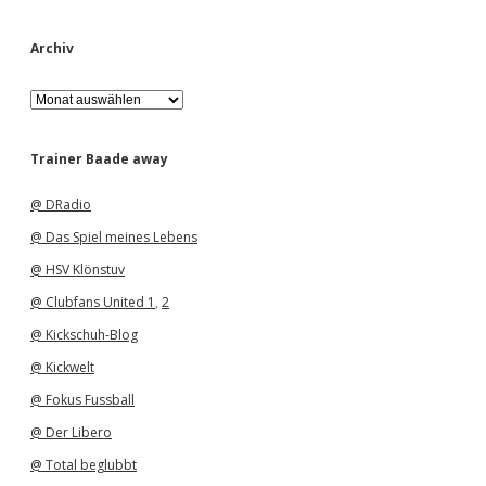
Archiv
A
r
c
h
Trainer Baade away
i
v
@ DRadio
@ Das Spiel meines Lebens
@ HSV Klönstuv
@ Clubfans United 1
,
2
@ Kickschuh-Blog
@ Kickwelt
@ Fokus Fussball
@ Der Libero
@ Total beglubbt