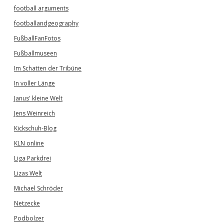
football arguments
footballandgeography
FußballFanFotos
Fußballmuseen
Im Schatten der Tribüne
In voller Länge
Janus' kleine Welt
Jens Weinreich
Kickschuh-Blog
KLN online
Liga Parkdrei
Lizas Welt
Michael Schröder
Netzecke
Podbolzer