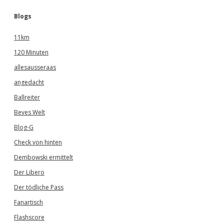
Blogs
11km
120 Minuten
allesausseraas
angedacht
Ballreiter
Beves Welt
Blog-G
Check von hinten
Dembowski ermittelt
Der Libero
Der tödliche Pass
Fanartisch
Flashscore