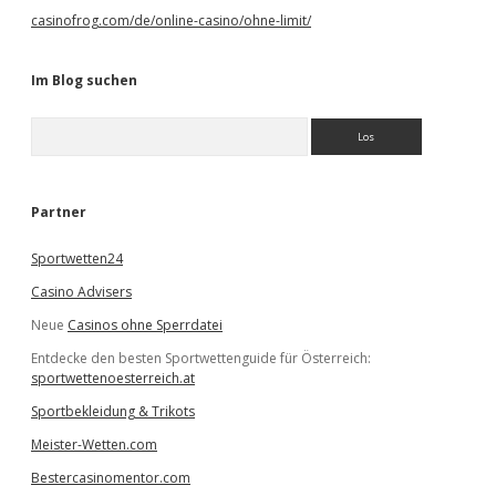
casinofrog.com/de/online-casino/ohne-limit/
Im Blog suchen
S
u
c
h
e
Partner
n
Sportwetten24
Casino Advisers
Neue
Casinos ohne Sperrdatei
Entdecke den besten Sportwettenguide für Österreich:
sportwettenoesterreich.at
Sportbekleidung & Trikots
Meister-Wetten.com
Bestercasinomentor.com