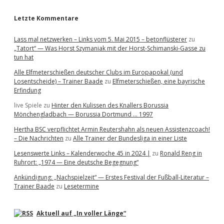
r
Letzte Kommentare
Lass mal netzwerken – Links vom 5. Mai 2015 – betonflüsterer
zu
„Tatort“ — Was Horst Szymaniak mit der Horst-Schimanski-Gasse zu
tun hat
Alle Elfmeterschießen deutscher Clubs im Europapokal (und
Losentscheide) – Trainer Baade
zu
Elfmeterschießen, eine bayrische
Erfindung
live Spiele
zu
Hinter den Kulissen des Knallers Borussia
Mönchengladbach — Borussia Dortmund … 1997
Hertha BSC verpflichtet Armin Reutershahn als neuen Assistenzcoach!
– Die Nachrichten
zu
Alle Trainer der Bundesliga in einer Liste
Lesenswerte Links – Kalenderwoche 45 in 2024 |
zu
Ronald Reng in
Ruhrort: „1974 — Eine deutsche Begegnung“
Ankündigung: „Nachspielzeit“ — Erstes Festival der Fußball-Literatur –
Trainer Baade
zu
Lesetermine
Aktuell auf „In voller Länge“