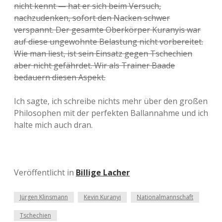
nicht kennt — hat er sich beim Versuch,
nachzudenken, sofort den Nacken schwer
verspannt. Der gesamte Oberkörper Kuranyis war
auf diese ungewohnte Belastung nicht vorbereitet.
Wie man liest, ist sein Einsatz gegen Tschechien
aber nicht gefährdet. Wir als Trainer Baade
bedauern diesen Aspekt.
Ich sagte, ich schreibe nichts mehr über den großen
Philosophen mit der perfekten Ballannahme und ich
halte mich auch dran.
Veröffentlicht in
Billige Lacher
Jürgen Klinsmann
Kevin Kuranyi
Nationalmannschaft
Tschechien