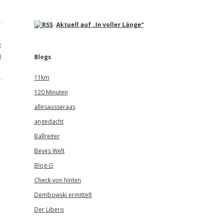
Aktuell auf „In voller Länge“
g
n
Blogs
11km
120 Minuten
allesausseraas
angedacht
Ballreiter
Beves Welt
Blog-G
Check von hinten
Dembowski ermittelt
Der Libero