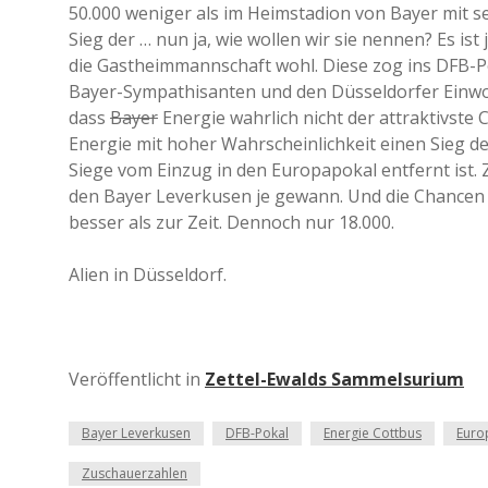
50.000 weniger als im Heimstadion von Bayer mit s
Sieg der … nun ja, wie wollen wir sie nennen? Es ist
die Gastheimmannschaft wohl. Diese zog ins DFB-Po
Bayer-Sympathisanten und den Düsseldorfer Einwoh
dass
Bayer
Energie wahrlich nicht der attraktivste C
Energie mit hoher Wahrscheinlichkeit einen Sieg de
Siege vom Einzug in den Europapokal entfernt ist. Z
den Bayer Leverkusen je gewann. Und die Chancen 
besser als zur Zeit. Dennoch nur 18.000.
Alien in Düsseldorf.
Veröffentlicht in
Zettel-Ewalds Sammelsurium
Bayer Leverkusen
DFB-Pokal
Energie Cottbus
Euro
Zuschauerzahlen