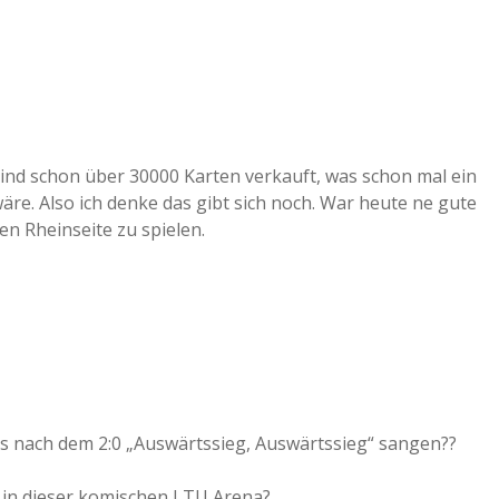
sind schon über 30000 Karten verkauft, was schon mal ein
äre. Also ich denke das gibt sich noch. War heute ne gute
en Rheinseite zu spielen.
ans nach dem 2:0 „Auswärtssieg, Auswärtssieg“ sangen??
st in dieser komischen LTU Arena?