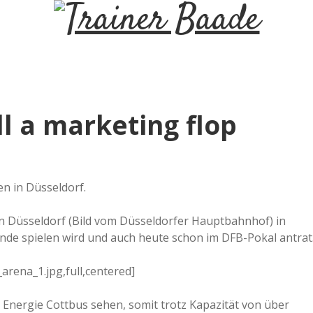
T
r
a
ll a marketing flop
i
n
en in Düsseldorf.
e
i in Düsseldorf (Bild vom Düsseldorfer Hauptbahnhof) in
de spielen wird und auch heute schon im DFB-Pokal antrat
r
arena_1.jpg,full,centered]
B
 Energie Cottbus sehen, somit trotz Kapazität von über