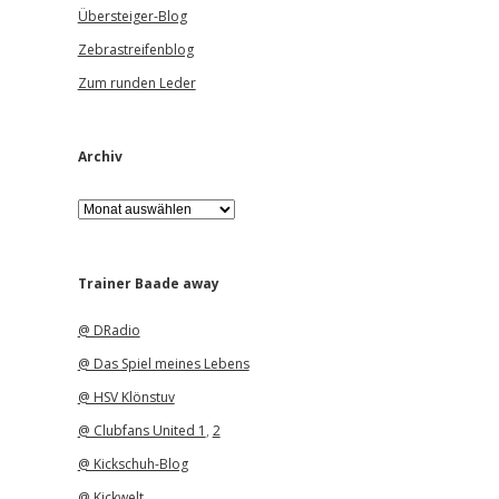
Übersteiger-Blog
Zebrastreifenblog
Zum runden Leder
Archiv
A
r
c
h
i
Trainer Baade away
v
@ DRadio
@ Das Spiel meines Lebens
@ HSV Klönstuv
@ Clubfans United 1
,
2
@ Kickschuh-Blog
@ Kickwelt