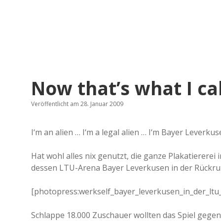
Now that’s what I ca
Veröffentlicht am 28. Januar 2009
I‘m an alien … I‘m a legal alien … I‘m Bayer Leverkus
Hat wohl alles nix genutzt, die ganze Plakatierere
dessen LTU-Arena Bayer Leverkusen in der Rückrun
[photopress:werkself_bayer_leverkusen_in_der_ltu_
Schlappe 18.000 Zuschauer wollten das Spiel gegen