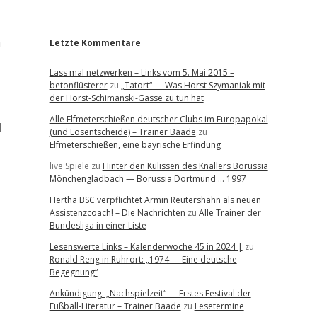
r
n
Letzte Kommentare
Lass mal netzwerken – Links vom 5. Mai 2015 –
betonflüsterer
zu
„Tatort“ — Was Horst Szymaniak mit
der Horst-Schimanski-Gasse zu tun hat
Alle Elfmeterschießen deutscher Clubs im Europapokal
l
(und Losentscheide) – Trainer Baade
zu
Elfmeterschießen, eine bayrische Erfindung
live Spiele
zu
Hinter den Kulissen des Knallers Borussia
Mönchengladbach — Borussia Dortmund … 1997
Hertha BSC verpflichtet Armin Reutershahn als neuen
Assistenzcoach! – Die Nachrichten
zu
Alle Trainer der
Bundesliga in einer Liste
Lesenswerte Links – Kalenderwoche 45 in 2024 |
zu
Ronald Reng in Ruhrort: „1974 — Eine deutsche
Begegnung“
Ankündigung: „Nachspielzeit“ — Erstes Festival der
Fußball-Literatur – Trainer Baade
zu
Lesetermine