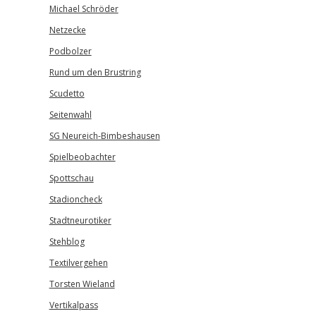
Michael Schröder
Netzecke
Podbolzer
Rund um den Brustring
Scudetto
Seitenwahl
SG Neureich-Bimbeshausen
Spielbeobachter
Spottschau
Stadioncheck
Stadtneurotiker
Stehblog
Textilvergehen
Torsten Wieland
Vertikalpass