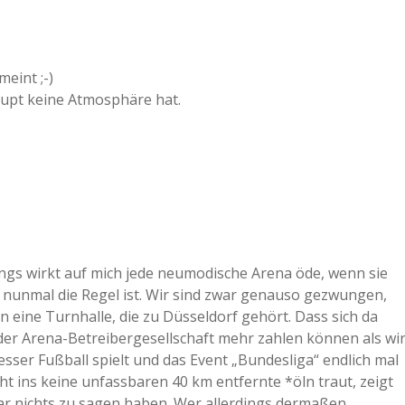
eint ;-)
aupt keine Atmosphäre hat.
dings wirkt auf mich jede neumodische Arena öde, wenn sie
ten nunmal die Regel ist. Wir sind zwar genauso gezwungen,
n eine Turnhalle, die zu Düsseldorf gehört. Dass sich da
e der Arena-Betreibergesellschaft mehr zahlen können als wi
besser Fußball spielt und das Event „Bundesliga“ endlich mal
icht ins keine unfassbaren 40 km entfernte *öln traut, zeigt
gar nichts zu sagen haben. Wer allerdings dermaßen