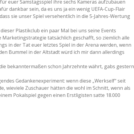
ig für euer Samstagsspiel ihre sechs Kameras aufzubauen
afür dankbar sein, da es uns ja ein wenig UEFA-Cup-Flair
t, dass sie unser Spiel versehentlich in die 5-Jahres-Wertung
dieser Plastikclub ein paar Mal bei uns seine Events
 Marketingstrategie tatsächlich geschafft, so ziemlich alle
ngs in der Tat euer letztes Spiel in der Arena werden, wenn
nden Bummel in der Altstadt würd ich mir dann allerdings
ln, die bekanntermaßen schon Jahrzehnte währt, gabs gestern
lgendes Gedankenexperiment: wenn diese „Werkself“ seit
de, wieviele Zuschauer hätten die wohl im Schnitt, wenn als
inem Pokalspiel gegen einen Erstligisten satte 18.000