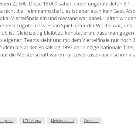
einen 22.500. Diese 18.000 sahen einen ungefährdeten 3:1-
a
 ja nicht die Heimmannschaft, es ist aber auch kein Gast. Also
kal-Viertelfinale ein und niemand war dabei. Halten wir de
nern zugute, dass es ein Spiel unter der Woche war, und
a
lub ist. Gleichzeitig bleibt zu konstatieren, dass man gegen
s eigenen Teams sieht und mit dem Viertelfinale nur noch 3
d
udem bleibt der Pokalsieg 1993 der einzige nationale Titel,
auf die Meisterschaft waren für Leverkusen auch schon ma
e
papokal
LTU-Arena
Meisterschaft
Werkself