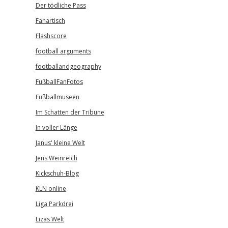
Der tödliche Pass
Fanartisch
Flashscore
football arguments
footballandgeography
FußballFanFotos
Fußballmuseen
Im Schatten der Tribüne
In voller Länge
Janus' kleine Welt
Jens Weinreich
Kickschuh-Blog
KLN online
Liga Parkdrei
Lizas Welt