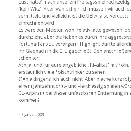
Lust hatte), nach unserem Freitagsspiel rechtzeit
(kein Witz). Aber wahrscheinlich müssen wir auch d
vermittelt, und vielleicht ist die UEFA ja so verdutz
einrechnen wird.
Es wäre den Meisten wohl relativ latte gewesen, ob 
durchzieht, aber die haben es durch ihre aggressive
Fortuna-Fans zu verärgern. Highlight dürfte allerdi
ihr Gladbach in die 2. Liga schießt. Den anschließe
schenken.
Ach ja, und für eure angebliche „Rivalität“ mit *ö
erstaunlich viele *ölschtrinker zu sehen…
@Anja dingens: ich auch nicht. Aber mache kurz fo
einem Jahrzehnt dritt- und viertklassig spielen wür
CL-Aspirant bei dieser unfassbaren Entfernung in e
kommen?
29. Januar 2009