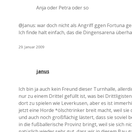
Anja oder Petra oder so
@Janus: war doch nicht als Angriff ggen Fortuna gem
Ich finde halt einfach, das die Dingensarena überh
29. Januar 2009
janus
Ich bin ja auch kein Freund dieser Turnhalle, aller
nur zu einem Drittel gefüllt ist, was bei Drittligis
dort zu spielen wie Leverkusen, aber es ist immerhi
jetzt eine Horde *ölschtrinker breit macht, weil si
und auch noch großflächig lästert, dass sie soviel 
in die fußballerische Provinz bringt, weil sie sich n
natürlich wieder sehr gut, dass wir in diesem Bau 