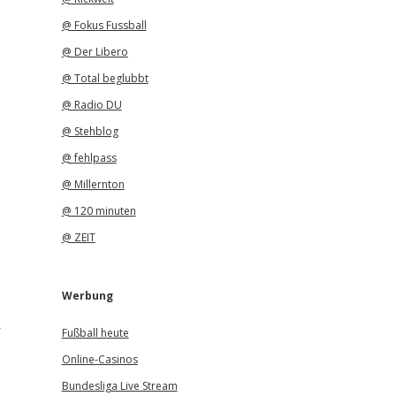
@ Fokus Fussball
@ Der Libero
@ Total beglubbt
@ Radio DU
@ Stehblog
@ fehlpass
@ Millernton
@ 120 minuten
@ ZEIT
Werbung
r
Fußball heute
Online-Casinos
Bundesliga Live Stream