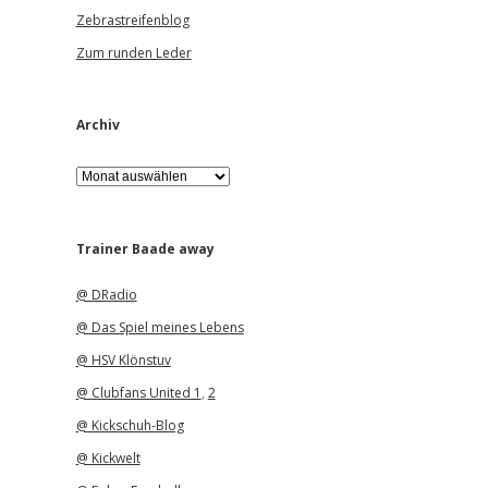
Zebrastreifenblog
Zum runden Leder
Archiv
A
r
c
h
i
Trainer Baade away
v
@ DRadio
@ Das Spiel meines Lebens
@ HSV Klönstuv
@ Clubfans United 1
,
2
@ Kickschuh-Blog
@ Kickwelt