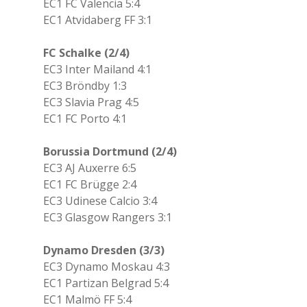
EC1 FC Valencia 5:4
EC1 Atvidaberg FF 3:1
FC Schalke (2/4)
EC3 Inter Mailand 4:1
EC3 Bröndby 1:3
EC3 Slavia Prag 4:5
EC1 FC Porto 4:1
Borussia Dortmund (2/4)
EC3 AJ Auxerre 6:5
EC1 FC Brügge 2:4
EC3 Udinese Calcio 3:4
EC3 Glasgow Rangers 3:1
Dynamo Dresden (3/3)
EC3 Dynamo Moskau 4:3
EC1 Partizan Belgrad 5:4
EC1 Malmö FF 5:4