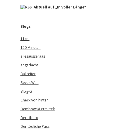
Aktuell auf „In voller Länge“
Blogs
11km
120 Minuten
allesausseraas
angedacht
Ballreiter
Beves Welt
Blog-G
Check von hinten
Dembowski ermittelt
Der Libero
Der tödliche Pass