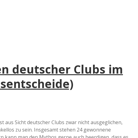
e
r
B
a
en deutscher Clubs im
a
sentscheide)
d
e
st aus Sicht deutscher Clubs zwar nicht ausgeglichen,
makellos zu sein. Insgesamt stehen 24 gewonnene
n kann man den Mythos gerne auch beerdigen, dass es