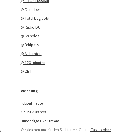
@ Fokus Fussball
@ Der Libero
@ Total beglubbt
@ Radio DU
@ Stehblog
@ fehlpass
@ Millernton
@ 120 minuten
@ ZEIT
Werbung
Fußball heute
Online-Casinos
Bundesliga Live Stream
Vergleichen und finden Sie hier ein Online
Casino ohne
n