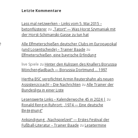
Letzte Kommentare
Lass mal netzwerken – Links vom 5. Mai 2015 –
betonflüsterer
zu
„Tatort“ — Was Horst Szymaniak mit
der Horst-Schimanski-Gasse zu tun hat
e
Alle Elfmeterschießen deutscher Clubs im Europapokal
(und Losentscheide) – Trainer Baade
zu
Elfmeterschießen, eine bayrische Erfindung
live Spiele
zu
Hinter den Kulissen des Knallers Borussia
Mönchengladbach — Borussia Dortmund … 1997
Hertha BSC verpflichtet Armin Reutershahn als neuen
Assistenzcoach! – Die Nachrichten
zu
Alle Trainer der
Bundesliga in einer Liste
Lesenswerte Links – Kalenderwoche 45 in 2024 |
zu
Ronald Reng in Ruhrort: „1974 — Eine deutsche
Begegnung“
Ankündigung: „Nachspielzeit“ — Erstes Festival der
Fußball-Literatur – Trainer Baade
zu
Lesetermine