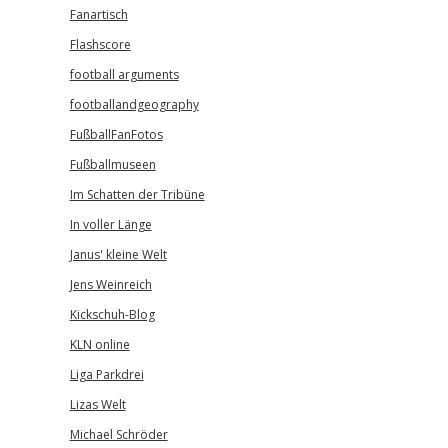
Fanartisch
Flashscore
football arguments
footballandgeography
FußballFanFotos
Fußballmuseen
Im Schatten der Tribüne
In voller Länge
Janus' kleine Welt
Jens Weinreich
Kickschuh-Blog
KLN online
Liga Parkdrei
Lizas Welt
Michael Schröder