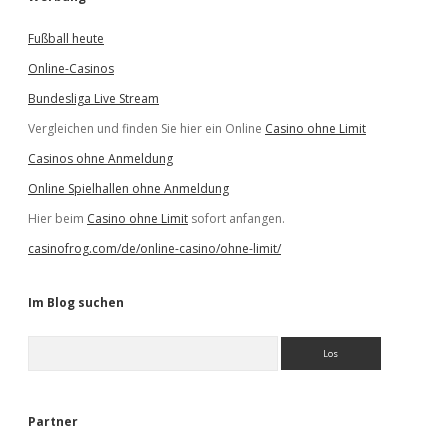
Fußball heute
Online-Casinos
Bundesliga Live Stream
Vergleichen und finden Sie hier ein Online
Casino ohne Limit
Casinos ohne Anmeldung
Online Spielhallen ohne Anmeldung
Hier beim
Casino ohne Limit
sofort anfangen.
casinofrog.com/de/online-casino/ohne-limit/
Im Blog suchen
S
u
c
h
e
Partner
n