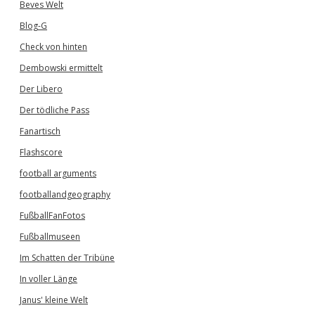
Beves Welt
Blog-G
Check von hinten
Dembowski ermittelt
Der Libero
Der tödliche Pass
Fanartisch
Flashscore
football arguments
footballandgeography
FußballFanFotos
Fußballmuseen
Im Schatten der Tribüne
In voller Länge
Janus' kleine Welt