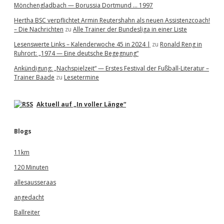
Mönchengladbach — Borussia Dortmund … 1997
Hertha BSC verpflichtet Armin Reutershahn als neuen Assistenzcoach!
– Die Nachrichten
zu
Alle Trainer der Bundesliga in einer Liste
Lesenswerte Links – Kalenderwoche 45 in 2024 |
zu
Ronald Reng in
Ruhrort: „1974 — Eine deutsche Begegnung“
Ankündigung: „Nachspielzeit“ — Erstes Festival der Fußball-Literatur –
Trainer Baade
zu
Lesetermine
Aktuell auf „In voller Länge“
Blogs
11km
120 Minuten
allesausseraas
angedacht
Ballreiter