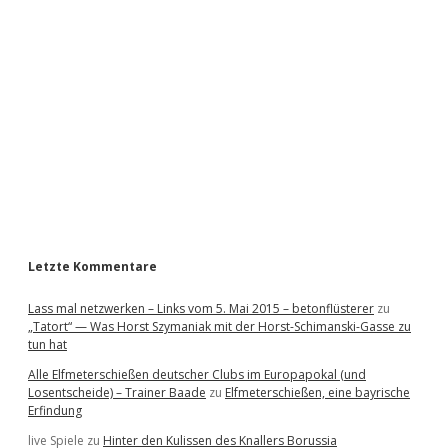
d
e
b
a
r
Letzte Kommentare
Lass mal netzwerken – Links vom 5. Mai 2015 – betonflüsterer
zu
„Tatort“ — Was Horst Szymaniak mit der Horst-Schimanski-Gasse zu
tun hat
Alle Elfmeterschießen deutscher Clubs im Europapokal (und
Losentscheide) – Trainer Baade
zu
Elfmeterschießen, eine bayrische
Erfindung
live Spiele
zu
Hinter den Kulissen des Knallers Borussia