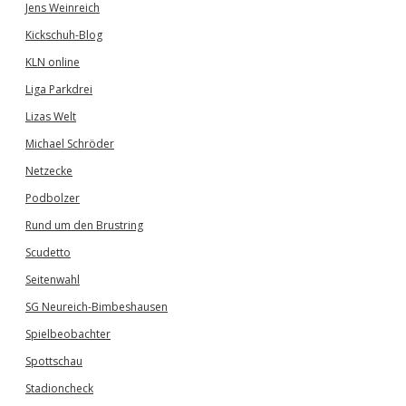
Jens Weinreich
Kickschuh-Blog
KLN online
Liga Parkdrei
Lizas Welt
Michael Schröder
Netzecke
Podbolzer
Rund um den Brustring
Scudetto
Seitenwahl
SG Neureich-Bimbeshausen
Spielbeobachter
Spottschau
Stadioncheck