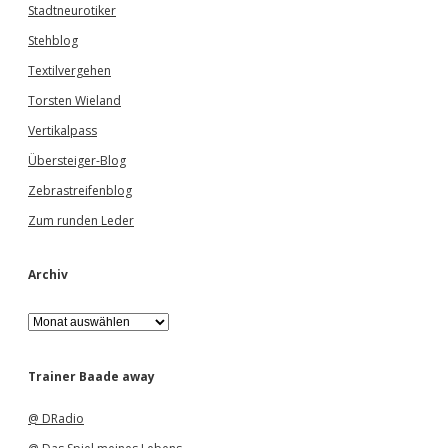
Stadtneurotiker
Stehblog
Textilvergehen
Torsten Wieland
Vertikalpass
Übersteiger-Blog
Zebrastreifenblog
Zum runden Leder
Archiv
A
r
c
h
Trainer Baade away
i
v
@ DRadio