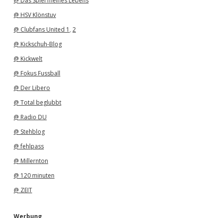
@ Das Spiel meines Lebens
@ HSV Klönstuv
@ Clubfans United 1
,
2
@ Kickschuh-Blog
@ Kickwelt
@ Fokus Fussball
@ Der Libero
@ Total beglubbt
@ Radio DU
@ Stehblog
@ fehlpass
@ Millernton
@ 120 minuten
@ ZEIT
Werbung