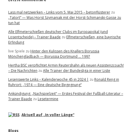
Lass mal netzwerken – Links vom 5. Mai 2015 – betonflüsterer
zu
„Tatort“ — Was Horst Szymaniak mit der Horst-Schimanski-Gasse zu
tun hat
Alle Elfmeterschießen deutscher Clubs im Europapokal (und
Losentscheide) – Trainer Baade
zu
Elfmeterschießen, eine bayrische
Erfindung
live Spiele
zu
Hinter den Kulissen des Knallers Borussia
Mönchengladbach — Borussia Dortmund … 1997
Hertha BSC verpflichtet Armin Reutershahn als neuen Assistenzcoach!
– Die Nachrichten
zu
Alle Trainer der Bundesliga in einer Liste
Lesenswerte Links – Kalenderwoche 45 in 2024 |
zu
Ronald Reng in
Ruhrort: „1974 — Eine deutsche Begegnung“
Ankündigung: „Nachspielzeit“ — Erstes Festival der Fußball-Literatur –
Trainer Baade
zu
Lesetermine
Aktuell auf „In voller Länge“
Blogs