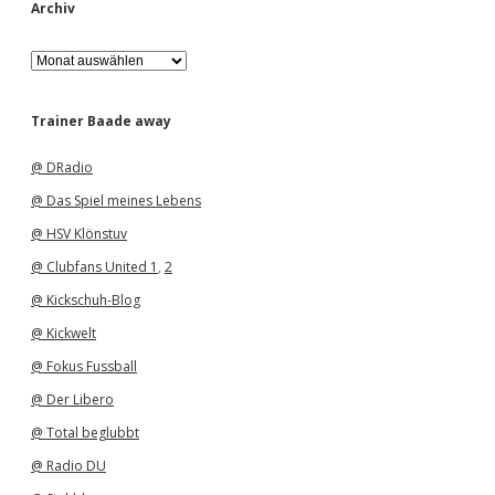
Archiv
A
r
c
h
Trainer Baade away
i
v
@ DRadio
@ Das Spiel meines Lebens
@ HSV Klönstuv
@ Clubfans United 1
,
2
@ Kickschuh-Blog
@ Kickwelt
@ Fokus Fussball
@ Der Libero
@ Total beglubbt
@ Radio DU