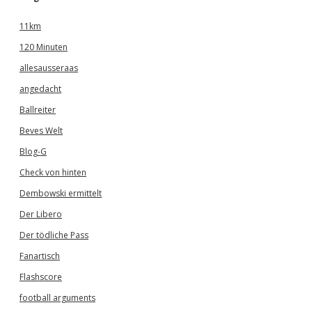
11km
120 Minuten
allesausseraas
angedacht
Ballreiter
Beves Welt
Blog-G
Check von hinten
Dembowski ermittelt
Der Libero
Der tödliche Pass
Fanartisch
Flashscore
football arguments