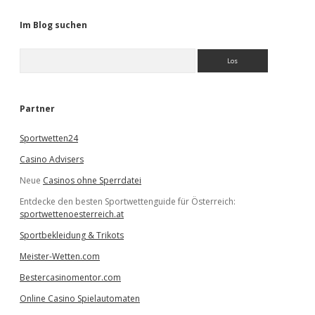
Im Blog suchen
S
u
c
h
e
Partner
n
Sportwetten24
Casino Advisers
Neue
Casinos ohne Sperrdatei
Entdecke den besten Sportwettenguide für Österreich:
sportwettenoesterreich.at
Sportbekleidung & Trikots
Meister-Wetten.com
Bestercasinomentor.com
Online Casino Spielautomaten