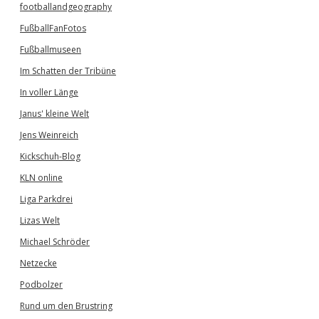
footballandgeography
FußballFanFotos
Fußballmuseen
Im Schatten der Tribüne
In voller Länge
Janus' kleine Welt
Jens Weinreich
Kickschuh-Blog
KLN online
Liga Parkdrei
Lizas Welt
Michael Schröder
Netzecke
Podbolzer
Rund um den Brustring