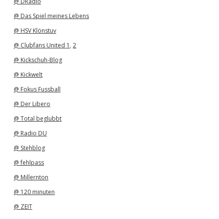
@ DRadio
@ Das Spiel meines Lebens
@ HSV Klönstuv
@ Clubfans United 1
,
2
@ Kickschuh-Blog
@ Kickwelt
@ Fokus Fussball
@ Der Libero
@ Total beglubbt
@ Radio DU
@ Stehblog
@ fehlpass
@ Millernton
@ 120 minuten
@ ZEIT