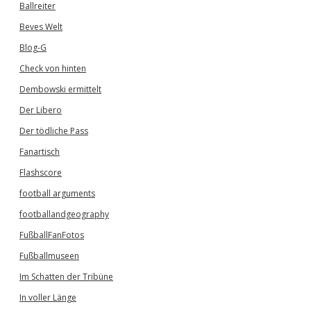
Ballreiter
Beves Welt
Blog-G
Check von hinten
Dembowski ermittelt
Der Libero
Der tödliche Pass
Fanartisch
Flashscore
football arguments
footballandgeography
FußballFanFotos
Fußballmuseen
Im Schatten der Tribüne
In voller Länge