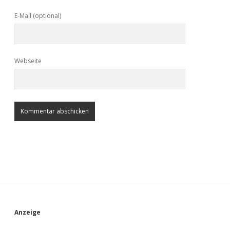
E-Mail (optional)
Webseite
S
Anzeige