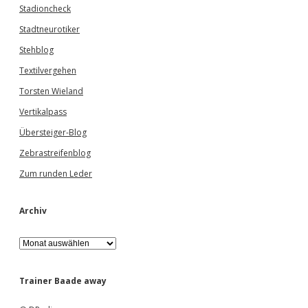
Stadioncheck
Stadtneurotiker
Stehblog
Textilvergehen
Torsten Wieland
Vertikalpass
Übersteiger-Blog
Zebrastreifenblog
Zum runden Leder
Archiv
A
r
c
h
Trainer Baade away
i
v