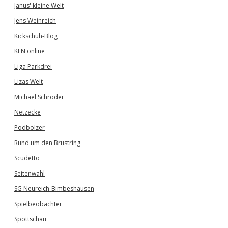
Janus' kleine Welt
Jens Weinreich
Kickschuh-Blog
KLN online
Liga Parkdrei
Lizas Welt
Michael Schröder
Netzecke
Podbolzer
Rund um den Brustring
Scudetto
Seitenwahl
SG Neureich-Bimbeshausen
Spielbeobachter
Spottschau