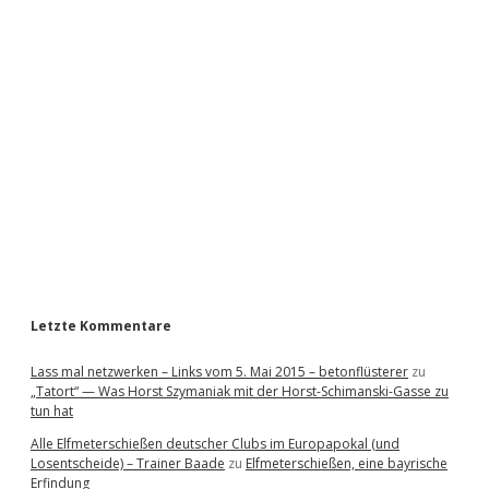
i
d
e
b
a
r
Letzte Kommentare
Lass mal netzwerken – Links vom 5. Mai 2015 – betonflüsterer
zu
„Tatort“ — Was Horst Szymaniak mit der Horst-Schimanski-Gasse zu
tun hat
Alle Elfmeterschießen deutscher Clubs im Europapokal (und
Losentscheide) – Trainer Baade
zu
Elfmeterschießen, eine bayrische
Erfindung