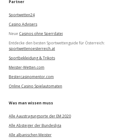
e
Partner
n
Sportwetten24
Casino Advisers
Neue
Casinos ohne Sperrdatei
Entdecke den besten Sportwettenguide für Österreich:
sportwettenoesterreich.at
Sportbekleidung & Trikots
Meister-Wetten.com
Bestercasinomentor.com
Online Casino Spielautomaten
Was man wissen muss
Alle Aaustragungsorte der EM 2020
Alle Absteiger der Bundesliga
Alle albanischen Meister