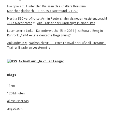
live Spiele
zu
Hinter den Kulissen des Knallers Borussia
Mönchengladbach — Borussia Dortmund … 1997
Hertha BSC verpflichtet Armin Reutershahn als neuen Assistenzcoach!
– Die Nachrichten
zu
Alle Trainer der Bundesliga in einer Liste
Lesenswerte Links – Kalenderwoche 45 in 2024 |
zu
Ronald Reng in
Ruhrort: „1974 — Eine deutsche Begegnung“
Ankündigung: „Nachspielzeit“ — Erstes Festival der Fußball-Literatur –
Trainer Baade
zu
Lesetermine
Aktuell auf „In voller Länge“
Blogs
11km
120 Minuten
allesausseraas
angedacht