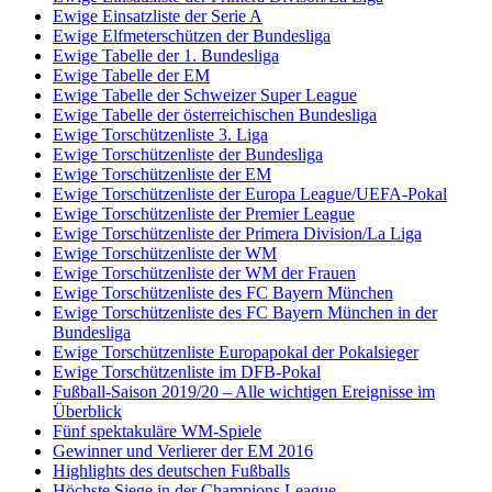
Ewige Einsatzliste der Serie A
Ewige Elfmeterschützen der Bundesliga
Ewige Tabelle der 1. Bundesliga
Ewige Tabelle der EM
Ewige Tabelle der Schweizer Super League
Ewige Tabelle der österreichischen Bundesliga
Ewige Torschützenliste 3. Liga
Ewige Torschützenliste der Bundesliga
Ewige Torschützenliste der EM
Ewige Torschützenliste der Europa League/UEFA-Pokal
Ewige Torschützenliste der Premier League
Ewige Torschützenliste der Primera Division/La Liga
Ewige Torschützenliste der WM
Ewige Torschützenliste der WM der Frauen
Ewige Torschützenliste des FC Bayern München
Ewige Torschützenliste des FC Bayern München in der
Bundesliga
Ewige Torschützenliste Europapokal der Pokalsieger
Ewige Torschützenliste im DFB-Pokal
Fußball-Saison 2019/20 – Alle wichtigen Ereignisse im
Überblick
Fünf spektakuläre WM-Spiele
Gewinner und Verlierer der EM 2016
Highlights des deutschen Fußballs
Höchste Siege in der Champions League