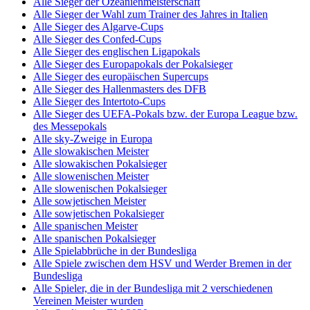
Alle Sieger der Ozeanienmeisterschaft
Alle Sieger der Wahl zum Trainer des Jahres in Italien
Alle Sieger des Algarve-Cups
Alle Sieger des Confed-Cups
Alle Sieger des englischen Ligapokals
Alle Sieger des Europapokals der Pokalsieger
Alle Sieger des europäischen Supercups
Alle Sieger des Hallenmasters des DFB
Alle Sieger des Intertoto-Cups
Alle Sieger des UEFA-Pokals bzw. der Europa League bzw.
des Messepokals
Alle sky-Zweige in Europa
Alle slowakischen Meister
Alle slowakischen Pokalsieger
Alle slowenischen Meister
Alle slowenischen Pokalsieger
Alle sowjetischen Meister
Alle sowjetischen Pokalsieger
Alle spanischen Meister
Alle spanischen Pokalsieger
Alle Spielabbrüche in der Bundesliga
Alle Spiele zwischen dem HSV und Werder Bremen in der
Bundesliga
Alle Spieler, die in der Bundesliga mit 2 verschiedenen
Vereinen Meister wurden