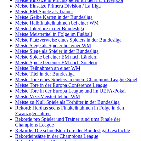
Meiste Einsätze in Pflichtspielen für den FC Liverpool
Meiste Einsätze Primera Division / La Liga
Meiste EM-Spiele als Trainer
Meiste Gelbe Karten in der Bundesliga
Meiste Halbfinalteilnahmen bei einer WM
Meiste Jokertore in der Bundesliga
Meiste Meistertitel in Folge im Fußball
Meiste Platzverweise eines Spielers in der Bundesliga
Meiste Siege als Spieler bei einer WM
Meiste Siege als Spieler in der Bundesliga
Meiste Spiele bei einer EM nach Ländern
Meiste Spiele bei einer EM nach Spielern
Meiste Teilnahmen an einer WM
Meiste Titel in der Bundesliga
Meiste Tore eines Spielers in einem Champions-League-Spiel
Meiste Tore in der Europa Conference League
Meiste Tore in der Europa League und im UEFA-Pokal
Meiste Vize-Meistertitel bei WM
Meiste zu-Null-Spiele als Torhüter in der Bundesliga
Rekord: Herthas sechs Finalteilnahmen in Folge in den
Zwanziger Jahren
Rekorde pro Spieler und Trainer rund ums Finale der
Champions League
Rekorde: Die schnellsten Tore der Bundesliga-Geschichte
Rekordeinsätze in der Champions League