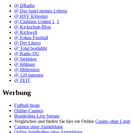
@ DRadio
@ Das Spiel meines Lebens
@ HSV Klönstuv
@ Clubfans United 1
,
2
@ Kickschuh-Blog
@ Kickwelt
@ Fokus Fussball
@ Der Libero
@ Total beglubbt
@ Radio DU
@ Stehblog
@ fehlpass
@ Millernton
@ 120 minuten
@ ZEIT
Werbung
Fußball heute
Online-Casinos
Bundesliga Live Stream
Vergleichen und finden Sie hier ein Online
Casino ohne Limit
Casinos ohne Anmeldung
Online Spielhallen ohne Anmeldung