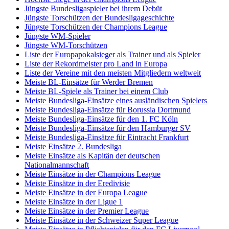
Jüngste Bundesligaspieler bei ihrem Debüt
Jüngste Torschützen der Bundesligageschichte
Jüngste Torschützen der Champions League
Jüngste WM-Spieler
Jüngste WM-Torschützen
Liste der Europapokalsieger als Trainer und als Spieler
Liste der Rekordmeister pro Land in Europa
Liste der Vereine mit den meisten Mitgliedern weltweit
Meiste BL-Einsätze für Werder Bremen
Meiste BL-Spiele als Trainer bei einem Club
Meiste Bundesliga-Einsätze eines ausländischen Spielers
Meiste Bundesliga-Einsätze für Borussia Dortmund
Meiste Bundesliga-Einsätze für den 1. FC Köln
Meiste Bundesliga-Einsätze für den Hamburger SV
Meiste Bundesliga-Einsätze für Eintracht Frankfurt
Meiste Einsätze 2. Bundesliga
Meiste Einsätze als Kapitän der deutschen
Nationalmannschaft
Meiste Einsätze in der Champions League
Meiste Einsätze in der Eredivisie
Meiste Einsätze in der Europa League
Meiste Einsätze in der Ligue 1
Meiste Einsätze in der Premier League
Meiste Einsätze in der Schweizer Super League