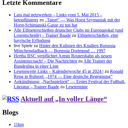
Letzte Kommentare
Lass mal netzwerken – Links vom 5. Mai 2015 –
betonflüsterer
zu
„Tatort“ — Was Horst Szymaniak mit der
Horst-Schimanski-Gasse zu tun hat
Alle Elfmeterschießen deutscher Clubs im Europapokal (und
Losentscheide) – Trainer Baade
zu
Elfmeterschießen, eine
bayrische Erfindung
live Spiele
zu
Hinter den Kulissen des Knallers Borussia
Mönchengladbach — Borussia Dortmund … 1997
Hertha BSC verpflichtet Armin Reutershahn als neuen
Assistenzcoach! – Die Nachrichten
zu
Alle Trainer der
Bundesliga in einer Liste
Lesenswerte Links – Kalenderwoche 45 in 2024 |
zu
Ronald
Reng in Ruhrort: „1974 — Eine deutsche Begegnung“
Ankündigung: „Nachspielzeit“ — Erstes Festival der Fußball-
Literatur – Trainer Baade
zu
Lesetermine
Aktuell auf „In voller Länge“
Blogs
11km