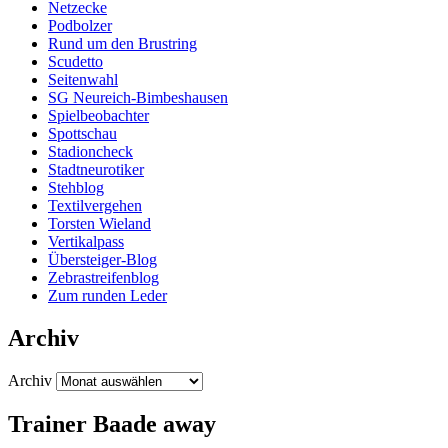
Netzecke
Podbolzer
Rund um den Brustring
Scudetto
Seitenwahl
SG Neureich-Bimbeshausen
Spielbeobachter
Spottschau
Stadioncheck
Stadtneurotiker
Stehblog
Textilvergehen
Torsten Wieland
Vertikalpass
Übersteiger-Blog
Zebrastreifenblog
Zum runden Leder
Archiv
Archiv
Trainer Baade away