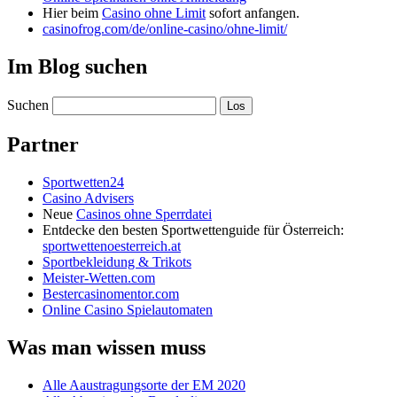
Hier beim
Casino ohne Limit
sofort anfangen.
casinofrog.com/de/online-casino/ohne-limit/
Im Blog suchen
Suchen
Partner
Sportwetten24
Casino Advisers
Neue
Casinos ohne Sperrdatei
Entdecke den besten Sportwettenguide für Österreich:
sportwettenoesterreich.at
Sportbekleidung & Trikots
Meister-Wetten.com
Bestercasinomentor.com
Online Casino Spielautomaten
Was man wissen muss
Alle Aaustragungsorte der EM 2020