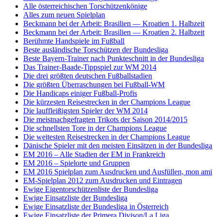
Alle österreichischen Torschützenkönige
Alles zum neuen Spielplan
Beckmann bei der Arbeit: Brasilien — Kroatien 1. Halbzeit
Beckmann bei der Arbeit: Brasilien — Kroatien 2. Halbzeit
Berühmte Handspiele im Fußball
Beste ausländische Torschützen der Bundesliga
Beste Bayern-Trainer nach Punkteschnitt in der Bundesliga
Das Trainer-Baade-Tippspiel zur WM 2014
Die drei größten deutschen Fußballstadien
Die größten Überraschungen bei Fußball-WM
Die Handicaps einiger Fußball-Profis
Die kürzesten Reisestrecken in der Champions League
Die lauffleißigsten Spieler der WM 2014
Die meistnachgefragten Trikots der Saison 2014/2015
Die schnellsten Tore in der Champions League
Die weitesten Reisestrecken in der Champions League
Dänische Spieler mit den meisten Einsätzen in der Bundesliga
EM 2016 – Alle Stadien der EM in Frankreich
EM 2016 – Spielorte und Gruppen
EM 2016 Spielplan zum Ausdrucken und Ausfüllen, mon ami
EM-Spielplan 2012 zum Ausdrucken und Eintragen
Ewige Eigentorschützenliste der Bundesliga
Ewige Einsatzliste der Bundesliga
Ewige Einsatzliste der Bundesliga in Österreich
Ewige Einsatzliste der Primera Divison/La Liga