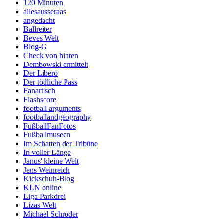
120 Minuten
allesausseraas
angedacht
Ballreiter
Beves Welt
Blog-G
Check von hinten
Dembowski ermittelt
Der Libero
Der tödliche Pass
Fanartisch
Flashscore
football arguments
footballandgeography
FußballFanFotos
Fußballmuseen
Im Schatten der Tribüne
In voller Länge
Janus' kleine Welt
Jens Weinreich
Kickschuh-Blog
KLN online
Liga Parkdrei
Lizas Welt
Michael Schröder