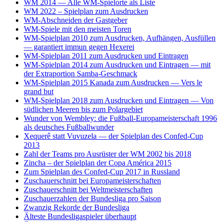
WM 2014 — Alle WM-Spielorte als Liste
WM 2022 – Spielplan zum Ausdrucken
WM-Abschneiden der Gastgeber
WM-Spiele mit den meisten Toren
WM-Spielplan 2010 zum Ausdrucken, Aufhängen, Ausfüllen
— garantiert immun gegen Hexerei
WM-Spielplan 2011 zum Ausdrucken und Eintragen
WM-Spielplan 2014 zum Ausdrucken und Eintragen — mit
der Extraportion Samba-Geschmack
WM-Spielplan 2015 Kanada zum Ausdrucken — Vers le
grand but
WM-Spielplan 2018 zum Ausdrucken und Eintragen — Von
südlichen Meeren bis zum Polargebiet
Wunder von Wembley: die Fußball-Europameisterschaft 1996
als deutsches Fußballwunder
Xequerê statt Vuvuzela — der Spielplan des Confed-Cup
2013
Zahl der Teams pro Ausrüster der WM 2002 bis 2018
Zincha – der Spielplan der Copa América 2015
Zum Spielplan des Confed-Cup 2017 in Russland
Zuschauerschnitt bei Europameisterschaften
Zuschauerschnitt bei Weltmeisterschaften
Zuschauerzahlen der Bundesliga pro Saison
Zwanzig Rekorde der Bundesliga
Älteste Bundesligaspieler überhaupt