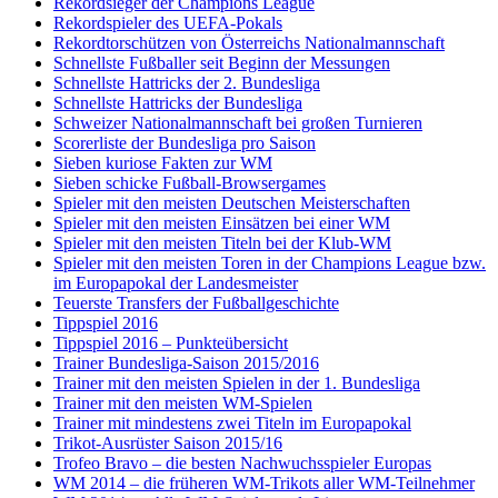
Rekordsieger der Champions League
Rekordspieler des UEFA-Pokals
Rekordtorschützen von Österreichs Nationalmannschaft
Schnellste Fußballer seit Beginn der Messungen
Schnellste Hattricks der 2. Bundesliga
Schnellste Hattricks der Bundesliga
Schweizer Nationalmannschaft bei großen Turnieren
Scorerliste der Bundesliga pro Saison
Sieben kuriose Fakten zur WM
Sieben schicke Fußball-Browsergames
Spieler mit den meisten Deutschen Meisterschaften
Spieler mit den meisten Einsätzen bei einer WM
Spieler mit den meisten Titeln bei der Klub-WM
Spieler mit den meisten Toren in der Champions League bzw.
im Europapokal der Landesmeister
Teuerste Transfers der Fußballgeschichte
Tippspiel 2016
Tippspiel 2016 – Punkteübersicht
Trainer Bundesliga-Saison 2015/2016
Trainer mit den meisten Spielen in der 1. Bundesliga
Trainer mit den meisten WM-Spielen
Trainer mit mindestens zwei Titeln im Europapokal
Trikot-Ausrüster Saison 2015/16
Trofeo Bravo – die besten Nachwuchsspieler Europas
WM 2014 – die früheren WM-Trikots aller WM-Teilnehmer