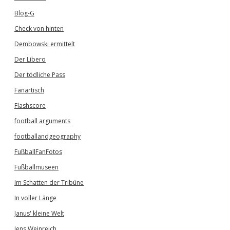
Blog-G
Check von hinten
Dembowski ermittelt
Der Libero
Der tödliche Pass
Fanartisch
Flashscore
football arguments
footballandgeography
FußballFanFotos
Fußballmuseen
Im Schatten der Tribüne
In voller Länge
Janus' kleine Welt
Jens Weinreich