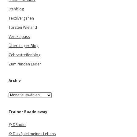
Stehblog
Textilvergehen
Torsten Wieland
Vertikalpass
Übersteiger-Blog
Zebrastreifenblog
Zum runden Leder
Archiv
A
r
c
h
Trainer Baade away
i
v
@ DRadio
@ Das Spiel meines Lebens