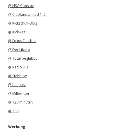
@ HSV Klönstuv
@ Clubfans United 1
,
2
@ Kickschuh-Blog
@ Kickwelt
@ Fokus Fussball
@ Der Libero
@ Total beglubbt
@ Radio DU
@ Stehblog
@ fehlpass
@ Millernton
@ 120 minuten
@ ZEIT
Werbung