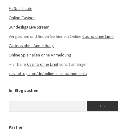
Fußball heute
Online-Casinos
Bundesliga Live Stream
Vergleichen und finden Sie hier ein Online
Casino ohne Limit
Casinos ohne Anmeldung
Online Spielhallen ohne Anmeldung
Hier beim
Casino ohne Limit
sofort anfangen.
casinofrog.com/de/online-casino/ohne-limit/
Im Blog suchen
S
u
c
h
e
Partner
n