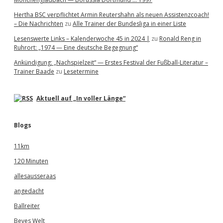
Hertha BSC verpflichtet Armin Reutershahn als neuen Assistenzcoach!
– Die Nachrichten
zu
Alle Trainer der Bundesliga in einer Liste
Lesenswerte Links – Kalenderwoche 45 in 2024 |
zu
Ronald Reng in
Ruhrort: „1974 — Eine deutsche Begegnung“
Ankündigung: „Nachspielzeit“ — Erstes Festival der Fußball-Literatur –
Trainer Baade
zu
Lesetermine
Aktuell auf „In voller Länge“
Blogs
11km
120 Minuten
allesausseraas
angedacht
Ballreiter
Beves Welt