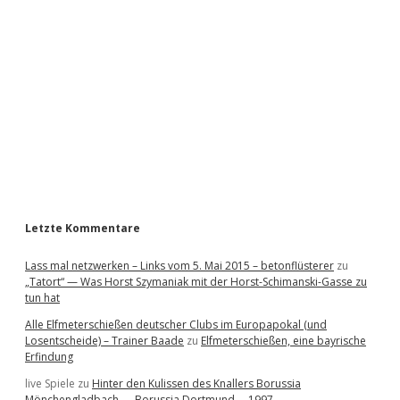
d
e
b
a
r
Letzte Kommentare
Lass mal netzwerken – Links vom 5. Mai 2015 – betonflüsterer
zu
„Tatort“ — Was Horst Szymaniak mit der Horst-Schimanski-Gasse zu
tun hat
Alle Elfmeterschießen deutscher Clubs im Europapokal (und
Losentscheide) – Trainer Baade
zu
Elfmeterschießen, eine bayrische
Erfindung
live Spiele
zu
Hinter den Kulissen des Knallers Borussia
Mönchengladbach — Borussia Dortmund … 1997