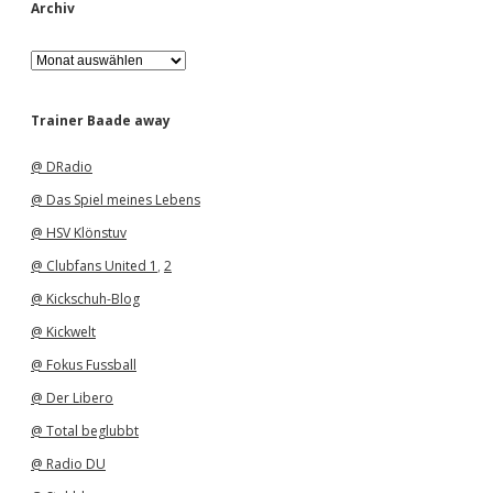
Archiv
A
r
c
h
Trainer Baade away
i
v
@ DRadio
@ Das Spiel meines Lebens
@ HSV Klönstuv
@ Clubfans United 1
,
2
@ Kickschuh-Blog
@ Kickwelt
@ Fokus Fussball
@ Der Libero
@ Total beglubbt
@ Radio DU