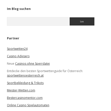
Im Blog suchen
S
u
c
h
e
Partner
n
Sportwetten24
Casino Advisers
Neue
Casinos ohne Sperrdatei
Entdecke den besten Sportwettenguide für Österreich:
sportwettenoesterreich.at
Sportbekleidung & Trikots
Meister-Wetten.com
Bestercasinomentor.com
Online Casino Spielautomaten