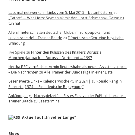
Lass mal netzwerken – Links vom 5. Mai 2015 – betonflüsterer
zu
„Tatort“ — Was Horst Szymaniak mit der Horst-Schimanski-Gasse zu
tun hat
Alle Elfmeterschießen deutscher Clubs im Europapokal (und
Losentscheide) – Trainer Baade
zu
Elfmeterschießen, eine bayrische
Erfindung
live Spiele
zu
Hinter den Kulissen des Knallers Borussia
Mönchengladbach — Borussia Dortmund … 1997
Hertha BSC verpflichtet Armin Reutershahn als neuen Assistenzcoach!
– Die Nachrichten
zu
Alle Trainer der Bundesliga in einer Liste
Lesenswerte Links – Kalenderwoche 45 in 2024 |
zu
Ronald Reng in
Ruhrort: „1974 — Eine deutsche Begegnung“
Ankündigung: „Nachspielzeit“ — Erstes Festival der Fußball-Literatur –
Trainer Baade
zu
Lesetermine
Aktuell auf „In voller Länge“
Blogs