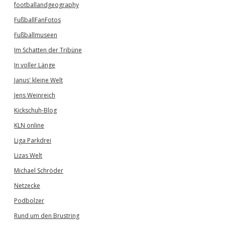
footballandgeography
FußballFanFotos
Fußballmuseen
Im Schatten der Tribüne
In voller Länge
Janus' kleine Welt
Jens Weinreich
Kickschuh-Blog
KLN online
Liga Parkdrei
Lizas Welt
Michael Schröder
Netzecke
Podbolzer
Rund um den Brustring