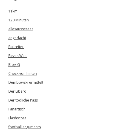
11km
120 Minuten
allesausseraas
angedacht
Ballreiter
Beves Welt
Blog-G
Check von hinten
Dembowski ermittelt
Der Libero
Der tödliche Pass
Fanartisch
Flashscore
football arguments