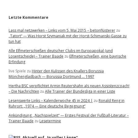
r
Letzte Kommentare
Lass mal netzwerken – Links vom 5. Mai 2015 – betonflüsterer
zu
„Tatort“ — Was Horst Szymaniak mit der Horst-Schimanski-Gasse zu
tun hat
Alle Elfmeterschießen deutscher Clubs im Europapokal (und
Losentscheide) – Trainer Baade
zu
Elfmeterschießen, eine bayrische
Erfindung
live Spiele
zu
Hinter den Kulissen des Knallers Borussia
Mönchengladbach — Borussia Dortmund … 1997
Hertha BSC verpflichtet Armin Reutershahn als neuen Assistenzcoach!
– Die Nachrichten
zu
Alle Trainer der Bundesliga in einer Liste
Lesenswerte Links – Kalenderwoche 45 in 2024 |
zu
Ronald Reng in
Ruhrort: „1974 — Eine deutsche Begegnung“
Ankündigung: „Nachspielzeit“ — Erstes Festival der Fußball-Literatur –
Trainer Baade
zu
Lesetermine
Aktuell auf „In voller Länge“