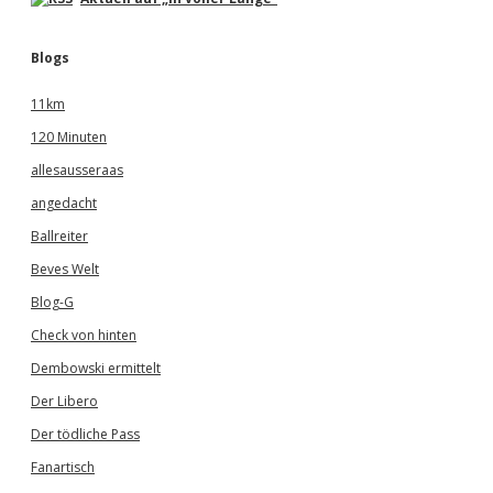
Blogs
11km
120 Minuten
allesausseraas
angedacht
Ballreiter
Beves Welt
Blog-G
Check von hinten
Dembowski ermittelt
Der Libero
Der tödliche Pass
Fanartisch