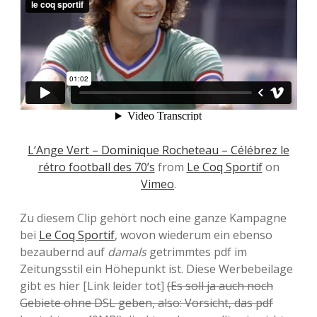
L‘Ange Vert – Dominique Rocheteau – Célébrez le
rétro football des 70’s
from
Le Coq Sportif
on
Vimeo
.
Zu diesem Clip gehört noch eine ganze Kampagne
bei
Le Coq Sportif
, wovon wiederum ein ebenso
bezaubernd auf
damals
getrimmtes pdf im
Zeitungsstil ein Höhepunkt ist. Diese Werbebeilage
gibt es hier [Link leider tot]
(Es soll ja auch noch
Gebiete ohne DSL geben, also: Vorsicht, das pdf