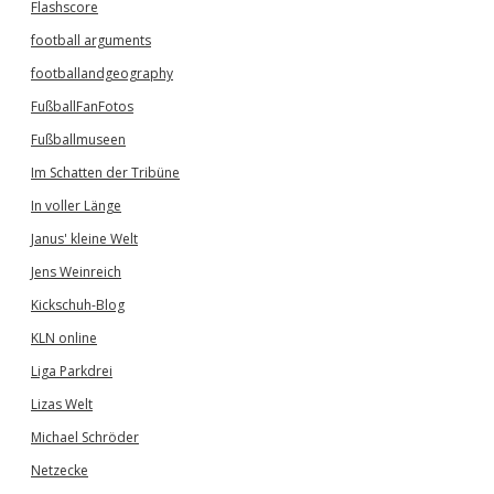
Flashscore
football arguments
footballandgeography
FußballFanFotos
Fußballmuseen
Im Schatten der Tribüne
In voller Länge
Janus' kleine Welt
Jens Weinreich
Kickschuh-Blog
KLN online
Liga Parkdrei
Lizas Welt
Michael Schröder
Netzecke