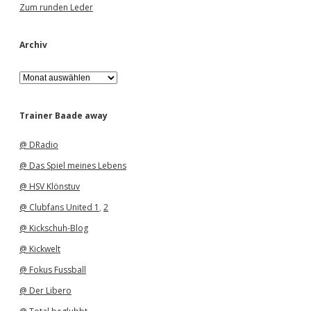
Zum runden Leder
Archiv
A
r
c
h
Trainer Baade away
i
v
@ DRadio
@ Das Spiel meines Lebens
@ HSV Klönstuv
@ Clubfans United 1
,
2
@ Kickschuh-Blog
@ Kickwelt
@ Fokus Fussball
@ Der Libero