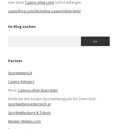
Hier beim
Casino ohne Limit
sofort anfangen.
casinofrog.com/de/online-casino/ohne-limit/
Im Blog suchen
S
u
c
h
e
Partner
n
Sportwetten24
Casino Advisers
Neue
Casinos ohne Sperrdatei
Entdecke den besten Sportwettenguide für Österreich:
sportwettenoesterreich.at
Sportbekleidung & Trikots
Meister-Wetten.com