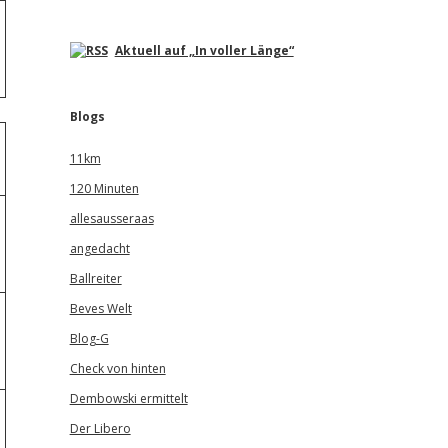
Aktuell auf „In voller Länge“
Blogs
11km
120 Minuten
allesausseraas
angedacht
Ballreiter
Beves Welt
Blog-G
Check von hinten
Dembowski ermittelt
Der Libero