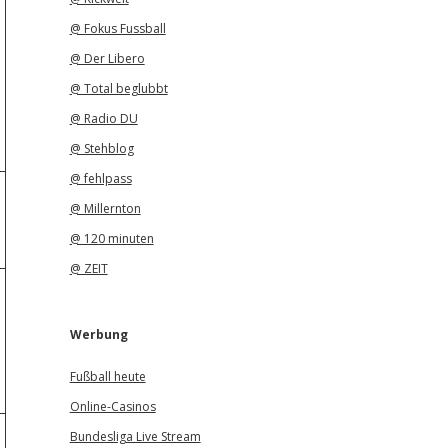
@ Fokus Fussball
@ Der Libero
@ Total beglubbt
@ Radio DU
@ Stehblog
@ fehlpass
@ Millernton
@ 120 minuten
@ ZEIT
Werbung
Fußball heute
Online-Casinos
Bundesliga Live Stream