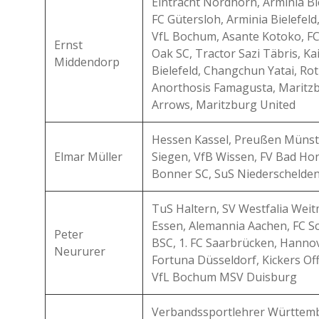
Eintracht Nordhorn, Arminia Bie
FC Gütersloh, Arminia Bielefeld
VfL Bochum, Asante Kotoko, FC
Ernst
Oak SC, Tractor Sazi Täbris, Ka
Middendorp
Bielefeld, Changchun Yatai, Ro
Anorthosis Famagusta, Maritzb
Arrows, Maritzburg United
Hessen Kassel, Preußen Münste
Elmar Müller
Siegen, VfB Wissen, FV Bad Ho
Bonner SC, SuS Niederschelde
TuS Haltern, SV Westfalia Weit
Essen, Alemannia Aachen, FC Sc
Peter
BSC, 1. FC Saarbrücken, Hannove
Neururer
Fortuna Düsseldorf, Kickers Of
VfL Bochum MSV Duisburg
Verbandssportlehrer Württemb