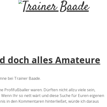
T
r
a
i
nd doch alles Amateure
n
e
nne bei Trainer Baade.
r
e Profifußballer waren. Dürften nicht allzu viele sein,
. Wenn Ihr so nett wärt und diese Suche für Euren eigenen
B
is in den Kommentaren hinterließet, würde ich daraus