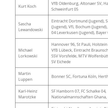
VfB Oldenburg, Altonaer SV, H
Kurt Koch
Schweinfurt 05
Eintracht Dortmund (Jugend), 
Sascha
(Jugend), VfL Bochum (Jugend),
Lewandowski
04 Leverkusen (Jugend), Bayer
Hannover 96, St Pauli, Holstein
Michael
VfB Lübeck, Eintracht Braunsc
Lorkowski
SSV Vorsfelde, MTV Wolfenbütt
SV Eichede
Martin
Bonner SC, Fortuna Köln, Hert
Luppen
Karl-Heinz
SF Hamborn 07, FC Schalke 04,
Marotzke
Nationalmannschaften Ghana, 