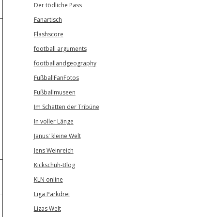
Der tödliche Pass
Fanartisch
Flashscore
football arguments
footballandgeography
FußballFanFotos
Fußballmuseen
Im Schatten der Tribüne
In voller Länge
Janus' kleine Welt
Jens Weinreich
Kickschuh-Blog
KLN online
Liga Parkdrei
Lizas Welt