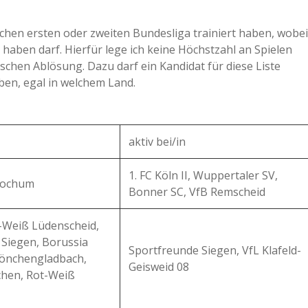
a
schen ersten oder zweiten Bundesliga trainiert haben, wobei
 haben darf. Hierfür lege ich keine Höchstzahl an Spielen
a
aschen Ablösung. Dazu darf ein Kandidat für diese Liste
aben, egal in welchem Land.
d
e
aktiv bei/in
1. FC Köln II, Wuppertaler SV,
 Bochum
Bonner SC, VfB Remscheid
t-Weiß Lüdenscheid,
 Siegen, Borussia
Sportfreunde Siegen, VfL Klafeld-
önchengladbach,
Geisweid 08
chen, Rot-Weiß