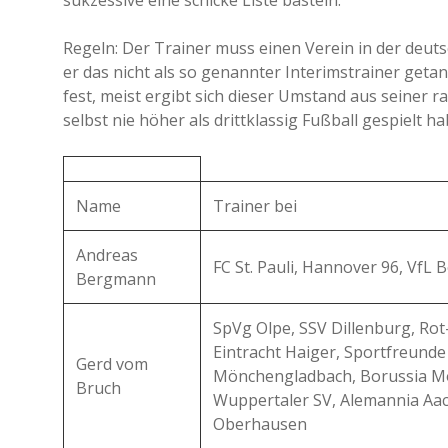
sukzessive eine schicke Liste basteln.
Regeln: Der Trainer muss einen Verein in der deut
er das nicht als so genannter Interimstrainer getan
fest, meist ergibt sich dieser Umstand aus seiner r
selbst nie höher als drittklassig Fußball gespielt h
Name
Trainer bei
Andreas
FC St. Pauli, Hannover 96, VfL
Bergmann
SpVg Olpe, SSV Dillenburg, Ro
Eintracht Haiger, Sportfreunde
Gerd vom
Mönchengladbach, Borussia M
Bruch
Wuppertaler SV, Alemannia Aa
Oberhausen