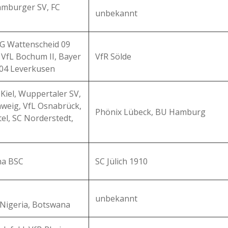
amburger SV, FC
unbekannt
SG Wattenscheid 09
 VfL Bochum II, Bayer
VfR Sölde
 04 Leverkusen
 Kiel, Wuppertaler SV,
hweig, VfL Osnabrück,
Phönix Lübeck, BU Hamburg
el, SC Norderstedt,
ha BSC
SC Jülich 1910
unbekannt
Nigeria, Botswana