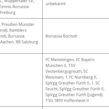
C, Wuppertaler SV,
unbekannt
 Tennis Borussia
 Freiburg
t, Preußen Münster
gend), Ramblers
nd), Borussia
Borussia Bocholt
 Aachen, RB Salzburg
FC Memmingen, FC Bayern
München II, TSV
Vestenbergsgreuth, SC
Weismain, 1. FC Nürnberg II,
SpVgg Greuther Fürth II, 1. SC
Feucht, SpVgg Greuther Fürth II,
SpVgg Greuther Fürth (Jugend),
TSG 1899 Hoffenheim II