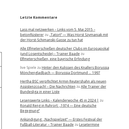
r
Letzte Kommentare
Lass mal netzwerken – Links vom 5. Mai 2015 –
betonflüsterer
zu
„Tatort“ — Was Horst Szymaniak mit
der Horst-Schimanski-Gasse zu tun hat
Alle Elfmeterschießen deutscher Clubs im Europapokal
(und Losentscheide) – Trainer Baade
zu
Elfmeterschießen, eine bayrische Erfindung
live Spiele
zu
Hinter den Kulissen des Knallers Borussia
Mönchengladbach — Borussia Dortmund … 1997
Hertha BSC verpflichtet Armin Reutershahn als neuen
Assistenzcoach! – Die Nachrichten
zu
Alle Trainer der
Bundesliga in einer Liste
Lesenswerte Links – Kalenderwoche 45 in 2024 |
zu
Ronald Reng in Ruhrort: „1974 — Eine deutsche
Begegnung“
Ankündigung: „Nachspielzeit“ — Erstes Festival der
Fußball-Literatur – Trainer Baade
zu
Lesetermine