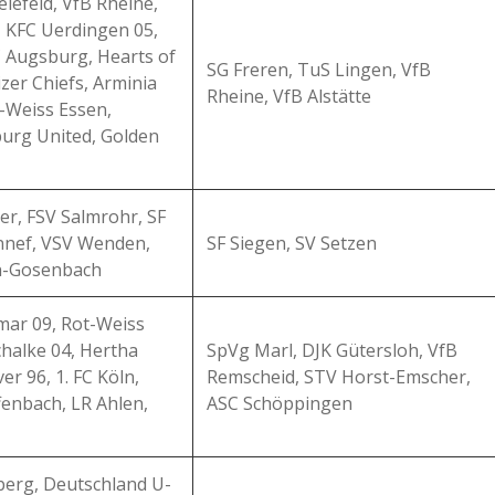
lefeld, VfB Rheine,
, KFC Uerdingen 05,
 Augsburg, Hearts of
SG Freren, TuS Lingen, VfB
izer Chiefs, Arminia
Rheine, VfB Alstätte
t-Weiss Essen,
urg United, Golden
r, FSV Salmrohr, SF
nnef, VSV Wenden,
SF Siegen, SV Setzen
n-Gosenbach
mar 09, Rot-Weiss
halke 04, Hertha
SpVg Marl, DJK Gütersloh, VfB
r 96, 1. FC Köln,
Remscheid, STV Horst-Emscher,
fenbach, LR Ahlen,
ASC Schöppingen
erg, Deutschland U-