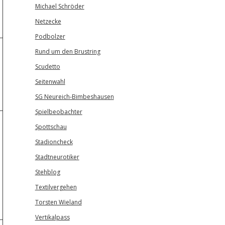
Michael Schröder
Netzecke
Podbolzer
Rund um den Brustring
Scudetto
Seitenwahl
SG Neureich-Bimbeshausen
Spielbeobachter
Spottschau
Stadioncheck
Stadtneurotiker
Stehblog
Textilvergehen
Torsten Wieland
Vertikalpass