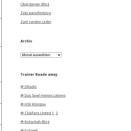
Übersteiger-Blog
Zebrastreifenblog
Zum runden Leder
Archiv
A
r
c
h
i
Trainer Baade away
v
@ DRadio
@ Das Spiel meines Lebens
@ HSV Klönstuv
@ Clubfans United 1
,
2
@ Kickschuh-Blog
@ Kickwelt