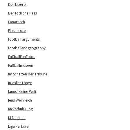
Der Libero
Der tödliche Pass
Fanartisch
Flashscore
football arguments
footballandgeography
FußballFanFotos
Fußballmuseen
Im Schatten der Tribüne
In voller Länge
Janus' kleine Welt
Jens Weinreich
Kickschuh-Blog
KLN online
Liga Parkdrei