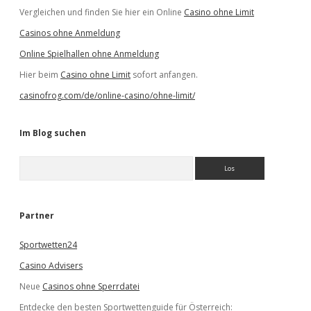
Vergleichen und finden Sie hier ein Online
Casino ohne Limit
Casinos ohne Anmeldung
Online Spielhallen ohne Anmeldung
Hier beim
Casino ohne Limit
sofort anfangen.
casinofrog.com/de/online-casino/ohne-limit/
Im Blog suchen
S
u
c
h
e
Partner
n
Sportwetten24
Casino Advisers
Neue
Casinos ohne Sperrdatei
Entdecke den besten Sportwettenguide für Österreich: