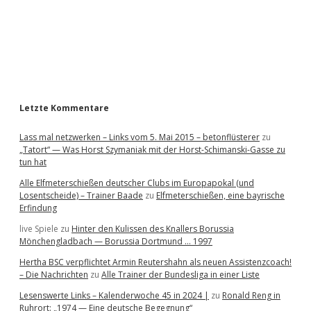
b
a
r
Letzte Kommentare
Lass mal netzwerken – Links vom 5. Mai 2015 – betonflüsterer
zu
„Tatort“ — Was Horst Szymaniak mit der Horst-Schimanski-Gasse zu
tun hat
Alle Elfmeterschießen deutscher Clubs im Europapokal (und
Losentscheide) – Trainer Baade
zu
Elfmeterschießen, eine bayrische
Erfindung
live Spiele
zu
Hinter den Kulissen des Knallers Borussia
Mönchengladbach — Borussia Dortmund … 1997
Hertha BSC verpflichtet Armin Reutershahn als neuen Assistenzcoach!
– Die Nachrichten
zu
Alle Trainer der Bundesliga in einer Liste
Lesenswerte Links – Kalenderwoche 45 in 2024 |
zu
Ronald Reng in
Ruhrort: „1974 — Eine deutsche Begegnung“