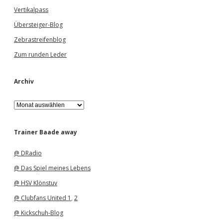
Vertikalpass
Übersteiger-Blog
Zebrastreifenblog
Zum runden Leder
Archiv
A
r
c
h
Trainer Baade away
i
v
@ DRadio
@ Das Spiel meines Lebens
@ HSV Klönstuv
@ Clubfans United 1
,
2
@ Kickschuh-Blog