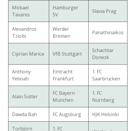
Mickael
Hamburger
Slavia Prag
Tavares
SV
Alexandros
Werder
Panathinaikos
Tziolis
Bremen
Schachtar
Ciprian Marica
VfB Stuttgart
Donezk
Anthony
Eintracht
1. FC
Yeboah
Frankfurt
Saarbrücken
FC Bayern
1. FC
Alain Sutter
München
Nürnberg
Dawda Bah
FC Augsburg
HJK Helsinki
Torbjörn
1. FC