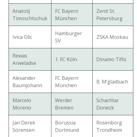
Anatolij
FC Bayern
Zenit St.
Timoschtschuk
München
Petersburg
Hamburger
Ivica Olic
ZSKA Moskau
SV
Rewas
1. FC Köln
Dinamo Tiflis
Arweladse
Alexander
FC Bayern
B. M‘gladbach
Baumjohann
München
Marcelo
Werder
Schachtar
Moreno
Bremen
Donezk
Jan Derek
Borussia
Rosenborg
Sörensen
Dortmund
Trondheim