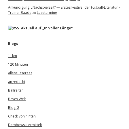
Ankündigung: „Nachspielzeit“ — Erstes Festival der Fußball-Literatur –
Trainer Baade
zu
Lesetermine
Aktuell auf „In voller Länge“
Blogs
11km
120 Minuten
allesausseraas
angedacht
Ballreiter
Beves Welt
Blog-G
Check von hinten
Dembowski ermittelt