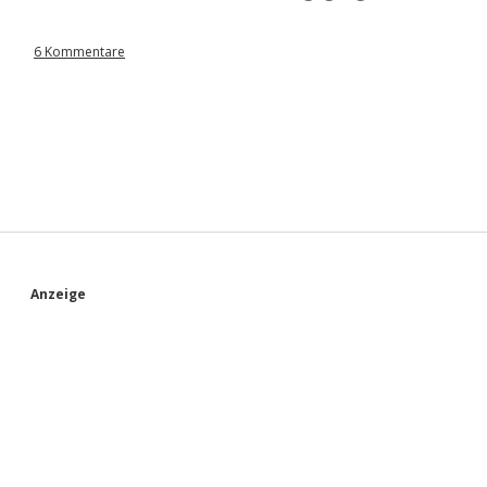
6 Kommentare
S
Anzeige
i
d
e