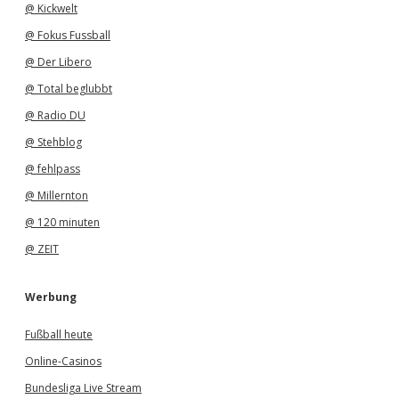
@ Kickwelt
@ Fokus Fussball
@ Der Libero
@ Total beglubbt
@ Radio DU
@ Stehblog
@ fehlpass
@ Millernton
@ 120 minuten
@ ZEIT
Werbung
Fußball heute
Online-Casinos
Bundesliga Live Stream