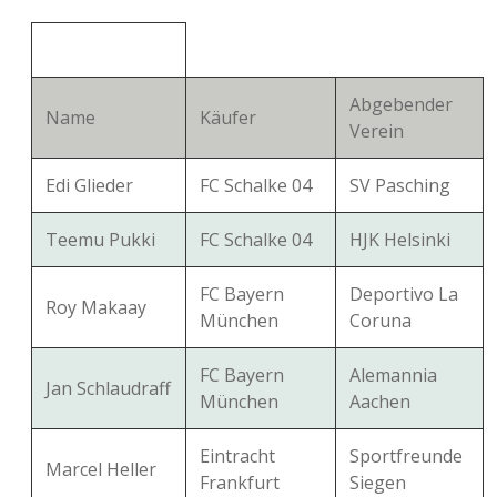
Abgebender
Name
Käufer
Verein
Edi Glieder
FC Schalke 04
SV Pasching
Teemu Pukki
FC Schalke 04
HJK Helsinki
FC Bayern
Deportivo La
Roy Makaay
München
Coruna
FC Bayern
Alemannia
Jan Schlaudraff
München
Aachen
Eintracht
Sportfreunde
Marcel Heller
Frankfurt
Siegen