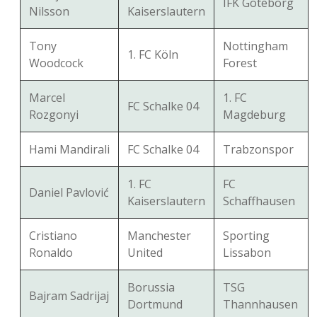
IFK Göteborg
Nilsson
Kaiserslautern
Tony
Nottingham
1. FC Köln
Woodcock
Forest
Marcel
1. FC
FC Schalke 04
Rozgonyi
Magdeburg
Hami Mandirali
FC Schalke 04
Trabzonspor
1. FC
FC
Daniel Pavlović
Kaiserslautern
Schaffhausen
Cristiano
Manchester
Sporting
Ronaldo
United
Lissabon
Borussia
TSG
Bajram Sadrijaj
Dortmund
Thannhausen