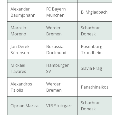
Alexander
FC Bayern
B. M‘gladbach
Baumjohann
München
Marcelo
Werder
Schachtar
Moreno
Bremen
Donezk
Jan Derek
Borussia
Rosenborg
Sörensen
Dortmund
Trondheim
Mickael
Hamburger
Slavia Prag
Tavares
SV
Alexandros
Werder
Panathinaikos
Tziolis
Bremen
Schachtar
Ciprian Marica
VfB Stuttgart
Donezk