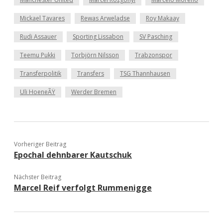
Mickael Tavares
Rewas Arweladse
Roy Makaay
Rudi Assauer
Sporting Lissabon
SV Pasching
Teemu Pukki
Torbjörn Nilsson
Trabzonspor
Transferpolitik
Transfers
TSG Thannhausen
Uli HoeneÃŸ
Werder Bremen
Vorheriger Beitrag
Epochal dehnbarer Kautschuk
Nächster Beitrag
Marcel Reif verfolgt Rummenigge