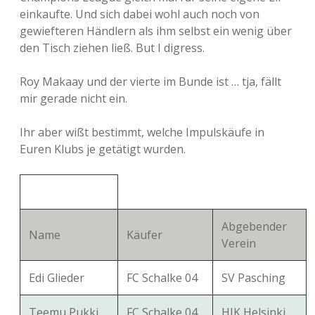
einkaufte. Und sich dabei wohl auch noch von
gewiefteren Händlern als ihm selbst ein wenig über
den Tisch ziehen ließ. But I digress.
Roy Makaay und der vierte im Bunde ist … tja, fällt
mir gerade nicht ein.
Ihr aber wißt bestimmt, welche Impulskäufe in
Euren Klubs je getätigt wurden.
Abgebender
Name
Käufer
Verein
Edi Glieder
FC Schalke 04
SV Pasching
Teemu Pukki
FC Schalke 04
HJK Helsinki