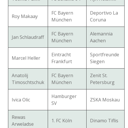
FC Bayern
Deportivo La
Roy Makaay
München
Coruna
FC Bayern
Alemannia
Jan Schlaudraff
München
Aachen
Eintracht
Sportfreunde
Marcel Heller
Frankfurt
Siegen
Anatolij
FC Bayern
Zenit St.
Timoschtschuk
München
Petersburg
Hamburger
Ivica Olic
ZSKA Moskau
SV
Rewas
1. FC Köln
Dinamo Tiflis
Arweladse