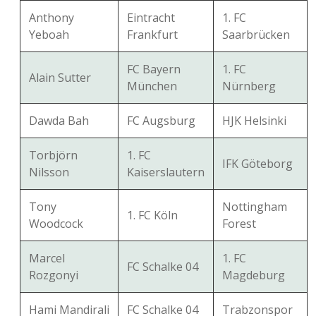
Anthony
Eintracht
1. FC
Yeboah
Frankfurt
Saarbrücken
FC Bayern
1. FC
Alain Sutter
München
Nürnberg
Dawda Bah
FC Augsburg
HJK Helsinki
Torbjörn
1. FC
IFK Göteborg
Nilsson
Kaiserslautern
Tony
Nottingham
1. FC Köln
Woodcock
Forest
Marcel
1. FC
FC Schalke 04
Rozgonyi
Magdeburg
Hami Mandirali
FC Schalke 04
Trabzonspor