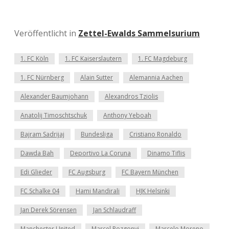
Veröffentlicht in
Zettel-Ewalds Sammelsurium
1. FC Köln
1. FC Kaiserslautern
1. FC Magdeburg
1. FC Nürnberg
Alain Sutter
Alemannia Aachen
Alexander Baumjohann
Alexandros Tziolis
Anatolij Timoschtschuk
Anthony Yeboah
Bajram Sadrijaj
Bundesliga
Cristiano Ronaldo
Dawda Bah
Deportivo La Coruna
Dinamo Tiflis
Edi Glieder
FC Augsburg
FC Bayern München
FC Schalke 04
Hami Mandirali
HJK Helsinki
Jan Derek Sörensen
Jan Schlaudraff
Manchester United
Marcel Rozgonyi
Marcelo Moreno