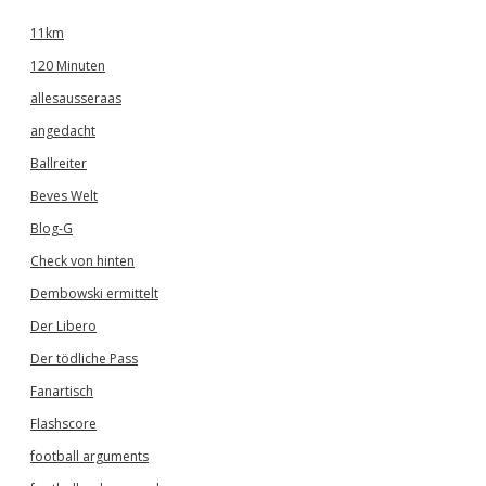
11km
120 Minuten
allesausseraas
angedacht
Ballreiter
Beves Welt
Blog-G
Check von hinten
Dembowski ermittelt
Der Libero
Der tödliche Pass
Fanartisch
Flashscore
football arguments