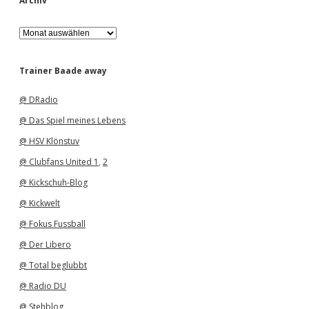
Archiv
A
r
c
h
Trainer Baade away
i
v
@ DRadio
@ Das Spiel meines Lebens
@ HSV Klönstuv
@ Clubfans United 1
,
2
@ Kickschuh-Blog
@ Kickwelt
@ Fokus Fussball
@ Der Libero
@ Total beglubbt
@ Radio DU
@ Stehblog