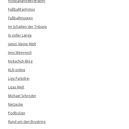
footballandgeography
FußballFanFotos
Fußballmuseen
Im Schatten der Tribüne
In voller Länge
Janus' kleine Welt
Jens Weinreich
Kickschuh-Blog
KLN online
Liga Parkdrei
Lizas Welt
Michael Schröder
Netzecke
Podbolzer
Rund um den Brustring