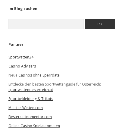
Im Blog suchen
S
u
c
h
e
Partner
n
Sportwetten24
Casino Advisers
Neue
Casinos ohne Sperrdatei
Entdecke den besten Sportwettenguide für Österreich:
sportwettenoesterreich.at
Sportbekleidung & Trikots
Meister-Wetten.com
Bestercasinomentor.com
Online Casino Spielautomaten