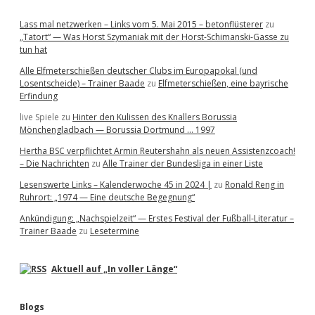
Lass mal netzwerken – Links vom 5. Mai 2015 – betonflüsterer
zu
„Tatort“ — Was Horst Szymaniak mit der Horst-Schimanski-Gasse zu
tun hat
Alle Elfmeterschießen deutscher Clubs im Europapokal (und
Losentscheide) – Trainer Baade
zu
Elfmeterschießen, eine bayrische
Erfindung
live Spiele
zu
Hinter den Kulissen des Knallers Borussia
Mönchengladbach — Borussia Dortmund … 1997
Hertha BSC verpflichtet Armin Reutershahn als neuen Assistenzcoach!
– Die Nachrichten
zu
Alle Trainer der Bundesliga in einer Liste
Lesenswerte Links – Kalenderwoche 45 in 2024 |
zu
Ronald Reng in
Ruhrort: „1974 — Eine deutsche Begegnung“
Ankündigung: „Nachspielzeit“ — Erstes Festival der Fußball-Literatur –
Trainer Baade
zu
Lesetermine
Aktuell auf „In voller Länge“
Blogs