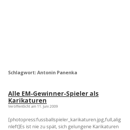
a
d
e
Schlagwort:
Antonin Panenka
Alle EM-Gewinner-Spieler als
Karikaturen
Veröffentlicht am 11. Juni 2009
[photopress:fussballspieler_karikaturen.jpg,full,alig
nleft]Es ist nie zu spät, sich gelungene Karikaturen