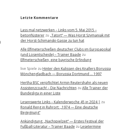
r
Letzte Kommentare
Lass mal netzwerken – Links vom 5. Mai 2015 –
betonflüsterer
zu
„Tatort“ — Was Horst Szymaniak mit
der Horst-Schimanski-Gasse zu tun hat
u
Alle Elfmeterschießen deutscher Clubs im Europapokal
(und Losentscheide) – Trainer Baade
zu
Elfmeterschießen, eine bayrische Erfindung
live Spiele
zu
Hinter den Kulissen des Knallers Borussia
Mönchengladbach — Borussia Dortmund … 1997
Hertha BSC verpflichtet Armin Reutershahn als neuen
Assistenzcoach! – Die Nachrichten
zu
Alle Trainer der
Bundesliga in einer Liste
Lesenswerte Links – Kalenderwoche 45 in 2024 |
zu
Ronald Reng in Ruhrort: „1974 — Eine deutsche
Begegnung“
Ankündigung: „Nachspielzeit“ — Erstes Festival der
Fußball-Literatur – Trainer Baade
zu
Lesetermine