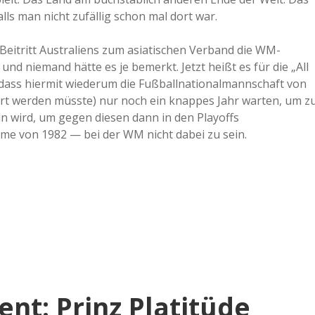
lls man nicht zufällig schon mal dort war.
a
eitritt Australiens zum asiatischen Verband die WM-
a
und niemand hätte es je bemerkt. Jetzt heißt es für die „All
 dass hiermit wiederum die Fußballnationalmannschaft von
ert werden müsste) nur noch ein knappes Jahr warten, um z
d
ein wird, um gegen diesen dann in den Playoffs
e von 1982 — bei der WM nicht dabei zu sein.
e
nt: Prinz Platitüde