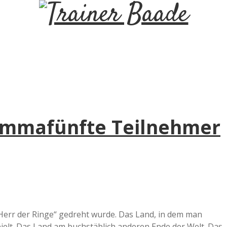
T
r
a
i
ommafünfte Teilnehmer
n
e
r
B
„Herr der Ringe“ gedreht wurde. Das Land, in dem man
ielt. Das Land am buchstäblich anderen Ende der Welt. Das