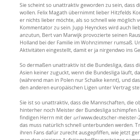
Sie scheint so unattraktiv geworden zu sein, dass 
wollen. Felix Magath übernimmt lieber Hitzfelds Ko
er nichts lieber möchte, als so schnell wie mögli
Kommentator zu sein. Jupp Heynckes wird auch liebe
anzutun, Bert van Marwijk provozierte seinen Rausw
Holland bei der Familie im Wohnzimmer rumsaß. Un
Aktivitäten eingestellt, damit er ja nirgendwo ins 
So dermaßen unattraktiv ist die Bundesliga, dass 
Asien keiner zuguckt, wenn die Bundesliga läuft, 
(während man in Polen nur Schalke kennt), und da
den anderen europäischen Ligen unter Vertrag ste
Sie ist so unattraktiv, dass die Mannschaften, die o
hinterher noch Meister der Bundesliga schimpfen 
findigen Herrn mit der
url
www.deutscher-meister-20
das muss natürlich schnell unterbunden werden. T
ihren Fans dafür zurecht ausgepfiffen, wie jetzt g