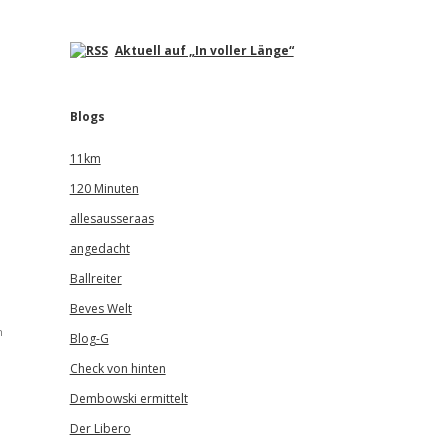
Aktuell auf „In voller Länge“
Blogs
11km
120 Minuten
allesausseraas
angedacht
Ballreiter
Beves Welt
h
Blog-G
Check von hinten
Dembowski ermittelt
Der Libero