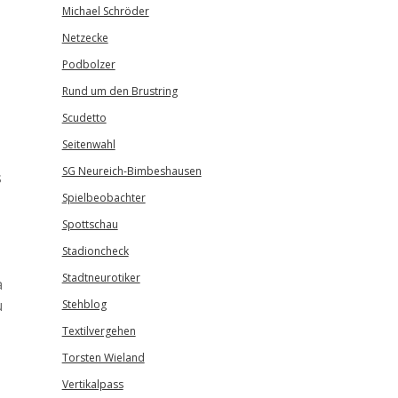
Michael Schröder
Netzecke
Podbolzer
Rund um den Brustring
Scudetto
Seitenwahl
SG Neureich-Bimbeshausen
s
Spielbeobachter
Spottschau
Stadioncheck
Stadtneurotiker
a
u
Stehblog
Textilvergehen
Torsten Wieland
Vertikalpass