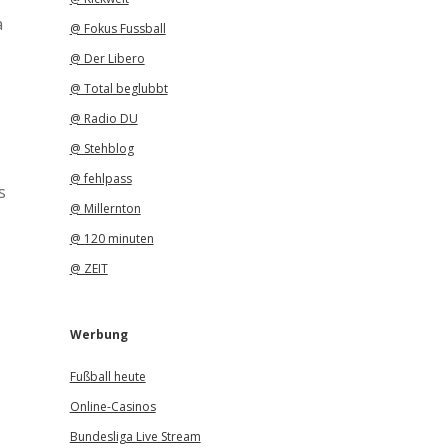
a
@ Fokus Fussball
@ Der Libero
@ Total beglubbt
@ Radio DU
@ Stehblog
@ fehlpass
s
@ Millernton
@ 120 minuten
@ ZEIT
Werbung
Fußball heute
Online-Casinos
Bundesliga Live Stream