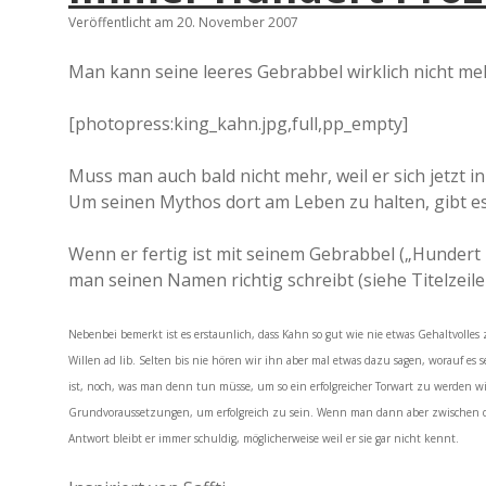
Veröffentlicht am 20. November 2007
Man kann seine leeres Gebrabbel wirklich nicht meh
[photopress:king_kahn.jpg,full,pp_empty]
Muss man auch bald nicht mehr, weil er sich jetzt i
Um seinen Mythos dort am Leben zu halten, gibt es
Wenn er fertig ist mit seinem Gebrabbel („Hundert P
man seinen Namen richtig schreibt (siehe Titelzeile
Nebenbei bemerkt ist es erstaunlich, dass Kahn so gut wie nie etwas Gehaltvolles
Willen ad lib. Selten bis nie hören wir ihn aber mal etwas dazu sagen, worauf es
ist, noch, was man denn tun müsse, um so ein erfolgreicher Torwart zu werden wi
Grundvoraussetzungen, um erfolgreich zu sein. Wenn man dann aber zwischen de
Antwort bleibt er immer schuldig, möglicherweise weil er sie gar nicht kennt.