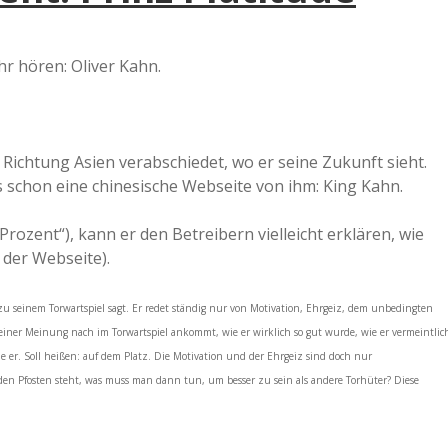
r hören: Oliver Kahn.
n Richtung Asien verabschiedet, wo er seine Zukunft sieht.
 schon eine chinesische Webseite von ihm: King Kahn.
rozent“), kann er den Betreibern vielleicht erklären, wie
 der Webseite).
 zu seinem Torwartspiel sagt. Er redet ständig nur von Motivation, Ehrgeiz, dem unbedingten
 seiner Meinung nach im Torwartspiel ankommt, wie er wirklich so gut wurde, wie er vermeintlic
e er. Soll heißen: auf dem Platz. Die Motivation und der Ehrgeiz sind doch nur
n Pfosten steht, was muss man dann tun, um besser zu sein als andere Torhüter? Diese