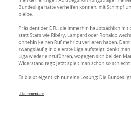
man den einzigen Aufstiegshoffnungsträger namens
Bundesliga hätte verhelfen können, mit Schimpf und
bleibe.
Präsident der DFL, die immerhin hauptsächlich mit d
statt Stars wie Ribéry, Lampard oder Ronaldo wech
ohnehin keinen Ruf mehr zu verlieren haben. Damit 
zwangsläufig in die erste Liga aufsteigt, denkt ma
Liga wieder einzuführen, wogegen sich bei den Man
Widerstand regt: Jetzt spielt man schon so schlech
Es bleibt eigentlich nur eine Lösung: Die Bundesliga
4 Kommentare