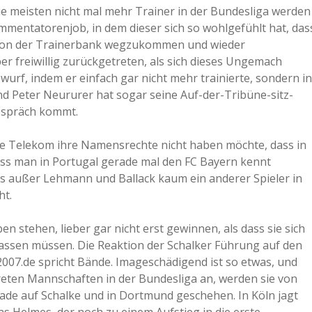
die meisten nicht mal mehr Trainer in der Bundesliga werden
mmentatorenjob, in dem dieser sich so wohlgefühlt hat, das
ch von der Trainerbank wegzukommen und wieder
r freiwillig zurückgetreten, als sich dieses Ungemach
urf, indem er einfach gar nicht mehr trainierte, sondern in
d Peter Neururer hat sogar seine Auf-der-Tribüne-sitz-
Gespräch kommt.
die Telekom ihre Namensrechte nicht haben möchte, dass in
dass man in Portugal gerade mal den FC Bayern kennt
ss außer Lehmann und Ballack kaum ein anderer Spieler in
ht.
ben stehen, lieber gar nicht erst gewinnen, als dass sie sich
lassen müssen. Die Reaktion der Schalker Führung auf den
07.de spricht Bände. Imageschädigend ist so etwas, und
reten Mannschaften in der Bundesliga an, werden sie von
erade auf Schalke und in Dortmund geschehen. In Köln jagt