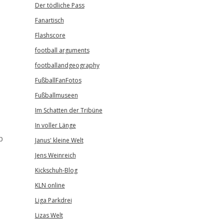
Der tödliche Pass
Fanartisch
Flashscore
football arguments
footballandgeography
FußballFanFotos
Fußballmuseen
Im Schatten der Tribüne
In voller Länge
p
Janus' kleine Welt
Jens Weinreich
Kickschuh-Blog
KLN online
Liga Parkdrei
Lizas Welt