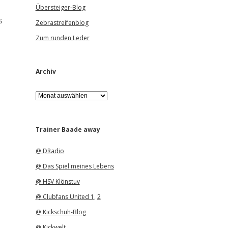
Übersteiger-Blog
s
Zebrastreifenblog
Zum runden Leder
Archiv
A
r
c
h
i
Trainer Baade away
v
@ DRadio
@ Das Spiel meines Lebens
@ HSV Klönstuv
@ Clubfans United 1
,
2
@ Kickschuh-Blog
@ Kickwelt