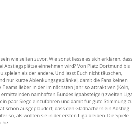
ein wie selten zuvor. Wie sonst liesse es sich erklären, das
rei Abstiegsplätze einnehmen wird? Von Platz Dortmund bis
zu spielen als der andere. Und lasst Euch nicht täuschen,
d nur kurze Ablenkungsgeplänkel, damit die Fans keinen
e Teams lieber in der im nächsten Jahr so attraktiven (Köln,
zu ermittelnden namhaften Bundesligaabsteiger) zweiten Lig
d, ein paar Siege einzufahren und damit für gute Stimmung z
hat schon ausgeplaudert, dass den Gladbachern ein Abstieg
r so, als wollten sie in der ersten Liga bleiben. Die Spiele
che.