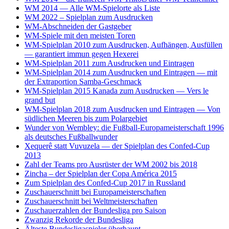
WM 2014 — Alle WM-Spielorte als Liste
WM 2022 – Spielplan zum Ausdrucken
WM-Abschneiden der Gastgeber
WM-Spiele mit den meisten Toren
WM-Spielplan 2010 zum Ausdrucken, Aufhängen, Ausfüllen
— garantiert immun gegen Hexerei
WM-Spielplan 2011 zum Ausdrucken und Eintragen
WM-Spielplan 2014 zum Ausdrucken und Eintragen — mit
der Extraportion Samba-Geschmack
WM-Spielplan 2015 Kanada zum Ausdrucken — Vers le
grand but
WM-Spielplan 2018 zum Ausdrucken und Eintragen — Von
südlichen Meeren bis zum Polargebiet
Wunder von Wembley: die Fußball-Europameisterschaft 1996
als deutsches Fußballwunder
Xequerê statt Vuvuzela — der Spielplan des Confed-Cup
2013
Zahl der Teams pro Ausrüster der WM 2002 bis 2018
Zincha – der Spielplan der Copa América 2015
Zum Spielplan des Confed-Cup 2017 in Russland
Zuschauerschnitt bei Europameisterschaften
Zuschauerschnitt bei Weltmeisterschaften
Zuschauerzahlen der Bundesliga pro Saison
Zwanzig Rekorde der Bundesliga
Älteste Bundesligaspieler überhaupt