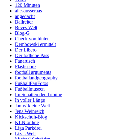
120 Minuten
allesausseraas
angedacht
Ballreiter
Beves Welt
Blog-G
Check von hinten
Dembowski ermittelt
Der Libero
Der tödliche Pass
Fanartisch
Flashscore
football arguments
footballandgeography
FußballFanFotos
Fußballmuseen
Im Schatten der Tribüne
In voller Länge
Janus' kleine Welt
Jens Weinreich
Kickschuh-Blog
KLN online
Liga Parkdrei
Lizas Welt