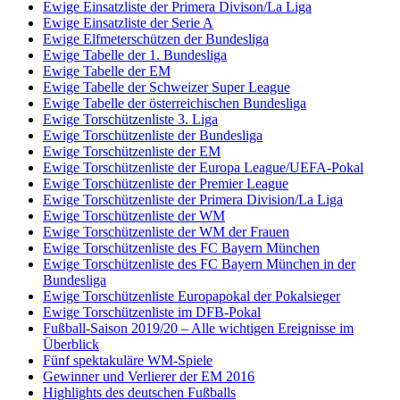
Ewige Einsatzliste der Primera Divison/La Liga
Ewige Einsatzliste der Serie A
Ewige Elfmeterschützen der Bundesliga
Ewige Tabelle der 1. Bundesliga
Ewige Tabelle der EM
Ewige Tabelle der Schweizer Super League
Ewige Tabelle der österreichischen Bundesliga
Ewige Torschützenliste 3. Liga
Ewige Torschützenliste der Bundesliga
Ewige Torschützenliste der EM
Ewige Torschützenliste der Europa League/UEFA-Pokal
Ewige Torschützenliste der Premier League
Ewige Torschützenliste der Primera Division/La Liga
Ewige Torschützenliste der WM
Ewige Torschützenliste der WM der Frauen
Ewige Torschützenliste des FC Bayern München
Ewige Torschützenliste des FC Bayern München in der
Bundesliga
Ewige Torschützenliste Europapokal der Pokalsieger
Ewige Torschützenliste im DFB-Pokal
Fußball-Saison 2019/20 – Alle wichtigen Ereignisse im
Überblick
Fünf spektakuläre WM-Spiele
Gewinner und Verlierer der EM 2016
Highlights des deutschen Fußballs