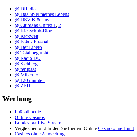
@ DRadio
@ Das Spiel meines Lebens
@ HSV Klönstuv
@ Clubfans United 1
,
2
@ Kickschuh-Blog
@ Kickwelt
@ Fokus Fussball
@ Der Libero
@ Total beglubbt
@ Radio DU
@ Stehblog
@ fehlpass
@ Millernton
@ 120 minuten
@ ZEIT
Werbung
Fußball heute
Online-Casinos
Bundesliga Live Stream
Vergleichen und finden Sie hier ein Online
Casino ohne Limit
Casinos ohne Anmeldung