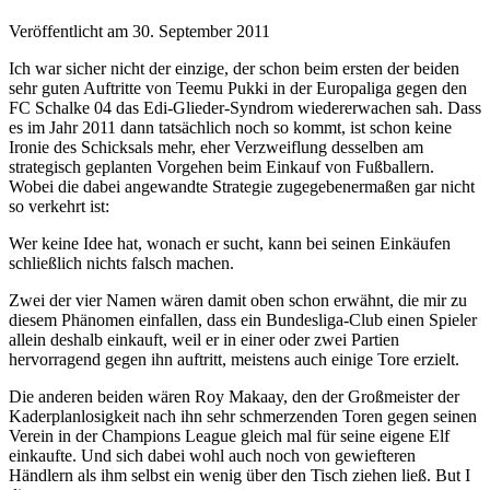
Veröffentlicht am 30. September 2011
Ich war sicher nicht der einzige, der schon beim ersten der beiden
sehr guten Auftritte von Teemu Pukki in der Europaliga gegen den
FC Schalke 04 das Edi-Glieder-Syndrom wiedererwachen sah. Dass
es im Jahr 2011 dann tatsächlich noch so kommt, ist schon keine
Ironie des Schicksals mehr, eher Verzweiflung desselben am
strategisch geplanten Vorgehen beim Einkauf von Fußballern.
Wobei die dabei angewandte Strategie zugegebenermaßen gar nicht
so verkehrt ist:
Wer keine Idee hat, wonach er sucht, kann bei seinen Einkäufen
schließlich nichts falsch machen.
Zwei der vier Namen wären damit oben schon erwähnt, die mir zu
diesem Phänomen einfallen, dass ein Bundesliga-Club einen Spieler
allein deshalb einkauft, weil er in einer oder zwei Partien
hervorragend gegen ihn auftritt, meistens auch einige Tore erzielt.
Die anderen beiden wären Roy Makaay, den der Großmeister der
Kaderplanlosigkeit nach ihn sehr schmerzenden Toren gegen seinen
Verein in der Champions League gleich mal für seine eigene Elf
einkaufte. Und sich dabei wohl auch noch von gewiefteren
Händlern als ihm selbst ein wenig über den Tisch ziehen ließ. But I