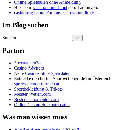
Online Spielhallen ohne Anmeldung
Hier beim
Casino ohne Limit
sofort anfangen.
casinofrog.com/de/online-casino/ohne-limit/
Im Blog suchen
Suchen
Partner
Sportwetten24
Casino Advisers
Neue
Casinos ohne Sperrdatei
Entdecke den besten Sportwettenguide für Österreich:
sportwettenoesterreich.at
Sportbekleidung & Trikots
Meister-Wetten.com
Bestercasinomentor.com
Online Casino Spielautomaten
Was man wissen muss
Alle Aaustragungsorte der EM 2020