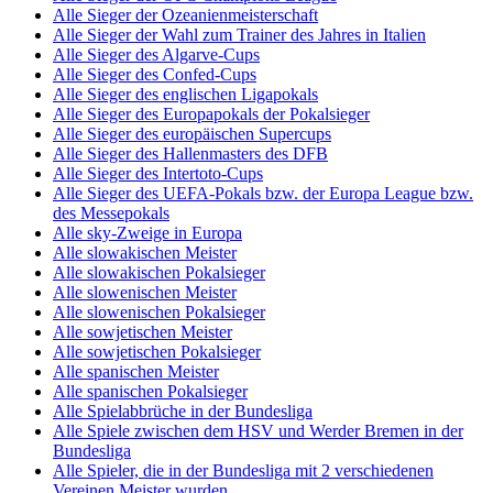
Alle Sieger der Ozeanienmeisterschaft
Alle Sieger der Wahl zum Trainer des Jahres in Italien
Alle Sieger des Algarve-Cups
Alle Sieger des Confed-Cups
Alle Sieger des englischen Ligapokals
Alle Sieger des Europapokals der Pokalsieger
Alle Sieger des europäischen Supercups
Alle Sieger des Hallenmasters des DFB
Alle Sieger des Intertoto-Cups
Alle Sieger des UEFA-Pokals bzw. der Europa League bzw.
des Messepokals
Alle sky-Zweige in Europa
Alle slowakischen Meister
Alle slowakischen Pokalsieger
Alle slowenischen Meister
Alle slowenischen Pokalsieger
Alle sowjetischen Meister
Alle sowjetischen Pokalsieger
Alle spanischen Meister
Alle spanischen Pokalsieger
Alle Spielabbrüche in der Bundesliga
Alle Spiele zwischen dem HSV und Werder Bremen in der
Bundesliga
Alle Spieler, die in der Bundesliga mit 2 verschiedenen
Vereinen Meister wurden