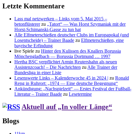
Letzte Kommentare
Lass mal netzwerken – Links vom 5. Mai 2015 –
betonflüsterer
zu
„Tatort“ — Was Horst Szymaniak mit der
Horst-Schimanski-Gasse zu tun hat
Alle Elfmeterschießen deutscher Clubs im Europapokal (und
Losentscheide) – Trainer Baade
zu
Elfmeterschießen, eine
bayrische Erfindung
live Spiele
zu
Hinter den Kulissen des Knallers Borussia
Mönchengladbach — Borussia Dortmund … 1997
Hertha BSC verpflichtet Armin Reutershahn als neuen
Assistenzcoach! – Die Nachrichten
zu
Alle Trainer der
Bundesliga in einer Liste
Lesenswerte Links – Kalenderwoche 45 in 2024 |
zu
Ronald
Reng in Ruhrort: „1974 — Eine deutsche Begegnung“
Ankündigung: „Nachspielzeit“ — Erstes Festival der Fußball-
Literatur – Trainer Baade
zu
Lesetermine
Aktuell auf „In voller Länge“
Blogs
11km