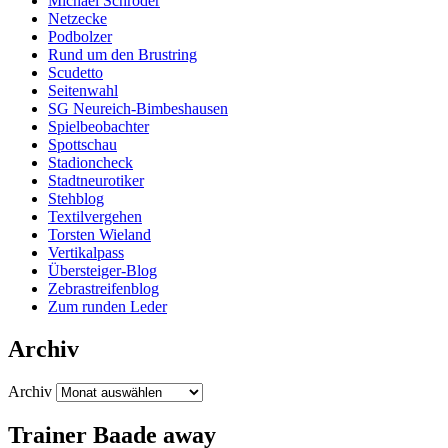
Michael Schröder
Netzecke
Podbolzer
Rund um den Brustring
Scudetto
Seitenwahl
SG Neureich-Bimbeshausen
Spielbeobachter
Spottschau
Stadioncheck
Stadtneurotiker
Stehblog
Textilvergehen
Torsten Wieland
Vertikalpass
Übersteiger-Blog
Zebrastreifenblog
Zum runden Leder
Archiv
Archiv
Trainer Baade away