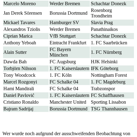
Marcelo Moreno
Werder Bremen
Schachtar Donezk
Rosenborg
Jan Derek Sörensen
Borussia Dortmund
Trondheim
Mickael Tavares
Hamburger SV
Slavia Prag
Alexandros Tziolis
Werder Bremen
Panathinaikos
Ciprian Marica
VfB Stuttgart
Schachtar Donezk
Anthony Yeboah
Eintracht Frankfurt
1. FC Saarbrücken
FC Bayern
Alain Sutter
1. FC Nürnberg
München
Dawda Bah
FC Augsburg
HJK Helsinki
Torbjörn Nilsson
1. FC Kaiserslautern
IFK Göteborg
Tony Woodcock
1. FC Köln
Nottingham Forest
Marcel Rozgonyi
FC Schalke 04
1. FC Magdeburg
Hami Mandirali
FC Schalke 04
Trabzonspor
Daniel Pavlović
1. FC Kaiserslautern
FC Schaffhausen
Cristiano Ronaldo
Manchester United
Sporting Lissabon
Bajram Sadrijaj
Borussia Dortmund
TSG Thannhausen
Wer wurde noch aufgrund der ausschweifenden Beobachtung von