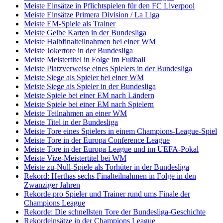
Meiste Einsätze in Pflichtspielen für den FC Liverpool
Meiste Einsätze Primera Division / La Liga
Meiste EM-Spiele als Trainer
Meiste Gelbe Karten in der Bundesliga
Meiste Halbfinalteilnahmen bei einer WM
Meiste Jokertore in der Bundesliga
Meiste Meistertitel in Folge im Fußball
Meiste Platzverweise eines Spielers in der Bundesliga
Meiste Siege als Spieler bei einer WM
Meiste Siege als Spieler in der Bundesliga
Meiste Spiele bei einer EM nach Ländern
Meiste Spiele bei einer EM nach Spielern
Meiste Teilnahmen an einer WM
Meiste Titel in der Bundesliga
Meiste Tore eines Spielers in einem Champions-League-Spiel
Meiste Tore in der Europa Conference League
Meiste Tore in der Europa League und im UEFA-Pokal
Meiste Vize-Meistertitel bei WM
Meiste zu-Null-Spiele als Torhüter in der Bundesliga
Rekord: Herthas sechs Finalteilnahmen in Folge in den
Zwanziger Jahren
Rekorde pro Spieler und Trainer rund ums Finale der
Champions League
Rekorde: Die schnellsten Tore der Bundesliga-Geschichte
Rekordeinsätze in der Champions League