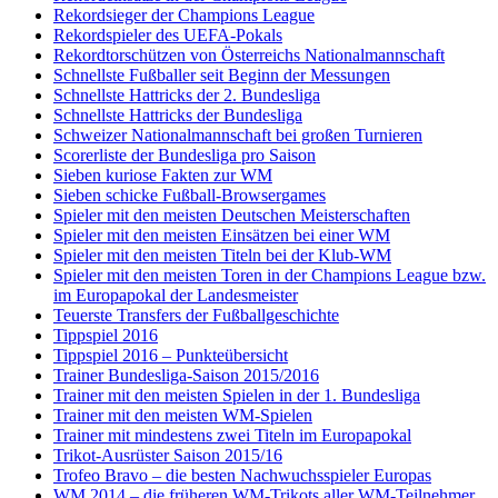
Rekordsieger der Champions League
Rekordspieler des UEFA-Pokals
Rekordtorschützen von Österreichs Nationalmannschaft
Schnellste Fußballer seit Beginn der Messungen
Schnellste Hattricks der 2. Bundesliga
Schnellste Hattricks der Bundesliga
Schweizer Nationalmannschaft bei großen Turnieren
Scorerliste der Bundesliga pro Saison
Sieben kuriose Fakten zur WM
Sieben schicke Fußball-Browsergames
Spieler mit den meisten Deutschen Meisterschaften
Spieler mit den meisten Einsätzen bei einer WM
Spieler mit den meisten Titeln bei der Klub-WM
Spieler mit den meisten Toren in der Champions League bzw.
im Europapokal der Landesmeister
Teuerste Transfers der Fußballgeschichte
Tippspiel 2016
Tippspiel 2016 – Punkteübersicht
Trainer Bundesliga-Saison 2015/2016
Trainer mit den meisten Spielen in der 1. Bundesliga
Trainer mit den meisten WM-Spielen
Trainer mit mindestens zwei Titeln im Europapokal
Trikot-Ausrüster Saison 2015/16
Trofeo Bravo – die besten Nachwuchsspieler Europas
WM 2014 – die früheren WM-Trikots aller WM-Teilnehmer