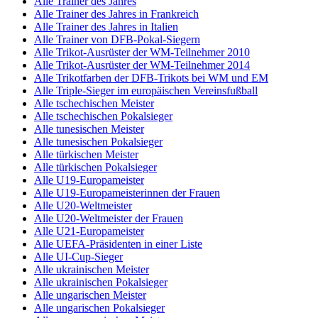
Alle Trainer des Jahres
Alle Trainer des Jahres in Frankreich
Alle Trainer des Jahres in Italien
Alle Trainer von DFB-Pokal-Siegern
Alle Trikot-Ausrüster der WM-Teilnehmer 2010
Alle Trikot-Ausrüster der WM-Teilnehmer 2014
Alle Trikotfarben der DFB-Trikots bei WM und EM
Alle Triple-Sieger im europäischen Vereinsfußball
Alle tschechischen Meister
Alle tschechischen Pokalsieger
Alle tunesischen Meister
Alle tunesischen Pokalsieger
Alle türkischen Meister
Alle türkischen Pokalsieger
Alle U19-Europameister
Alle U19-Europameisterinnen der Frauen
Alle U20-Weltmeister
Alle U20-Weltmeister der Frauen
Alle U21-Europameister
Alle UEFA-Präsidenten in einer Liste
Alle UI-Cup-Sieger
Alle ukrainischen Meister
Alle ukrainischen Pokalsieger
Alle ungarischen Meister
Alle ungarischen Pokalsieger