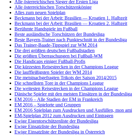
Alle österreichischen Sieger der Ersten Liga
Alle österreichischen Torschützenkönige
Alles zum neuen Spielplan
Beckmann bei der Arbeit: Brasilien — Kroatien 1. Halbzeit
Beckmann bei der Arbeit: Brasilien — Kroatien 2. Halbzeit
Berühmte Handspiele im Fußball
Beste ausländische Torschützen der Bundesliga
Beste Bayern-Trainer nach Punkteschnitt in der Bundesliga
Das Trainer-Baade-Tippspiel zur WM 2014
Die drei größten deutschen Fußballstadien
Die größten Überraschungen bei Fußball-WM
Die Handicaps einiger Fußball-Profis
Die kürzesten Reisestrecken in der Champions League
Die lauffleißigsten Spieler der WM 2014
Die meistnachgefragten Trikots der Saison 2014/2015
Die schnellsten Tore in der Champions League
Die weitesten Reisestrecken in der Champions League
Dänische Spieler mit den meisten Einsätzen in der Bundesliga
EM 2016 – Alle Stadien der EM in Frankreich
EM 2016 – Spielorte und Gruppen
EM 2016 Spielplan zum Ausdrucken und Ausfüllen, mon ami
EM-Spielplan 2012 zum Ausdrucken und Eintragen
Ewige Eigentorschützenliste der Bundesliga
Ewige Einsatzliste der Bundesliga
Ewige Einsatzliste der Bundesliga in Österreich