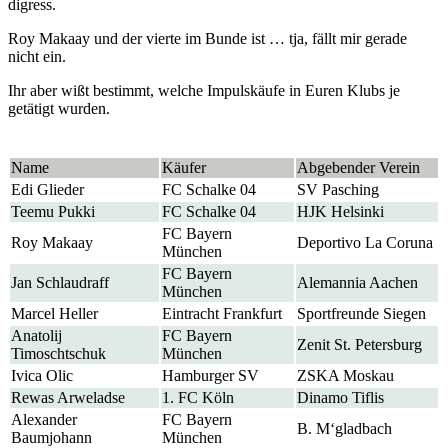
digress.
Roy Makaay und der vierte im Bunde ist … tja, fällt mir gerade
nicht ein.
Ihr aber wißt bestimmt, welche Impulskäufe in Euren Klubs je
getätigt wurden.
Name
Käufer
Abgebender Verein
Edi Glieder
FC Schalke 04
SV Pasching
Teemu Pukki
FC Schalke 04
HJK Helsinki
FC Bayern
Roy Makaay
Deportivo La Coruna
München
FC Bayern
Jan Schlaudraff
Alemannia Aachen
München
Marcel Heller
Eintracht Frankfurt
Sportfreunde Siegen
Anatolij
FC Bayern
Zenit St. Petersburg
Timoschtschuk
München
Ivica Olic
Hamburger SV
ZSKA Moskau
Rewas Arweladse
1. FC Köln
Dinamo Tiflis
Alexander
FC Bayern
B. M‘gladbach
Baumjohann
München