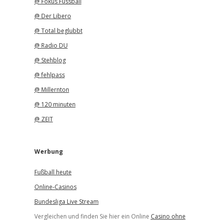
@ Fokus Fussball
@ Der Libero
@ Total beglubbt
@ Radio DU
@ Stehblog
@ fehlpass
@ Millernton
@ 120 minuten
@ ZEIT
Werbung
Fußball heute
Online-Casinos
Bundesliga Live Stream
Vergleichen und finden Sie hier ein Online
Casino ohne