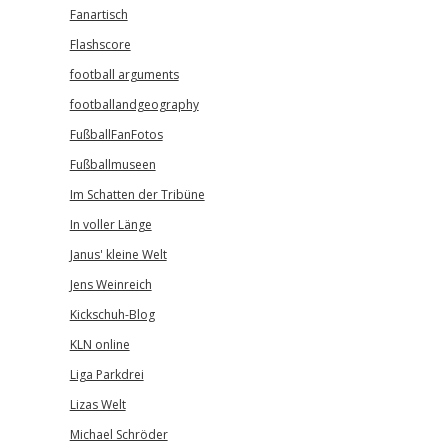
Fanartisch
Flashscore
football arguments
footballandgeography
FußballFanFotos
Fußballmuseen
Im Schatten der Tribüne
In voller Länge
Janus' kleine Welt
Jens Weinreich
Kickschuh-Blog
KLN online
Liga Parkdrei
Lizas Welt
Michael Schröder