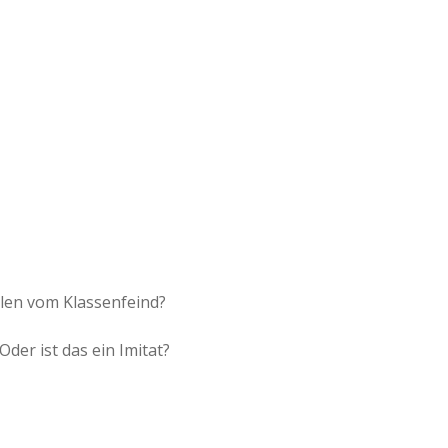
e
r
B
a
a
d
llen vom Klassenfeind?
e
Oder ist das ein Imitat?