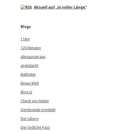
Aktuell auf „In voller Länge“
Blogs
11km
120 Minuten
allesausseraas
angedacht
Ballreiter
Beves Welt
Blog-G
Check von hinten
Dembowski ermittelt
Der Libero
Der tödliche Pass