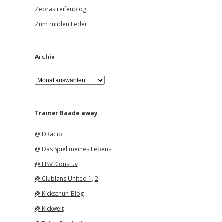
Zebrastreifenblog
Zum runden Leder
Archiv
A
r
c
h
i
Trainer Baade away
v
@ DRadio
@ Das Spiel meines Lebens
@ HSV Klönstuv
@ Clubfans United 1
,
2
@ Kickschuh-Blog
@ Kickwelt