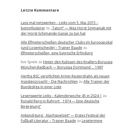
Letzte Kommentare
Lass mal netzwerken – Links vom 5. Mai 2015 –
betonflüsterer
zu
„Tatort“ — Was Horst Szymaniak mit
der Horst-Schimanski-Gasse zu tun hat
Alle Elfmeterschießen deutscher Clubs im Europapokal
(und Losentscheide) – Trainer Baade
zu
Elfmeterschießen, eine bayrische Erfindung
live Spiele
zu
Hinter den Kulissen des Knallers Borussia
Mönchengladbach — Borussia Dortmund … 1997
Hertha BSC verpflichtet Armin Reutershahn als neuen
Assistenzcoach! – Die Nachrichten
zu
Alle Trainer der
Bundesliga in einer Liste
Lesenswerte Links – Kalenderwoche 45 in 2024 |
zu
Ronald Reng in Ruhrort: „1974 — Eine deutsche
Begegnung“
Ankündigung: „Nachspielzeit“ — Erstes Festival der
Fußball-Literatur – Trainer Baade
zu
Lesetermine