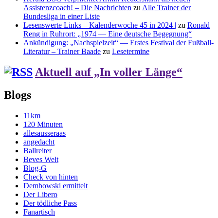
Assistenzcoach! – Die Nachrichten
zu
Alle Trainer der
Bundesliga in einer Liste
Lesenswerte Links – Kalenderwoche 45 in 2024 |
zu
Ronald
Reng in Ruhrort: „1974 — Eine deutsche Begegnung“
Ankündigung: „Nachspielzeit“ — Erstes Festival der Fußball-
Literatur – Trainer Baade
zu
Lesetermine
Aktuell auf „In voller Länge“
Blogs
11km
120 Minuten
allesausseraas
angedacht
Ballreiter
Beves Welt
Blog-G
Check von hinten
Dembowski ermittelt
Der Libero
Der tödliche Pass
Fanartisch