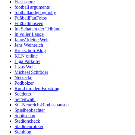
Flashscore
football arguments
footballandgeography
FußballFanFotos
Fußballmuseen
Im Schatten der Tribüne
In voller Länge
Janus' kleine Welt
Jens Weinreich
Kickschuh-Blog
KLN online
Liga Parkdrei
Lizas Welt
Michael Schröder
Netzecke
Podbolzer
Rund um den Brustring
Scudetto
Seitenwahl
SG Neureich-Bimbeshausen
Spielbeobachter
Spottschau
Stadioncheck
Stadtneurotiker
Stehblog