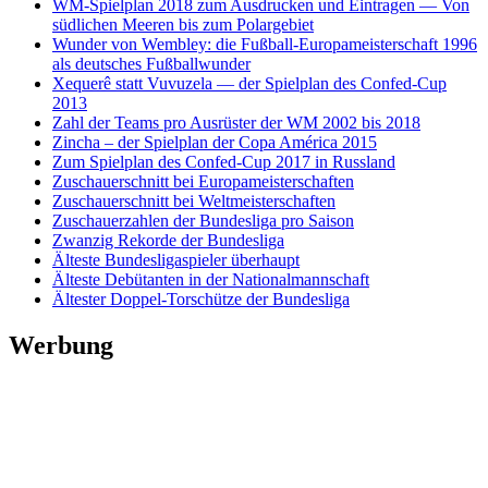
WM-Spielplan 2018 zum Ausdrucken und Eintragen — Von
südlichen Meeren bis zum Polargebiet
Wunder von Wembley: die Fußball-Europameisterschaft 1996
als deutsches Fußballwunder
Xequerê statt Vuvuzela — der Spielplan des Confed-Cup
2013
Zahl der Teams pro Ausrüster der WM 2002 bis 2018
Zincha – der Spielplan der Copa América 2015
Zum Spielplan des Confed-Cup 2017 in Russland
Zuschauerschnitt bei Europameisterschaften
Zuschauerschnitt bei Weltmeisterschaften
Zuschauerzahlen der Bundesliga pro Saison
Zwanzig Rekorde der Bundesliga
Älteste Bundesligaspieler überhaupt
Älteste Debütanten in der Nationalmannschaft
Ältester Doppel-Torschütze der Bundesliga
Werbung