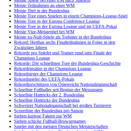
Meiste Spiele bei einer EM nach Spielern
Meiste Teilnahmen an einer WM
Meiste Titel in der Bundesliga
Meiste Tore eines Spielers in einem Champions-League-Spiel
Meiste Tore in der Europa Conference League
Meiste Tore in der Europa League und im UEFA-Pokal
Meiste Vize-Meistertitel bei WM
Meiste zu-Null-Spiele als Torhüter in der Bundesliga
Rekord: Herthas sechs Finalteilnahmen in Folge in den
Zwanziger Jahren
Rekorde pro Spieler und Trainer rund ums Finale der
Champions League
Rekorde: Die schnellsten Tore der Bundesliga-Geschichte
Rekordeinsätze in der Champions League
Rekordsieger der Champions League
Rekordspieler des UEFA-Pokals
Rekordtorschützen von Österreichs Nationalmannschaft
Schnellste Fußballer seit Beginn der Messungen
Schnellste Hattricks der 2. Bundesliga
Schnellste Hattricks der Bundesliga
Schweizer Nationalmannschaft bei großen Turnieren
Scorerliste der Bundesliga pro Saison
Sieben kuriose Fakten zur WM
Sieben schicke Fußball-Browsergames
Spieler mit den meisten Deutschen Meisterschaften