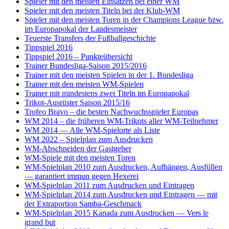
Spieler mit den meisten Einsätzen bei einer WM
Spieler mit den meisten Titeln bei der Klub-WM
Spieler mit den meisten Toren in der Champions League bzw.
im Europapokal der Landesmeister
Teuerste Transfers der Fußballgeschichte
Tippspiel 2016
Tippspiel 2016 – Punkteübersicht
Trainer Bundesliga-Saison 2015/2016
Trainer mit den meisten Spielen in der 1. Bundesliga
Trainer mit den meisten WM-Spielen
Trainer mit mindestens zwei Titeln im Europapokal
Trikot-Ausrüster Saison 2015/16
Trofeo Bravo – die besten Nachwuchsspieler Europas
WM 2014 – die früheren WM-Trikots aller WM-Teilnehmer
WM 2014 — Alle WM-Spielorte als Liste
WM 2022 – Spielplan zum Ausdrucken
WM-Abschneiden der Gastgeber
WM-Spiele mit den meisten Toren
WM-Spielplan 2010 zum Ausdrucken, Aufhängen, Ausfüllen
— garantiert immun gegen Hexerei
WM-Spielplan 2011 zum Ausdrucken und Eintragen
WM-Spielplan 2014 zum Ausdrucken und Eintragen — mit
der Extraportion Samba-Geschmack
WM-Spielplan 2015 Kanada zum Ausdrucken — Vers le
grand but