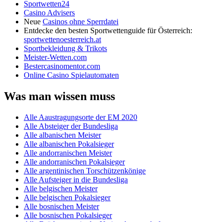
Sportwetten24
Casino Advisers
Neue
Casinos ohne Sperrdatei
Entdecke den besten Sportwettenguide für Österreich:
sportwettenoesterreich.at
Sportbekleidung & Trikots
Meister-Wetten.com
Bestercasinomentor.com
Online Casino Spielautomaten
Was man wissen muss
Alle Aaustragungsorte der EM 2020
Alle Absteiger der Bundesliga
Alle albanischen Meister
Alle albanischen Pokalsieger
Alle andorranischen Meister
Alle andorranischen Pokalsieger
Alle argentinischen Torschützenkönige
Alle Aufsteiger in die Bundesliga
Alle belgischen Meister
Alle belgischen Pokalsieger
Alle bosnischen Meister
Alle bosnischen Pokalsieger