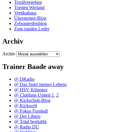
Textilvergehen
Torsten Wieland
Vertikalpass
Übersteiger-Blog
Zebrastreifenblog
Zum runden Leder
Archiv
Archiv
Trainer Baade away
@ DRadio
@ Das Spiel meines Lebens
@ HSV Klönstuv
@ Clubfans United 1
,
2
@ Kickschuh-Blog
@ Kickwelt
@ Fokus Fussball
@ Der Libero
@ Total beglubbt
@ Radio DU