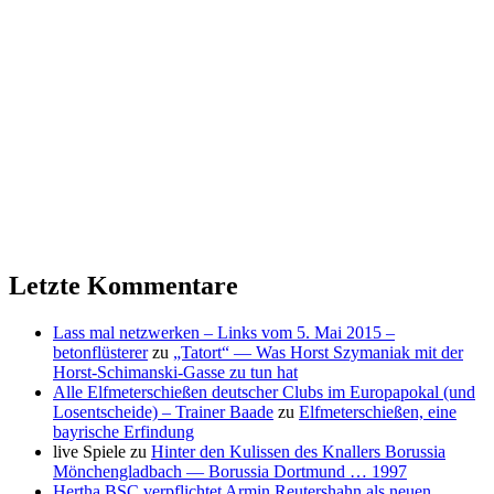
Letzte Kommentare
Lass mal netzwerken – Links vom 5. Mai 2015 –
betonflüsterer
zu
„Tatort“ — Was Horst Szymaniak mit der
Horst-Schimanski-Gasse zu tun hat
Alle Elfmeterschießen deutscher Clubs im Europapokal (und
Losentscheide) – Trainer Baade
zu
Elfmeterschießen, eine
bayrische Erfindung
live Spiele
zu
Hinter den Kulissen des Knallers Borussia
Mönchengladbach — Borussia Dortmund … 1997
Hertha BSC verpflichtet Armin Reutershahn als neuen