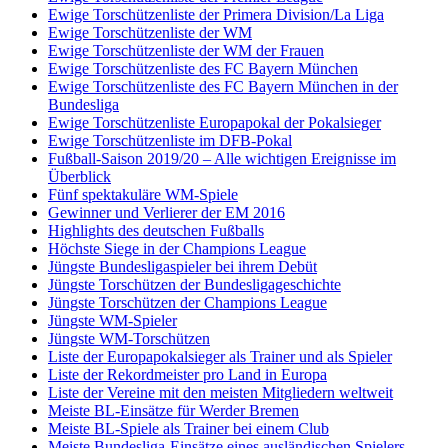
Ewige Torschützenliste der Primera Division/La Liga
Ewige Torschützenliste der WM
Ewige Torschützenliste der WM der Frauen
Ewige Torschützenliste des FC Bayern München
Ewige Torschützenliste des FC Bayern München in der
Bundesliga
Ewige Torschützenliste Europapokal der Pokalsieger
Ewige Torschützenliste im DFB-Pokal
Fußball-Saison 2019/20 – Alle wichtigen Ereignisse im
Überblick
Fünf spektakuläre WM-Spiele
Gewinner und Verlierer der EM 2016
Highlights des deutschen Fußballs
Höchste Siege in der Champions League
Jüngste Bundesligaspieler bei ihrem Debüt
Jüngste Torschützen der Bundesligageschichte
Jüngste Torschützen der Champions League
Jüngste WM-Spieler
Jüngste WM-Torschützen
Liste der Europapokalsieger als Trainer und als Spieler
Liste der Rekordmeister pro Land in Europa
Liste der Vereine mit den meisten Mitgliedern weltweit
Meiste BL-Einsätze für Werder Bremen
Meiste BL-Spiele als Trainer bei einem Club
Meiste Bundesliga-Einsätze eines ausländischen Spielers