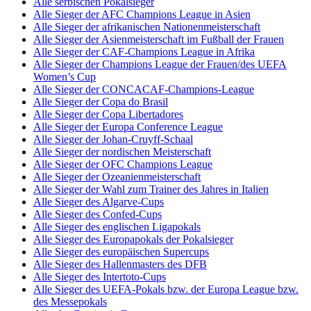
Alle serbischen Pokalsieger
Alle Sieger der AFC Champions League in Asien
Alle Sieger der afrikanischen Nationenmeisterschaft
Alle Sieger der Asienmeisterschaft im Fußball der Frauen
Alle Sieger der CAF-Champions League in Afrika
Alle Sieger der Champions League der Frauen/des UEFA
Women’s Cup
Alle Sieger der CONCACAF-Champions-League
Alle Sieger der Copa do Brasil
Alle Sieger der Copa Libertadores
Alle Sieger der Europa Conference League
Alle Sieger der Johan-Cruyff-Schaal
Alle Sieger der nordischen Meisterschaft
Alle Sieger der OFC Champions League
Alle Sieger der Ozeanienmeisterschaft
Alle Sieger der Wahl zum Trainer des Jahres in Italien
Alle Sieger des Algarve-Cups
Alle Sieger des Confed-Cups
Alle Sieger des englischen Ligapokals
Alle Sieger des Europapokals der Pokalsieger
Alle Sieger des europäischen Supercups
Alle Sieger des Hallenmasters des DFB
Alle Sieger des Intertoto-Cups
Alle Sieger des UEFA-Pokals bzw. der Europa League bzw.
des Messepokals