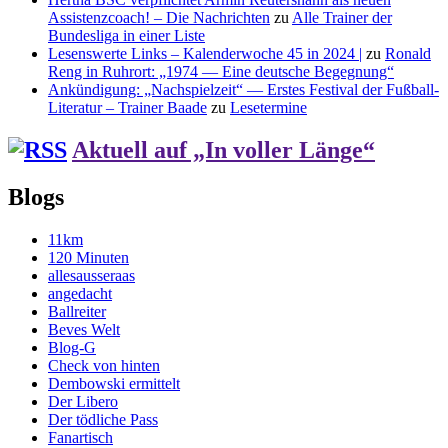
Assistenzcoach! – Die Nachrichten
zu
Alle Trainer der
Bundesliga in einer Liste
Lesenswerte Links – Kalenderwoche 45 in 2024 |
zu
Ronald
Reng in Ruhrort: „1974 — Eine deutsche Begegnung“
Ankündigung: „Nachspielzeit“ — Erstes Festival der Fußball-
Literatur – Trainer Baade
zu
Lesetermine
Aktuell auf „In voller Länge“
Blogs
11km
120 Minuten
allesausseraas
angedacht
Ballreiter
Beves Welt
Blog-G
Check von hinten
Dembowski ermittelt
Der Libero
Der tödliche Pass
Fanartisch