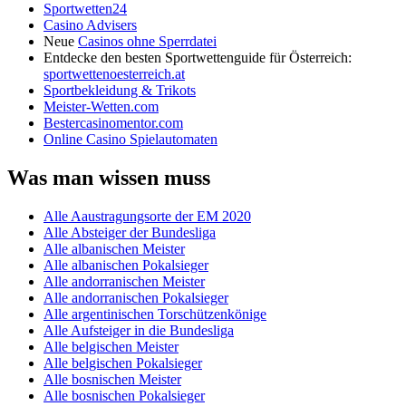
Sportwetten24
Casino Advisers
Neue
Casinos ohne Sperrdatei
Entdecke den besten Sportwettenguide für Österreich:
sportwettenoesterreich.at
Sportbekleidung & Trikots
Meister-Wetten.com
Bestercasinomentor.com
Online Casino Spielautomaten
Was man wissen muss
Alle Aaustragungsorte der EM 2020
Alle Absteiger der Bundesliga
Alle albanischen Meister
Alle albanischen Pokalsieger
Alle andorranischen Meister
Alle andorranischen Pokalsieger
Alle argentinischen Torschützenkönige
Alle Aufsteiger in die Bundesliga
Alle belgischen Meister
Alle belgischen Pokalsieger
Alle bosnischen Meister
Alle bosnischen Pokalsieger