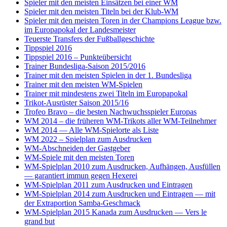
Spieler mit den meisten Einsätzen bei einer WM
Spieler mit den meisten Titeln bei der Klub-WM
Spieler mit den meisten Toren in der Champions League bzw.
im Europapokal der Landesmeister
Teuerste Transfers der Fußballgeschichte
Tippspiel 2016
Tippspiel 2016 – Punkteübersicht
Trainer Bundesliga-Saison 2015/2016
Trainer mit den meisten Spielen in der 1. Bundesliga
Trainer mit den meisten WM-Spielen
Trainer mit mindestens zwei Titeln im Europapokal
Trikot-Ausrüster Saison 2015/16
Trofeo Bravo – die besten Nachwuchsspieler Europas
WM 2014 – die früheren WM-Trikots aller WM-Teilnehmer
WM 2014 — Alle WM-Spielorte als Liste
WM 2022 – Spielplan zum Ausdrucken
WM-Abschneiden der Gastgeber
WM-Spiele mit den meisten Toren
WM-Spielplan 2010 zum Ausdrucken, Aufhängen, Ausfüllen
— garantiert immun gegen Hexerei
WM-Spielplan 2011 zum Ausdrucken und Eintragen
WM-Spielplan 2014 zum Ausdrucken und Eintragen — mit
der Extraportion Samba-Geschmack
WM-Spielplan 2015 Kanada zum Ausdrucken — Vers le
grand but