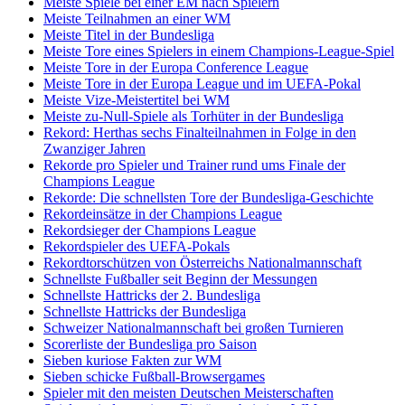
Meiste Spiele bei einer EM nach Spielern
Meiste Teilnahmen an einer WM
Meiste Titel in der Bundesliga
Meiste Tore eines Spielers in einem Champions-League-Spiel
Meiste Tore in der Europa Conference League
Meiste Tore in der Europa League und im UEFA-Pokal
Meiste Vize-Meistertitel bei WM
Meiste zu-Null-Spiele als Torhüter in der Bundesliga
Rekord: Herthas sechs Finalteilnahmen in Folge in den
Zwanziger Jahren
Rekorde pro Spieler und Trainer rund ums Finale der
Champions League
Rekorde: Die schnellsten Tore der Bundesliga-Geschichte
Rekordeinsätze in der Champions League
Rekordsieger der Champions League
Rekordspieler des UEFA-Pokals
Rekordtorschützen von Österreichs Nationalmannschaft
Schnellste Fußballer seit Beginn der Messungen
Schnellste Hattricks der 2. Bundesliga
Schnellste Hattricks der Bundesliga
Schweizer Nationalmannschaft bei großen Turnieren
Scorerliste der Bundesliga pro Saison
Sieben kuriose Fakten zur WM
Sieben schicke Fußball-Browsergames
Spieler mit den meisten Deutschen Meisterschaften