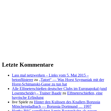
Letzte Kommentare
Lass mal netzwerken – Links vom 5. Mai 2015 –
betonflüsterer
zu
„Tatort“ — Was Horst Szymaniak mit der
Horst-Schimanski-Gasse zu tun hat
Alle Elfmeterschießen deutscher Clubs im Europapokal (und
Losentscheide) – Trainer Baade
zu
Elfmeterschießen, eine
bayrische Erfindung
live Spiele
zu
Hinter den Kulissen des Knallers Borussia
Mönchengladbach — Borussia Dortmund … 1997
Hertha BSC verpflichtet Armin Reutershahn als neuen