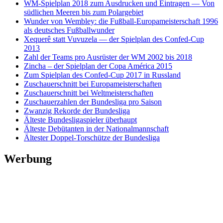
WM-Spielplan 2018 zum Ausdrucken und Eintragen — Von
südlichen Meeren bis zum Polargebiet
Wunder von Wembley: die Fußball-Europameisterschaft 1996
als deutsches Fußballwunder
Xequerê statt Vuvuzela — der Spielplan des Confed-Cup
2013
Zahl der Teams pro Ausrüster der WM 2002 bis 2018
Zincha – der Spielplan der Copa América 2015
Zum Spielplan des Confed-Cup 2017 in Russland
Zuschauerschnitt bei Europameisterschaften
Zuschauerschnitt bei Weltmeisterschaften
Zuschauerzahlen der Bundesliga pro Saison
Zwanzig Rekorde der Bundesliga
Älteste Bundesligaspieler überhaupt
Älteste Debütanten in der Nationalmannschaft
Ältester Doppel-Torschütze der Bundesliga
Werbung