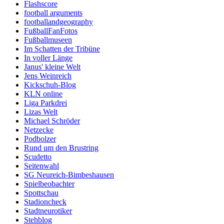
Flashscore
football arguments
footballandgeography
FußballFanFotos
Fußballmuseen
Im Schatten der Tribüne
In voller Länge
Janus' kleine Welt
Jens Weinreich
Kickschuh-Blog
KLN online
Liga Parkdrei
Lizas Welt
Michael Schröder
Netzecke
Podbolzer
Rund um den Brustring
Scudetto
Seitenwahl
SG Neureich-Bimbeshausen
Spielbeobachter
Spottschau
Stadioncheck
Stadtneurotiker
Stehblog