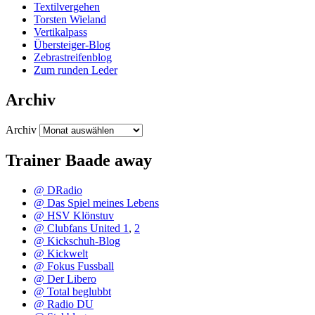
Textilvergehen
Torsten Wieland
Vertikalpass
Übersteiger-Blog
Zebrastreifenblog
Zum runden Leder
Archiv
Archiv
Trainer Baade away
@ DRadio
@ Das Spiel meines Lebens
@ HSV Klönstuv
@ Clubfans United 1
,
2
@ Kickschuh-Blog
@ Kickwelt
@ Fokus Fussball
@ Der Libero
@ Total beglubbt
@ Radio DU