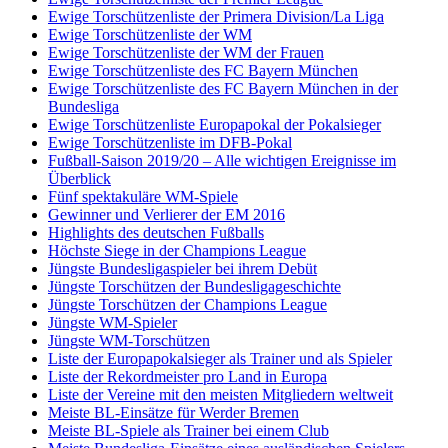
Ewige Torschützenliste der Primera Division/La Liga
Ewige Torschützenliste der WM
Ewige Torschützenliste der WM der Frauen
Ewige Torschützenliste des FC Bayern München
Ewige Torschützenliste des FC Bayern München in der
Bundesliga
Ewige Torschützenliste Europapokal der Pokalsieger
Ewige Torschützenliste im DFB-Pokal
Fußball-Saison 2019/20 – Alle wichtigen Ereignisse im
Überblick
Fünf spektakuläre WM-Spiele
Gewinner und Verlierer der EM 2016
Highlights des deutschen Fußballs
Höchste Siege in der Champions League
Jüngste Bundesligaspieler bei ihrem Debüt
Jüngste Torschützen der Bundesligageschichte
Jüngste Torschützen der Champions League
Jüngste WM-Spieler
Jüngste WM-Torschützen
Liste der Europapokalsieger als Trainer und als Spieler
Liste der Rekordmeister pro Land in Europa
Liste der Vereine mit den meisten Mitgliedern weltweit
Meiste BL-Einsätze für Werder Bremen
Meiste BL-Spiele als Trainer bei einem Club