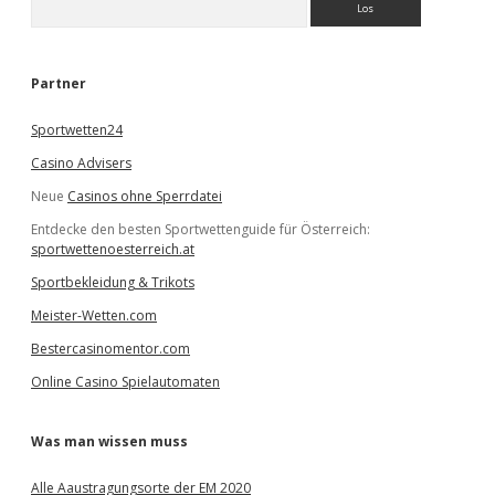
u
c
h
e
Partner
n
Sportwetten24
Casino Advisers
Neue
Casinos ohne Sperrdatei
Entdecke den besten Sportwettenguide für Österreich:
sportwettenoesterreich.at
Sportbekleidung & Trikots
Meister-Wetten.com
Bestercasinomentor.com
Online Casino Spielautomaten
Was man wissen muss
Alle Aaustragungsorte der EM 2020