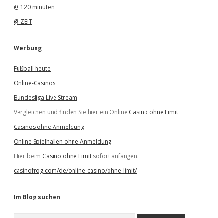
@ 120 minuten
@ ZEIT
Werbung
Fußball heute
Online-Casinos
Bundesliga Live Stream
Vergleichen und finden Sie hier ein Online
Casino ohne Limit
Casinos ohne Anmeldung
Online Spielhallen ohne Anmeldung
Hier beim
Casino ohne Limit
sofort anfangen.
casinofrog.com/de/online-casino/ohne-limit/
Im Blog suchen
S