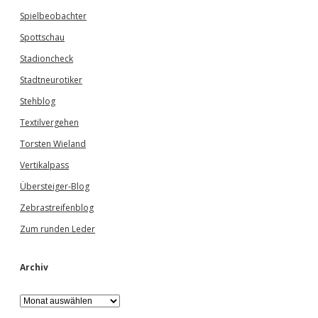
Spielbeobachter
Spottschau
Stadioncheck
Stadtneurotiker
Stehblog
Textilvergehen
Torsten Wieland
Vertikalpass
Übersteiger-Blog
Zebrastreifenblog
Zum runden Leder
Archiv
A
r