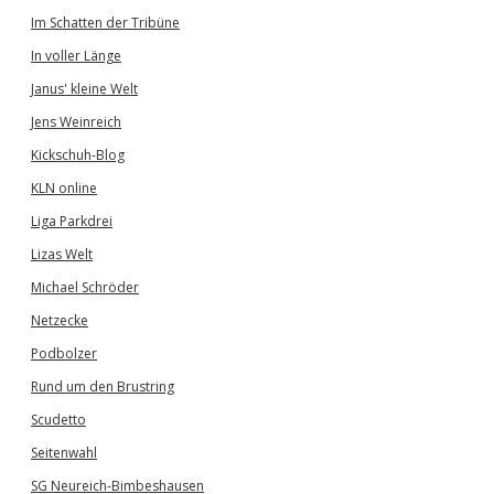
Im Schatten der Tribüne
In voller Länge
Janus' kleine Welt
Jens Weinreich
Kickschuh-Blog
KLN online
Liga Parkdrei
Lizas Welt
Michael Schröder
Netzecke
Podbolzer
Rund um den Brustring
Scudetto
Seitenwahl
SG Neureich-Bimbeshausen