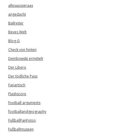
allesausseraas
angedacht
Ballreiter
Beves Welt
Blog-G
Check von hinten
Dembowski ermittelt
Der Libero
Der tödliche Pass
Fanartisch
Flashscore
football arguments
footballandgeography
FußballFanFotos
Fußballmuseen