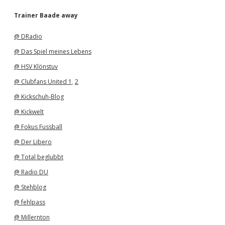
c
h
Trainer Baade away
i
v
@ DRadio
@ Das Spiel meines Lebens
@ HSV Klönstuv
@ Clubfans United 1
,
2
@ Kickschuh-Blog
@ Kickwelt
@ Fokus Fussball
@ Der Libero
@ Total beglubbt
@ Radio DU
@ Stehblog
@ fehlpass
@ Millernton