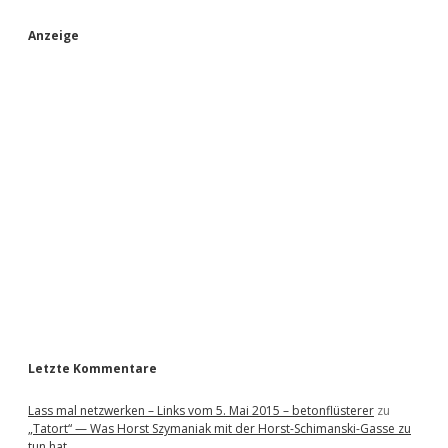
S
Anzeige
i
d
e
b
a
r
Letzte Kommentare
Lass mal netzwerken – Links vom 5. Mai 2015 – betonflüsterer
zu
„Tatort“ — Was Horst Szymaniak mit der Horst-Schimanski-Gasse zu
tun hat