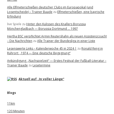
Alle Elfmeterschießen deutscher Clubs im Europapokal (und
Losentscheide) – Trainer Baade
zu
Elfmeterschießen, eine bayrische
Erfindung
live Spiele
zu
Hinter den Kulissen des Knallers Borussia
Mönchengladbach — Borussia Dortmund … 1997
Hertha BSC verpflichtet Armin Reutershahn als neuen Assistenzcoach!
– Die Nachrichten
zu
Alle Trainer der Bundesliga in einer Liste
Lesenswerte Links – Kalenderwoche 45 in 2024 |
zu
Ronald Reng in
Ruhrort: „1974 — Eine deutsche Begegnung“
Ankündigung: „Nachspielzeit“ — Erstes Festival der Fußball-Literatur –
Trainer Baade
zu
Lesetermine
Aktuell auf „In voller Länge“
Blogs
11km
120 Minuten