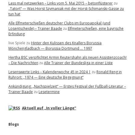
Lass mal netzwerken – Links vom 5. Mai 2015 – betonflüsterer
zu
„Tatort“ — Was Horst Szymaniak mit der Horst-Schimanski-Gasse zu
tun hat
Alle Elfmeterschießen deutscher Clubs im Europapokal (und
Losentscheide) – Trainer Baade
zu
Elfmeterschießen, eine bayrische
Erfindung
live Spiele
zu
Hinter den Kulissen des Knallers Borussia
Mönchengladbach — Borussia Dortmund … 1997
Hertha BSC verpflichtet Armin Reutershahn als neuen Assistenzcoach!
– Die Nachrichten
zu
Alle Trainer der Bundesliga in einer Liste
Lesenswerte Links – Kalenderwoche 45 in 2024 |
zu
Ronald Reng in
Ruhrort: „1974 — Eine deutsche Begegnung“
Ankündigung: „Nachspielzeit“ — Erstes Festival der Fußball-Literatur –
Trainer Baade
zu
Lesetermine
Aktuell auf „In voller Länge“
Blogs