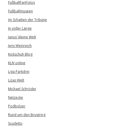
FußballFanFotos
Fußballmuseen
Im Schatten der Tribüne
In voller Länge
Janus' kleine Welt
Jens Weinreich
Kickschuh-Blog
KLN online
Liga Parkdrei
Lizas Welt
Michael Schröder
Netzecke
Podbolzer
Rund um den Brustring
Scudetto