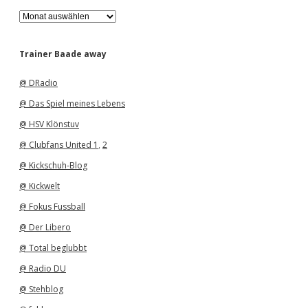
A
r
c
h
Trainer Baade away
i
v
@ DRadio
@ Das Spiel meines Lebens
@ HSV Klönstuv
@ Clubfans United 1
,
2
@ Kickschuh-Blog
@ Kickwelt
@ Fokus Fussball
@ Der Libero
@ Total beglubbt
@ Radio DU
@ Stehblog