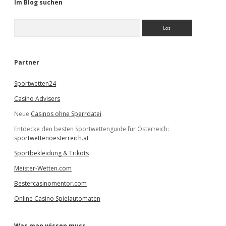
Im Blog suchen
S
u
c
h
e
Partner
n
Sportwetten24
Casino Advisers
Neue
Casinos ohne Sperrdatei
Entdecke den besten Sportwettenguide für Österreich:
sportwettenoesterreich.at
Sportbekleidung & Trikots
Meister-Wetten.com
Bestercasinomentor.com
Online Casino Spielautomaten
Was man wissen muss