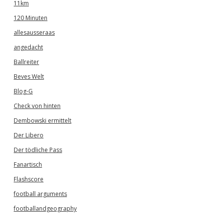
11km
120 Minuten
allesausseraas
angedacht
Ballreiter
Beves Welt
Blog-G
Check von hinten
Dembowski ermittelt
Der Libero
Der tödliche Pass
Fanartisch
Flashscore
football arguments
footballandgeography