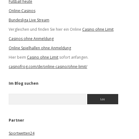
Fußball heute
Online-Casinos
Bundesliga Live Stream
Vergleichen und finden Sie hier ein Online
Casino ohne Limit
Casinos ohne Anmeldung
Online Spielhallen ohne Anmeldung
Hier beim
Casino ohne Limit
sofort anfangen.
casinofrog.com/de/online-casino/ohne-limit/
Im Blog suchen
S
u
c
h
e
Partner
n
Sportwetten24