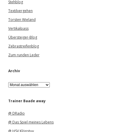
Stehblog
Textilvergehen
Torsten Wieland
Vertikalpass
Übersteiger-Blog
Zebrastreifenblog
Zum runden Leder
Archiv
A
r
c
h
Trainer Baade away
i
v
@ DRadio
@ Das Spiel meines Lebens
@ HSV Klönstuv