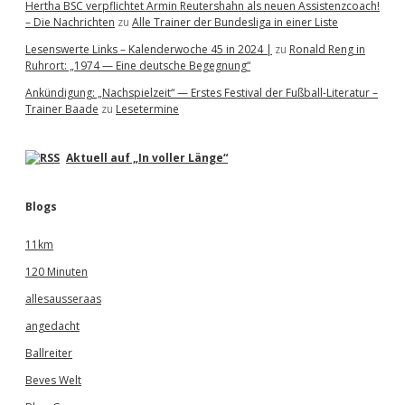
Hertha BSC verpflichtet Armin Reutershahn als neuen Assistenzcoach!
– Die Nachrichten
zu
Alle Trainer der Bundesliga in einer Liste
Lesenswerte Links – Kalenderwoche 45 in 2024 |
zu
Ronald Reng in
Ruhrort: „1974 — Eine deutsche Begegnung“
Ankündigung: „Nachspielzeit“ — Erstes Festival der Fußball-Literatur –
Trainer Baade
zu
Lesetermine
Aktuell auf „In voller Länge“
Blogs
11km
120 Minuten
allesausseraas
angedacht
Ballreiter
Beves Welt