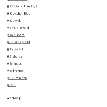
@ Clubfans United 1
,
2
@ Kickschuh-Blog
@ Kickwelt
@ Fokus Fussball
@ Der Libero
@ Total beglubbt
@ Radio DU
@ Stehblog
@ fehlpass
@ Millernton
@ 120 minuten
@ ZEIT
Werbung