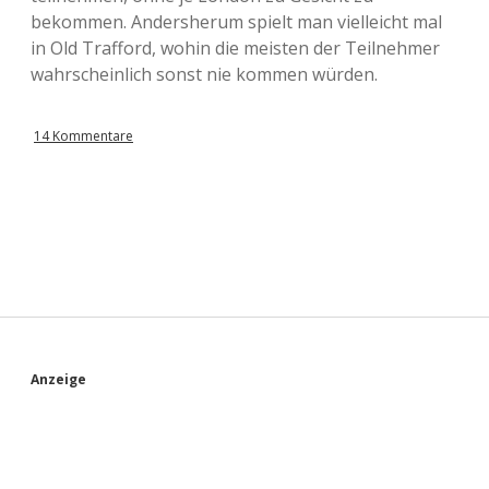
bekommen. Andersherum spielt man vielleicht mal
in Old Trafford, wohin die meisten der Teilnehmer
wahrscheinlich sonst nie kommen würden.
14 Kommentare
S
Anzeige
i