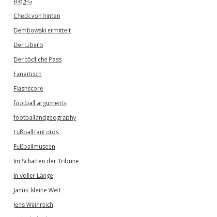
Blog-G
Check von hinten
Dembowski ermittelt
Der Libero
Der tödliche Pass
Fanartisch
Flashscore
football arguments
footballandgeography
FußballFanFotos
Fußballmuseen
Im Schatten der Tribüne
In voller Länge
Janus' kleine Welt
Jens Weinreich