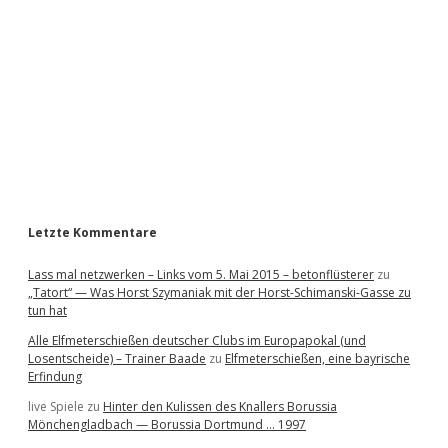
d
e
b
a
r
Letzte Kommentare
Lass mal netzwerken – Links vom 5. Mai 2015 – betonflüsterer
zu
„Tatort“ — Was Horst Szymaniak mit der Horst-Schimanski-Gasse zu
tun hat
Alle Elfmeterschießen deutscher Clubs im Europapokal (und
Losentscheide) – Trainer Baade
zu
Elfmeterschießen, eine bayrische
Erfindung
live Spiele
zu
Hinter den Kulissen des Knallers Borussia
Mönchengladbach — Borussia Dortmund … 1997