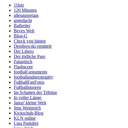
11km
120 Minuten
allesausseraas
angedacht
Ballreiter
Beves Welt
Blog-G
Check von hinten
Dembowski ermittelt
Der Libero
Der tödliche Pass
Fanartisch
Flashscore
football arguments
footballandgeography
FußballFanFotos
Fußballmuseen
Im Schatten der Tribüne
In voller Länge
Janus' kleine Welt
Jens Weinreich
Kickschuh-Blog
KLN online
Liga Parkdrei