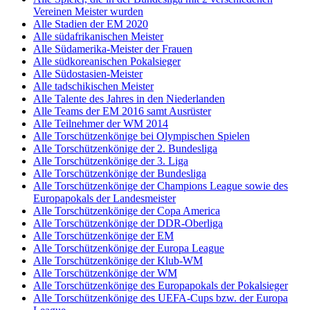
Vereinen Meister wurden
Alle Stadien der EM 2020
Alle südafrikanischen Meister
Alle Südamerika-Meister der Frauen
Alle südkoreanischen Pokalsieger
Alle Südostasien-Meister
Alle tadschikischen Meister
Alle Talente des Jahres in den Niederlanden
Alle Teams der EM 2016 samt Ausrüster
Alle Teilnehmer der WM 2014
Alle Torschützenkönige bei Olympischen Spielen
Alle Torschützenkönige der 2. Bundesliga
Alle Torschützenkönige der 3. Liga
Alle Torschützenkönige der Bundesliga
Alle Torschützenkönige der Champions League sowie des
Europapokals der Landesmeister
Alle Torschützenkönige der Copa America
Alle Torschützenkönige der DDR-Oberliga
Alle Torschützenkönige der EM
Alle Torschützenkönige der Europa League
Alle Torschützenkönige der Klub-WM
Alle Torschützenkönige der WM
Alle Torschützenkönige des Europapokals der Pokalsieger
Alle Torschützenkönige des UEFA-Cups bzw. der Europa