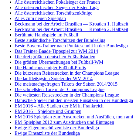
Alle österreichischen Pokalsieger der Frauen
Alle österreichischen Sieger der Ersten Liga
Alle österreichischen Torschützenkönige
Alles zum neuen Spielplan
Beckmann bei der Arbeit: Brasilien — Kroatien 1. Halbzeit
Beckmann bei der Arbeit: Brasilien — Kroatien 2. Halbzeit
Berühmte Handspiele im Fußball
Beste ausländische Torschützen der Bundesliga
Beste Bayern-Trainer nach Punkteschnitt in der Bundesliga
Das Trainer-Baade-Tippspiel zur WM 2014
Die drei größten deutschen Fußballstadien
Die größten Überraschungen bei Fußball-WM
Die Handicaps einiger Fußball-Profis
Die kürzesten Reisestrecken in der Champions League
Die lauffleißigsten Spieler der WM 2014
Die meistnachgefragten Trikots der Saison 2014/2015
Die schnellsten Tore in der Champions League
Die weitesten Reisestrecken in der Champions League
Dänische Spieler mit den meisten Einsätzen in der Bundesliga
EM 2016 – Alle Stadien der EM in Frankreich
EM 2016 – Spielorte und Gruppen
EM 2016 Spielplan zum Ausdrucken und Ausfüllen, mon ami
EM-Spielplan 2012 zum Ausdrucken und Eintragen
Ewige Eigentorschützenliste der Bundesliga
Ewige Einsatzliste der Bundesliga