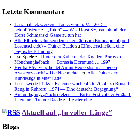
Letzte Kommentare
Lass mal netzwerken – Links vom 5. Mai 2015 –
betonflüsterer
zu
„Tatort“ — Was Horst Szymaniak mit der
Horst-Schimanski-Gasse zu tun hat
Alle Elfmeterschießen deutscher Clubs im Europapokal (und
Losentscheide) – Trainer Baade
zu
Elfmeterschießen, eine
bayrische Erfindung
live Spiele
zu
Hinter den Kulissen des Knallers Borussia
Mönchengladbach — Borussia Dortmund … 1997
Hertha BSC verpflichtet Armin Reutershahn als neuen
Assistenzcoach! – Die Nachrichten
zu
Alle Trainer der
Bundesliga in einer Liste
Lesenswerte Links – Kalenderwoche 45 in 2024 |
zu
Ronald
Reng in Ruhrort: „1974 — Eine deutsche Begegnung“
Ankündigung: „Nachspielzeit“ — Erstes Festival der Fußball-
Literatur – Trainer Baade
zu
Lesetermine
Aktuell auf „In voller Länge“
Blogs