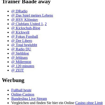
Trainer Baade away
@ DRadio
@ Das Spiel meines Lebens
@ HSV Klönstuv
@ Clubfans United 1
,
2
@ Kickschuh-Blog
@ Kickwelt
@ Fokus Fussball
@ Der Libero
@ Total beglubbt
@ Radio DU
@ Stehblog
@ fehlpass
@ Millernton
@ 120 minuten
@ ZEIT
Werbung
Fußball heute
Online-Casinos
Bundesliga Live Stream
Vergleichen und finden Sie hier ein Online
Casino ohne Limit