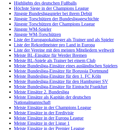
Highlights des deutschen Fußballs
Höchste Siege in der Champions League
Jüngste Bundesligaspieler bei ihrem Debüt
Jüngste Torschützen der Bundesligageschichte
Jüngste Torschützen der Champions League
Jüngste WM-Spieler
Jüngste WM-Torschützen
Liste der Europapokalsieger als Trainer und als Spieler
Liste der Rekordmeister pro Land in Europa
Liste der Vereine mit den meisten Mitgliedern weltweit
Meiste BL-Einsätze für Werder Bremen
Meiste BL-Spiele als Trainer bei einem Club
Meiste Bundesliga-Einsätze eines ausländischen Spielers
Meiste Bundesliga-Einsätze für Borussia Dortmund
Meiste Bundesliga-Einsätze für den 1. FC Köln
Meiste Bundesliga-Einsätze für den Hamburger SV
Meiste Bundesliga-Einsätze für Eintracht Frankfurt
Meiste Einsätze 2. Bundesliga
Meiste Einsätze als Kapitän der deutschen
Nationalmannschaft
Meiste Einsätze in der Champions League
Meiste Einsätze in der Eredivisie
Meiste Einsätze in der Europa League
Meiste Einsätze in der Ligue 1
Meiste Einsätze in der Premier League