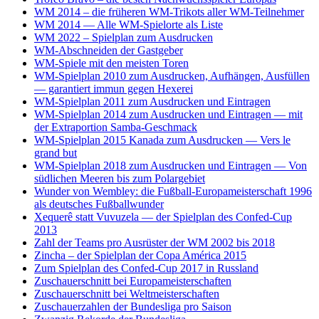
WM 2014 – die früheren WM-Trikots aller WM-Teilnehmer
WM 2014 — Alle WM-Spielorte als Liste
WM 2022 – Spielplan zum Ausdrucken
WM-Abschneiden der Gastgeber
WM-Spiele mit den meisten Toren
WM-Spielplan 2010 zum Ausdrucken, Aufhängen, Ausfüllen
— garantiert immun gegen Hexerei
WM-Spielplan 2011 zum Ausdrucken und Eintragen
WM-Spielplan 2014 zum Ausdrucken und Eintragen — mit
der Extraportion Samba-Geschmack
WM-Spielplan 2015 Kanada zum Ausdrucken — Vers le
grand but
WM-Spielplan 2018 zum Ausdrucken und Eintragen — Von
südlichen Meeren bis zum Polargebiet
Wunder von Wembley: die Fußball-Europameisterschaft 1996
als deutsches Fußballwunder
Xequerê statt Vuvuzela — der Spielplan des Confed-Cup
2013
Zahl der Teams pro Ausrüster der WM 2002 bis 2018
Zincha – der Spielplan der Copa América 2015
Zum Spielplan des Confed-Cup 2017 in Russland
Zuschauerschnitt bei Europameisterschaften
Zuschauerschnitt bei Weltmeisterschaften
Zuschauerzahlen der Bundesliga pro Saison