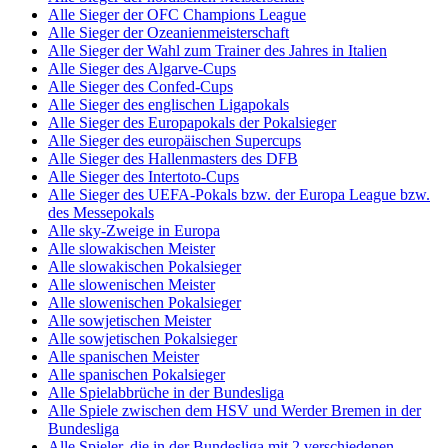
Alle Sieger der OFC Champions League
Alle Sieger der Ozeanienmeisterschaft
Alle Sieger der Wahl zum Trainer des Jahres in Italien
Alle Sieger des Algarve-Cups
Alle Sieger des Confed-Cups
Alle Sieger des englischen Ligapokals
Alle Sieger des Europapokals der Pokalsieger
Alle Sieger des europäischen Supercups
Alle Sieger des Hallenmasters des DFB
Alle Sieger des Intertoto-Cups
Alle Sieger des UEFA-Pokals bzw. der Europa League bzw.
des Messepokals
Alle sky-Zweige in Europa
Alle slowakischen Meister
Alle slowakischen Pokalsieger
Alle slowenischen Meister
Alle slowenischen Pokalsieger
Alle sowjetischen Meister
Alle sowjetischen Pokalsieger
Alle spanischen Meister
Alle spanischen Pokalsieger
Alle Spielabbrüche in der Bundesliga
Alle Spiele zwischen dem HSV und Werder Bremen in der
Bundesliga
Alle Spieler, die in der Bundesliga mit 2 verschiedenen