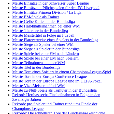
Meiste Einsätze in der Schweizer Super League
Meiste Einsätze in Pflichtspielen für den FC Liverpool
Meiste Einsätze Primera Division / La Liga
Meiste EM-Spiele als Trainer
Meiste Gelbe Karten in der Bundesliga
Meiste Halbfinalteilnahmen bei einer WM
Meiste Jokertore in der Bundesliga
Meiste Meistertitel in Folge im Fußball
Meiste Platzverweise eines Spielers in der Bundesliga
Meiste Siege als Spieler bei einer WM
Meiste Siege als Spieler in der Bundesliga
Meiste Spiele bei einer EM nach Ländern
Meiste Spiele bei einer EM nach Spielern
Meiste Teilnahmen an einer WM
Meiste Titel in der Bundesliga
Meiste Tore eines Spielers in einem Champions-League-Spiel
Meiste Tore in der Europa Conference League
Meiste Tore in der Europa League und im UEFA-Pokal
Meiste Vize-Meistertitel bei WM
Meiste zu-Null-Spiele als Torhüter in der Bundesliga
Rekord: Herthas sechs Finalteilnahmen in Folge in den
Zwanziger Jahren
Rekorde pro Spieler und Trainer rund ums Finale der
Champions League
Rekorde: Die schnellsten Tore der Bundesliga-Geschichte