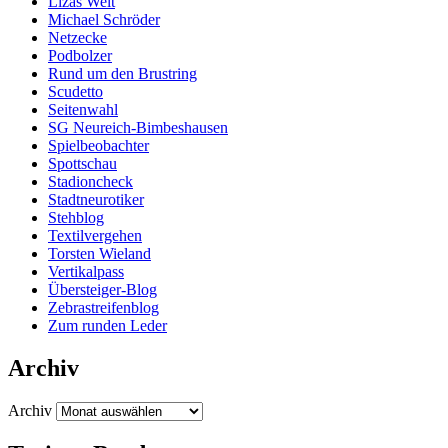
Lizas Welt
Michael Schröder
Netzecke
Podbolzer
Rund um den Brustring
Scudetto
Seitenwahl
SG Neureich-Bimbeshausen
Spielbeobachter
Spottschau
Stadioncheck
Stadtneurotiker
Stehblog
Textilvergehen
Torsten Wieland
Vertikalpass
Übersteiger-Blog
Zebrastreifenblog
Zum runden Leder
Archiv
Archiv