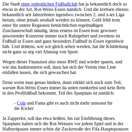
Die Stadt
ohne ordentlichen Fußballclub
hat ja bekanntlich doch so
etwas in der Art, Rot-Weiss Essen nämlich. Und die krebsen ebenso
bekanntlich seit Jahrzehnten irgendwo zwischen 2. und x-ter Liga
herum, ohne jemals sesshaft werden zu können. Geld fehlt trotz
einer für untere Regionen beträchtlichen regelmäßigen
Zuschauerschaft ständig, denn erstens ist Essen trotz gewisser
anwesender Konzerne immer noch Ruhrgebiet und zweitens ist
Fußball in Essen und ganz besonders
Fußball
in
Essen
irgendwie
bäh. Und drittens, wie wir gleich sehen werden, hat die Klubleitung
nicht ganz so arg viel Ahnung von Sport.
Wegen dieser Finanznot also muss RWE mal wieder sparen, und
wie das funktionieren soll, dazu hat sich der Verein eine Liste
einfallen lassen, die sich gewaschen hat.
Denn wenn man genau hinliest, dann erklärt sich auch zum Teil,
warum
Rot-Weiss Essen immer da unten rumkrebst und kein Bein
in den Profifußball bekommt. Teil des Sparplans ist nämlich:
-
Cola
und Fanta gibt es auch nicht mehr umsonst für
die Kicker
Ja Zapperlot, soll das etwa heißen, bis zur Einführung dieses
Sparplans haben sich die Rot-Weissen vor jedem Spiel und in der
Halbzeitpause immer schön die Zuckersoße des Fifa-Hauptsponsors