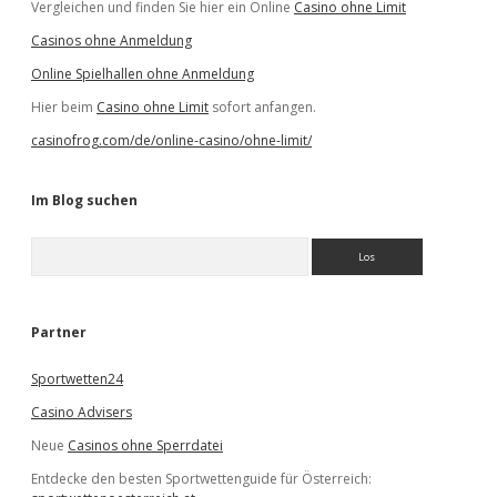
Vergleichen und finden Sie hier ein Online
Casino ohne Limit
Casinos ohne Anmeldung
Online Spielhallen ohne Anmeldung
Hier beim
Casino ohne Limit
sofort anfangen.
casinofrog.com/de/online-casino/ohne-limit/
Im Blog suchen
S
u
c
h
e
Partner
n
Sportwetten24
Casino Advisers
Neue
Casinos ohne Sperrdatei
Entdecke den besten Sportwettenguide für Österreich: