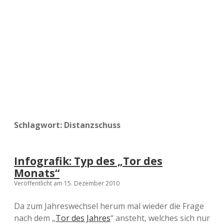
a
d
e
Schlagwort:
Distanzschuss
Infografik: Typ des „Tor des
Monats“
Veröffentlicht am 15. Dezember 2010
Da zum Jahreswechsel herum mal wieder die Frage
nach dem „
Tor des Jahres
“ ansteht, welches sich nur