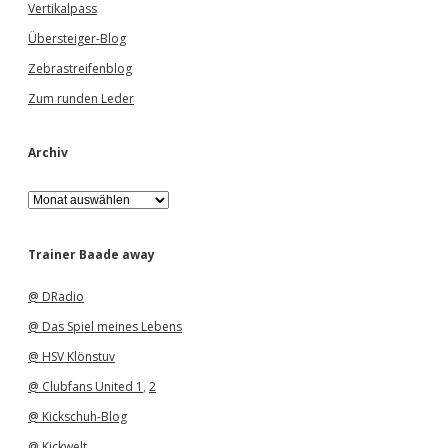
Vertikalpass
Übersteiger-Blog
Zebrastreifenblog
Zum runden Leder
Archiv
A
r
c
h
Trainer Baade away
i
v
@ DRadio
@ Das Spiel meines Lebens
@ HSV Klönstuv
@ Clubfans United 1
,
2
@ Kickschuh-Blog
@ Kickwelt