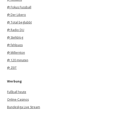
@ Fokus Fussball
@ Der Libero
@ Total beglubbt
@ Radio DU
@ Stehblog
@ fehlpass
@ Millernton
@ 120 minuten
@ ZEIT
Werbung
Fußball heute
Online-Casinos
Bundesliga Live Stream