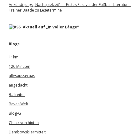
Ankündigung: „Nachspielzeit“ — Erstes Festival der Fußball-Literatur –
Trainer Baade
zu
Lesetermine
Aktuell auf „In voller Länge“
Blogs
11km
120 Minuten
allesausseraas
angedacht
Ballreiter
Beves Welt
Blog-G
Check von hinten
Dembowski ermittelt