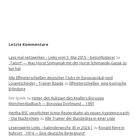
b
a
r
Letzte Kommentare
Lass mal netzwerken – Links vom 5. Mai 2015 – betonflüsterer
zu
„Tatort“ — Was Horst Szymaniak mit der Horst-Schimanski-Gasse zu
tun hat
Alle Elfmeterschießen deutscher Clubs im Europapokal (und
Losentscheide) – Trainer Baade
zu
Elfmeterschießen, eine bayrische
Erfindung
live Spiele
zu
Hinter den Kulissen des Knallers Borussia
Mönchengladbach — Borussia Dortmund … 1997
Hertha BSC verpflichtet Armin Reutershahn als neuen Assistenzcoach!
– Die Nachrichten
zu
Alle Trainer der Bundesliga in einer Liste
Lesenswerte Links – Kalenderwoche 45 in 2024 |
zu
Ronald Reng in
Ruhrort: „1974 — Eine deutsche Begegnung“