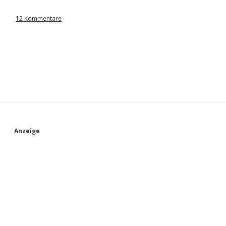
12 Kommentare
S
Anzeige
i
d
e