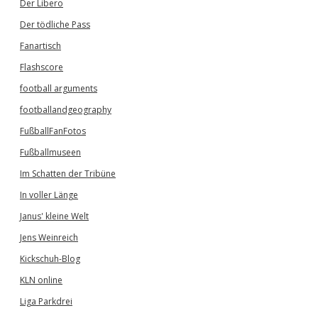
Der Libero
Der tödliche Pass
Fanartisch
Flashscore
football arguments
footballandgeography
FußballFanFotos
Fußballmuseen
Im Schatten der Tribüne
In voller Länge
Janus' kleine Welt
Jens Weinreich
Kickschuh-Blog
KLN online
Liga Parkdrei