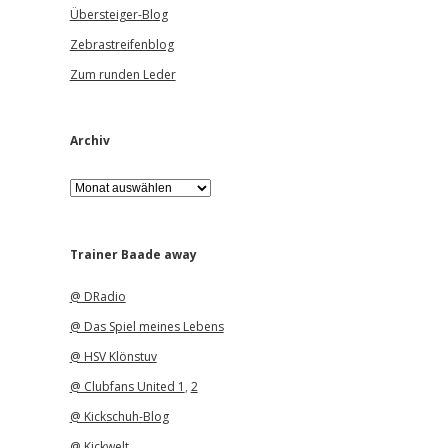
Übersteiger-Blog
Zebrastreifenblog
Zum runden Leder
Archiv
A
r
c
h
i
Trainer Baade away
v
@ DRadio
@ Das Spiel meines Lebens
@ HSV Klönstuv
@ Clubfans United 1
,
2
@ Kickschuh-Blog
@ Kickwelt