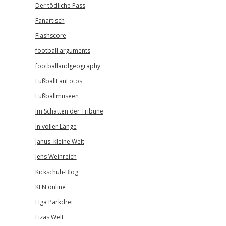
Der tödliche Pass
Fanartisch
Flashscore
football arguments
footballandgeography
FußballFanFotos
Fußballmuseen
Im Schatten der Tribüne
In voller Länge
Janus' kleine Welt
Jens Weinreich
Kickschuh-Blog
KLN online
Liga Parkdrei
Lizas Welt