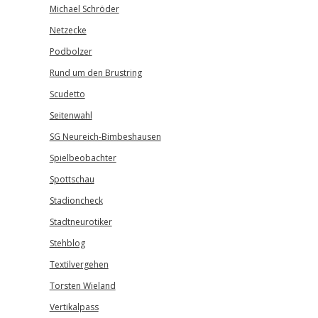
Michael Schröder
Netzecke
Podbolzer
Rund um den Brustring
Scudetto
Seitenwahl
SG Neureich-Bimbeshausen
Spielbeobachter
Spottschau
Stadioncheck
Stadtneurotiker
Stehblog
Textilvergehen
Torsten Wieland
Vertikalpass