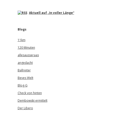
Aktuell auf „In voller Länge“
Blogs
11km
120 Minuten
allesausseraas
angedacht
Ballreiter
Beves Welt
Blog-G
Check von hinten
Dembowski ermittelt
Der Libero