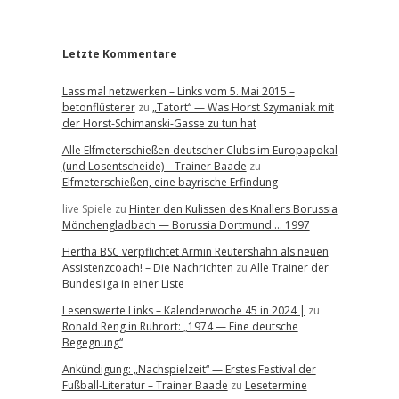
r
Letzte Kommentare
Lass mal netzwerken – Links vom 5. Mai 2015 –
betonflüsterer
zu
„Tatort“ — Was Horst Szymaniak mit
der Horst-Schimanski-Gasse zu tun hat
Alle Elfmeterschießen deutscher Clubs im Europapokal
(und Losentscheide) – Trainer Baade
zu
Elfmeterschießen, eine bayrische Erfindung
live Spiele
zu
Hinter den Kulissen des Knallers Borussia
Mönchengladbach — Borussia Dortmund … 1997
Hertha BSC verpflichtet Armin Reutershahn als neuen
Assistenzcoach! – Die Nachrichten
zu
Alle Trainer der
Bundesliga in einer Liste
Lesenswerte Links – Kalenderwoche 45 in 2024 |
zu
Ronald Reng in Ruhrort: „1974 — Eine deutsche
Begegnung“
Ankündigung: „Nachspielzeit“ — Erstes Festival der
Fußball-Literatur – Trainer Baade
zu
Lesetermine