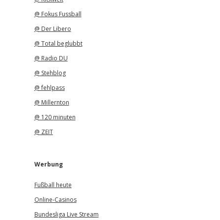
@ Fokus Fussball
@ Der Libero
@ Total beglubbt
@ Radio DU
@ Stehblog
@ fehlpass
@ Millernton
@ 120 minuten
@ ZEIT
Werbung
Fußball heute
Online-Casinos
Bundesliga Live Stream