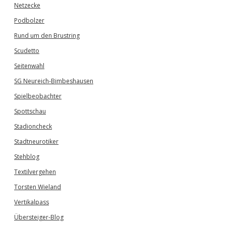
Netzecke
Podbolzer
Rund um den Brustring
Scudetto
Seitenwahl
SG Neureich-Bimbeshausen
Spielbeobachter
Spottschau
Stadioncheck
Stadtneurotiker
Stehblog
Textilvergehen
Torsten Wieland
Vertikalpass
Übersteiger-Blog