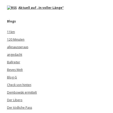
Aktuell auf „In voller Länge“
Blogs
11km
120 Minuten
allesausseraas
angedacht
Ballreiter
Beves Welt
Blog-G
Check von hinten
Dembowski ermittelt
Der Libero
Der tödliche Pass