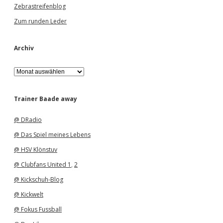
Zebrastreifenblog
Zum runden Leder
Archiv
A
r
c
h
Trainer Baade away
i
v
@ DRadio
@ Das Spiel meines Lebens
@ HSV Klönstuv
@ Clubfans United 1
,
2
@ Kickschuh-Blog
@ Kickwelt
@ Fokus Fussball