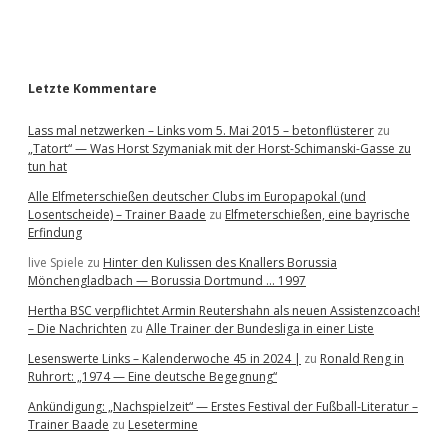
a
r
Letzte Kommentare
Lass mal netzwerken – Links vom 5. Mai 2015 – betonflüsterer
zu
„Tatort“ — Was Horst Szymaniak mit der Horst-Schimanski-Gasse zu
tun hat
Alle Elfmeterschießen deutscher Clubs im Europapokal (und
Losentscheide) – Trainer Baade
zu
Elfmeterschießen, eine bayrische
Erfindung
live Spiele
zu
Hinter den Kulissen des Knallers Borussia
Mönchengladbach — Borussia Dortmund … 1997
Hertha BSC verpflichtet Armin Reutershahn als neuen Assistenzcoach!
– Die Nachrichten
zu
Alle Trainer der Bundesliga in einer Liste
Lesenswerte Links – Kalenderwoche 45 in 2024 |
zu
Ronald Reng in
Ruhrort: „1974 — Eine deutsche Begegnung“
Ankündigung: „Nachspielzeit“ — Erstes Festival der Fußball-Literatur –
Trainer Baade
zu
Lesetermine