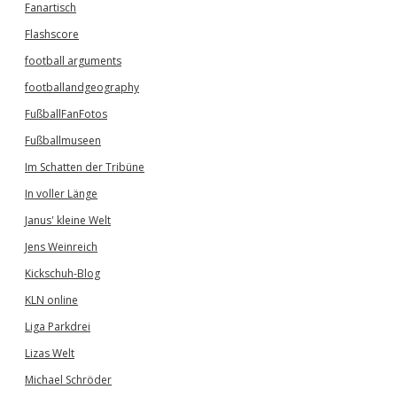
Fanartisch
Flashscore
football arguments
footballandgeography
FußballFanFotos
Fußballmuseen
Im Schatten der Tribüne
In voller Länge
Janus' kleine Welt
Jens Weinreich
Kickschuh-Blog
KLN online
Liga Parkdrei
Lizas Welt
Michael Schröder