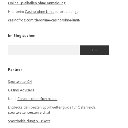
Online Spielhallen ohne Anmeldung
Hier beim
Casino ohne Limit
sofort anfangen.
casinofrog.com/de/online-casino/ohne-limit/
Im Blog suchen
S
u
c
h
e
Partner
n
Sportwetten24
Casino Advisers
Neue
Casinos ohne Sperrdatei
Entdecke den besten Sportwettenguide für Österreich:
sportwettenoesterreich.at
Sportbekleidung & Trikots