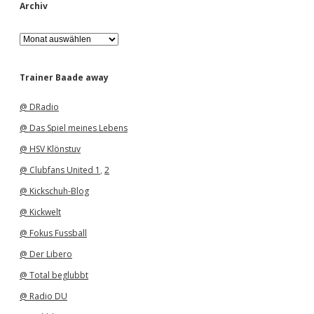
Archiv
A
r
c
h
Trainer Baade away
i
v
@ DRadio
@ Das Spiel meines Lebens
@ HSV Klönstuv
@ Clubfans United 1
,
2
@ Kickschuh-Blog
@ Kickwelt
@ Fokus Fussball
@ Der Libero
@ Total beglubbt
@ Radio DU