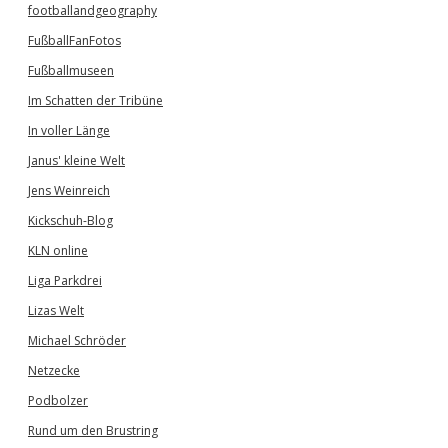
footballandgeography
FußballFanFotos
Fußballmuseen
Im Schatten der Tribüne
In voller Länge
Janus' kleine Welt
Jens Weinreich
Kickschuh-Blog
KLN online
Liga Parkdrei
Lizas Welt
Michael Schröder
Netzecke
Podbolzer
Rund um den Brustring