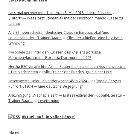
Letzte Kommentare
Lass mal netzwerken – Links vom 5. Mai 2015 – betonflüsterer
zu
„Tatort“ — Was Horst Szymaniak mit der Horst-Schimanski-Gasse zu
tun hat
Alle Elfmeterschießen deutscher Clubs im Europapokal (und
Losentscheide) – Trainer Baade
zu
Elfmeterschießen, eine bayrische
Erfindung
live Spiele
zu
Hinter den Kulissen des Knallers Borussia
Mönchengladbach — Borussia Dortmund … 1997
Hertha BSC verpflichtet Armin Reutershahn als neuen Assistenzcoach!
– Die Nachrichten
zu
Alle Trainer der Bundesliga in einer Liste
Lesenswerte Links – Kalenderwoche 45 in 2024 |
zu
Ronald Reng in
Ruhrort: „1974 — Eine deutsche Begegnung“
Ankündigung: „Nachspielzeit“ — Erstes Festival der Fußball-Literatur –
Trainer Baade
zu
Lesetermine
Aktuell auf „In voller Länge“
Blogs