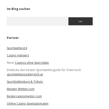
Im Blog suchen
S
u
c
h
e
Partner
n
Sportwetten24
Casino Advisers
Neue
Casinos ohne Sperrdatei
Entdecke den besten Sportwettenguide für Österreich:
sportwettenoesterreich.at
Sportbekleidung & Trikots
Meister-Wetten.com
Bestercasinomentor.com
Online Casino Spielautomaten