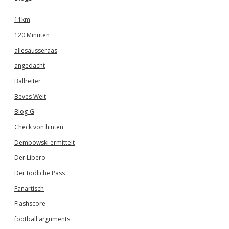
11km
120 Minuten
allesausseraas
angedacht
Ballreiter
Beves Welt
Blog-G
Check von hinten
Dembowski ermittelt
Der Libero
Der tödliche Pass
Fanartisch
Flashscore
football arguments