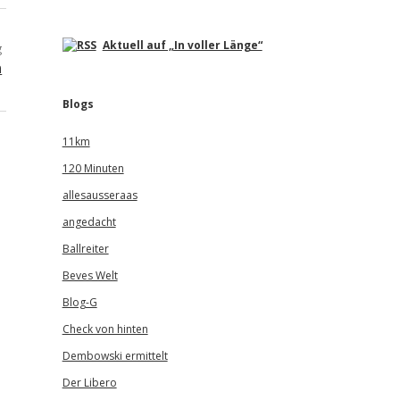
Aktuell auf „In voller Länge“
g
n
Blogs
11km
120 Minuten
allesausseraas
angedacht
Ballreiter
Beves Welt
Blog-G
Check von hinten
Dembowski ermittelt
Der Libero