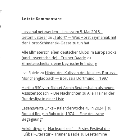
r
r
Letzte Kommentare
s
Lass mal netzwerken – Links vom 5. Mai 2015 –
betonflüsterer
zu
„Tatort“ — Was Horst Szymaniak mit
der Horst-Schimanski-Gasse zu tun hat
Alle Elfmeterschießen deutscher Clubs im Europapokal
.
(und Losentscheide) – Trainer Baade
zu
Elfmeterschießen, eine bayrische Erfindung
live Spiele
zu
Hinter den Kulissen des Knallers Borussia
Mönchengladbach — Borussia Dortmund … 1997
Hertha BSC verpflichtet Armin Reutershahn als neuen
Assistenzcoach! – Die Nachrichten
zu
Alle Trainer der
Bundesliga in einer Liste
Lesenswerte Links – Kalenderwoche 45 in 2024 |
zu
Ronald Reng in Ruhrort: „1974 — Eine deutsche
Begegnung“
Ankündigung: „Nachspielzeit“ — Erstes Festival der
Fußball-Literatur – Trainer Baade
zu
Lesetermine