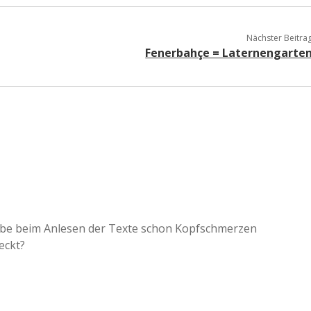
Nächster Beitra
Fenerbahçe = Laternengarte
d habe beim Anlesen der Texte schon Kopfschmerzen
eckt?