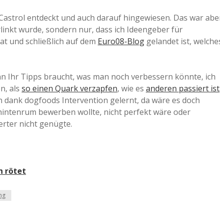
a
von Castrol entdeckt und auch darauf hingewiesen. Das war abe
rlinkt wurde, sondern nur, dass ich Ideengeber für
t und schließlich auf dem
Euro08-Blog
gelandet ist, welche
a
d
n Ihr Tipps braucht, was man noch verbessern könnte, ich
n, als
so einen Quark verzapfen
, wie es
anderen passiert ist
n dank dogfoods Intervention gelernt, da wäre es doch
e
hintenrum bewerben wollte, nicht perfekt wäre oder
rter nicht genügte.
h rötet
ng