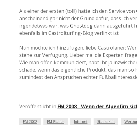
Als einer der ersten (toll!) hatte ich den Service 
anscheinend gar nicht der Grund dafür, dass ich ve
irgendetwas war, was
Ghostdog
dann ausgeführt ha
ebenfalls im Castrolturfing-Blog verlinkt ist.
Nun möchte ich hinzufügen, liebe Castrolaner: Wen
stehe zur Verfügung. Lieber mal die Experten frage
Wie man offen kommuniziert, habt Ihr ja inzwische
schade, wenn das eigentliche Produkt, das man so 
zumindest den Ansprüchen echter Fußballinteressie
Veröffentlicht in
EM 2008 - Wenn der Alpenfirn sic
EM 2008
EM-Planer
Internet
Statistiken
Werbu