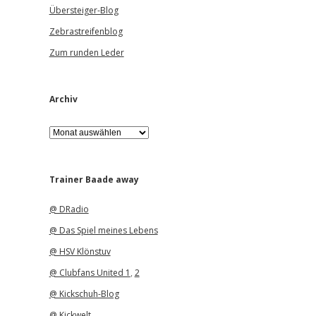
Übersteiger-Blog
Zebrastreifenblog
Zum runden Leder
Archiv
A
r
c
h
i
Trainer Baade away
v
@ DRadio
@ Das Spiel meines Lebens
@ HSV Klönstuv
@ Clubfans United 1
,
2
@ Kickschuh-Blog
@ Kickwelt