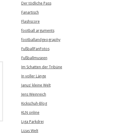
Der tödliche Pass
Fanartisch
Flashscore
football arguments
footballandgeography
FußballFanFotos
Fußballmuseen
Im Schatten der Tribüne
In voller Länge
Janus' kleine Welt
Jens Weinreich
Kickschuh-Blog
KLN online
Liga Parkdrei
Lizas Welt