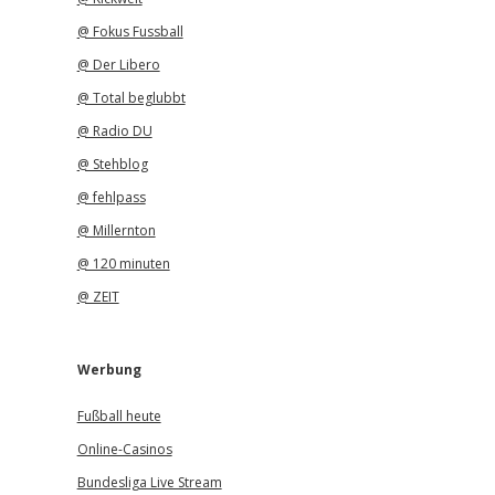
@ Fokus Fussball
@ Der Libero
@ Total beglubbt
@ Radio DU
@ Stehblog
@ fehlpass
@ Millernton
@ 120 minuten
@ ZEIT
Werbung
Fußball heute
Online-Casinos
Bundesliga Live Stream