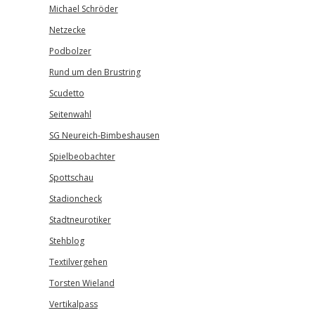
Michael Schröder
Netzecke
Podbolzer
Rund um den Brustring
Scudetto
Seitenwahl
SG Neureich-Bimbeshausen
Spielbeobachter
Spottschau
Stadioncheck
Stadtneurotiker
Stehblog
Textilvergehen
Torsten Wieland
Vertikalpass