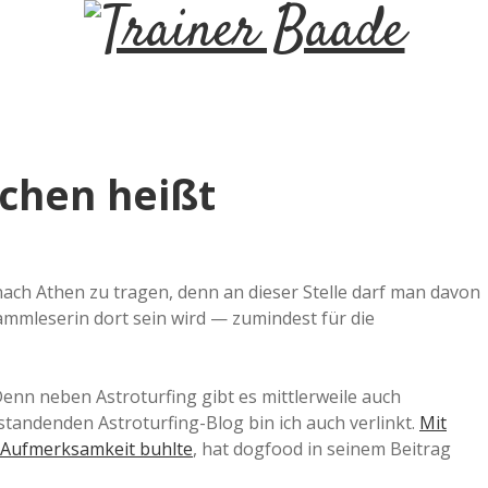
T
r
a
chen heißt
i
n
nach Athen zu tragen, denn an dieser Stelle darf man davon
ammleserin dort sein wird — zumindest für die
e
r
Denn neben Astroturfing gibt es mittlerweile auch
standenden Astroturfing-Blog bin ich auch verlinkt.
Mit
m Aufmerksamkeit buhlte
, hat dogfood in seinem Beitrag
B