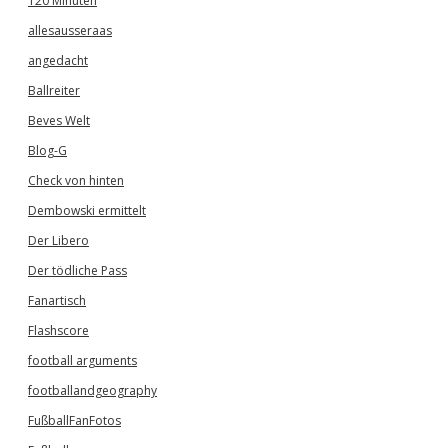
120 Minuten
allesausseraas
angedacht
Ballreiter
Beves Welt
Blog-G
Check von hinten
Dembowski ermittelt
Der Libero
Der tödliche Pass
Fanartisch
Flashscore
football arguments
footballandgeography
FußballFanFotos