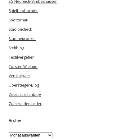
SG Neureich-Bimbeshausen
Spielbeobachter
Spottschau
Stadioncheck
Stadtneurotiker
Stehblog
Textilvergehen
Torsten Wieland
Vertikalpass
Übersteiger-Blog
Zebrastreifenblog
Zum runden Leder
Archiv
A