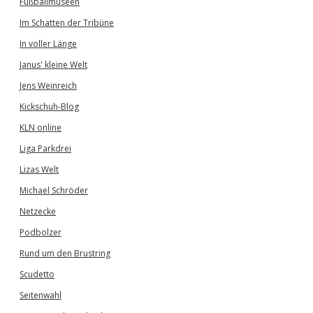
Fußballmuseen
Im Schatten der Tribüne
In voller Länge
Janus' kleine Welt
Jens Weinreich
Kickschuh-Blog
KLN online
Liga Parkdrei
Lizas Welt
Michael Schröder
Netzecke
Podbolzer
Rund um den Brustring
Scudetto
Seitenwahl