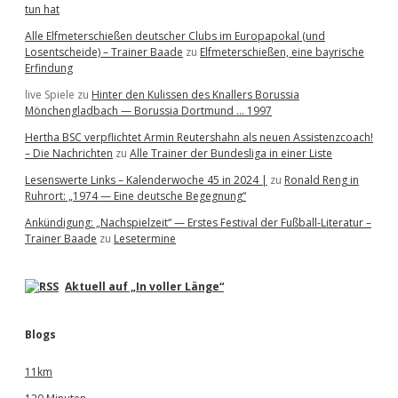
tun hat
Alle Elfmeterschießen deutscher Clubs im Europapokal (und
Losentscheide) – Trainer Baade
zu
Elfmeterschießen, eine bayrische
Erfindung
live Spiele
zu
Hinter den Kulissen des Knallers Borussia
Mönchengladbach — Borussia Dortmund … 1997
Hertha BSC verpflichtet Armin Reutershahn als neuen Assistenzcoach!
– Die Nachrichten
zu
Alle Trainer der Bundesliga in einer Liste
Lesenswerte Links – Kalenderwoche 45 in 2024 |
zu
Ronald Reng in
Ruhrort: „1974 — Eine deutsche Begegnung“
Ankündigung: „Nachspielzeit“ — Erstes Festival der Fußball-Literatur –
Trainer Baade
zu
Lesetermine
Aktuell auf „In voller Länge“
Blogs
11km