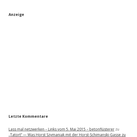
S
Anzeige
i
d
e
b
a
r
Letzte Kommentare
Lass mal netzwerken – Links vom 5. Mai 2015 – betonflüsterer
zu
„Tatort“ — Was Horst Szymaniak mit der Horst-Schimanski-Gasse zu