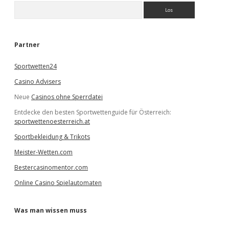
S
u
c
h
e
Partner
n
Sportwetten24
Casino Advisers
Neue
Casinos ohne Sperrdatei
Entdecke den besten Sportwettenguide für Österreich:
sportwettenoesterreich.at
Sportbekleidung & Trikots
Meister-Wetten.com
Bestercasinomentor.com
Online Casino Spielautomaten
Was man wissen muss