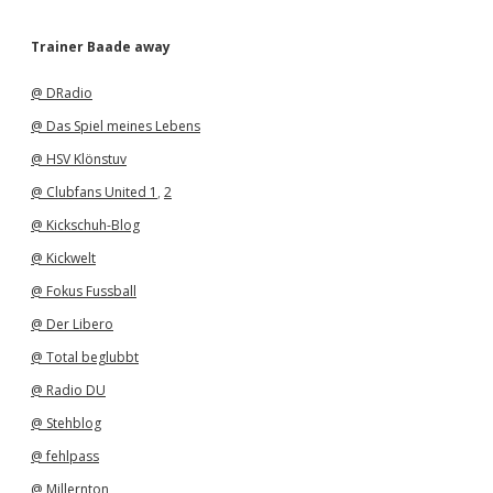
r
c
h
Trainer Baade away
i
v
@ DRadio
@ Das Spiel meines Lebens
@ HSV Klönstuv
@ Clubfans United 1
,
2
@ Kickschuh-Blog
@ Kickwelt
@ Fokus Fussball
@ Der Libero
@ Total beglubbt
@ Radio DU
@ Stehblog
@ fehlpass
@ Millernton