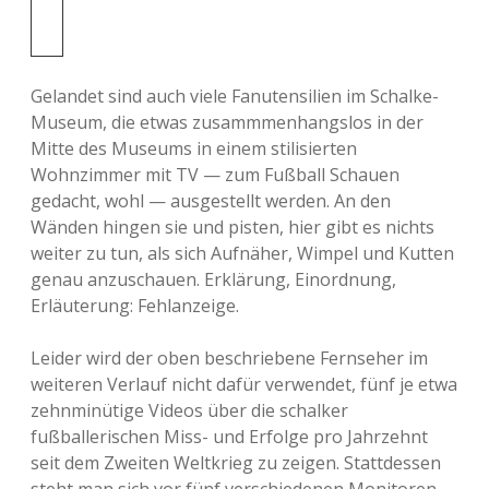
Deutschland vermitteln wollte, hatte er
geantwortet, das er überall hingehe, nur
nicht nach Wattenscheid. Kaum spielte er für
Gelandet sind auch viele Fanutensilien im Schalke-
Schalke, war das erste Pflichtspiel prompt
Museum, die etwas zusammmenhangslos in der
gegen jenes Wattenscheid und ging noch
Mitte des Museums in einem stilisierten
prompter gar mit 0:3 im Ruhrstadion
Wohnzimmer mit TV — zum Fußball Schauen
verloren. Viele Schalker Anhänger weinten
gedacht, wohl — ausgestellt werden. An den
darob hemmungslos, worauf Mulders extra
Wänden hingen sie und pisten, hier gibt es nichts
angereister Vater seinen Sohn fragte, bei
weiter zu tun, als sich Aufnäher, Wimpel und Kutten
was für einem Verein er denn hier gelandet
genau anzuschauen. Erklärung, Einordnung,
sei. Die Antwort auf diese gar nicht
Erläuterung: Fehlanzeige.
rhetorische Frage bleiben sowohl Mulder als
auch das Museum leider schuldig.
Leider wird der oben beschriebene Fernseher im
weiteren Verlauf nicht dafür verwendet, fünf je etwa
zehnminütige Videos über die schalker
fußballerischen Miss- und Erfolge pro Jahrzehnt
seit dem Zweiten Weltkrieg zu zeigen. Stattdessen
steht man sich vor fünf verschiedenen Monitoren