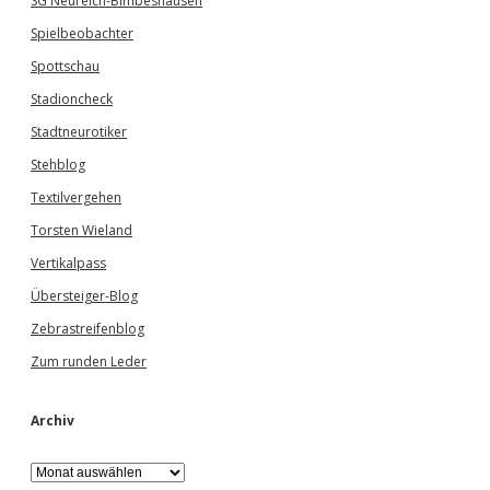
SG Neureich-Bimbeshausen
Spielbeobachter
Spottschau
Stadioncheck
Stadtneurotiker
Stehblog
Textilvergehen
Torsten Wieland
Vertikalpass
Übersteiger-Blog
Zebrastreifenblog
Zum runden Leder
Archiv
A
r