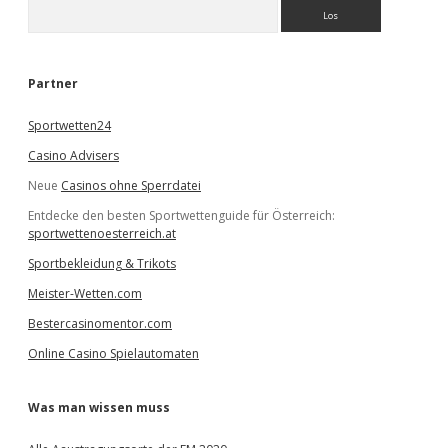
S
u
c
h
e
Partner
n
Sportwetten24
Casino Advisers
Neue
Casinos ohne Sperrdatei
Entdecke den besten Sportwettenguide für Österreich:
sportwettenoesterreich.at
Sportbekleidung & Trikots
Meister-Wetten.com
Bestercasinomentor.com
Online Casino Spielautomaten
Was man wissen muss