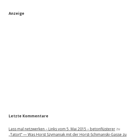
S
Anzeige
i
d
e
b
a
r
Letzte Kommentare
Lass mal netzwerken – Links vom 5. Mai 2015 – betonflüsterer
zu
„Tatort“ — Was Horst Szymaniak mit der Horst-Schimanski-Gasse zu