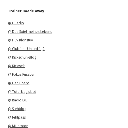
c
h
Trainer Baade away
i
v
@ DRadio
@ Das Spiel meines Lebens
@ HSV Klönstuv
@ Clubfans United 1
,
2
@ Kickschuh-Blog
@ Kickwelt
@ Fokus Fussball
@ Der Libero
@ Total beglubbt
@ Radio DU
@ Stehblog
@ fehlpass
@ Millernton