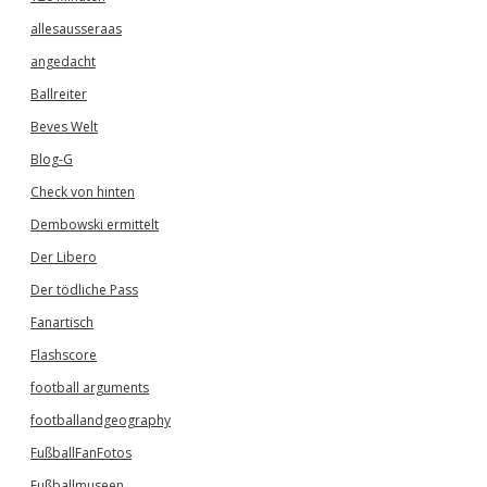
allesausseraas
angedacht
Ballreiter
Beves Welt
Blog-G
Check von hinten
Dembowski ermittelt
Der Libero
Der tödliche Pass
Fanartisch
Flashscore
football arguments
footballandgeography
FußballFanFotos
Fußballmuseen