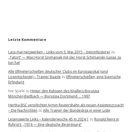
b
a
r
Letzte Kommentare
Lass mal netzwerken – Links vom 5. Mai 2015 – betonflüsterer
zu
„Tatort“ — Was Horst Szymaniak mit der Horst-Schimanski-Gasse zu
tun hat
Alle Elfmeterschießen deutscher Clubs im Europapokal (und
Losentscheide) – Trainer Baade
zu
Elfmeterschießen, eine bayrische
Erfindung
live Spiele
zu
Hinter den Kulissen des Knallers Borussia
Mönchengladbach — Borussia Dortmund … 1997
Hertha BSC verpflichtet Armin Reutershahn als neuen Assistenzcoach!
– Die Nachrichten
zu
Alle Trainer der Bundesliga in einer Liste
Lesenswerte Links – Kalenderwoche 45 in 2024 |
zu
Ronald Reng in
Ruhrort: „1974 — Eine deutsche Begegnung“