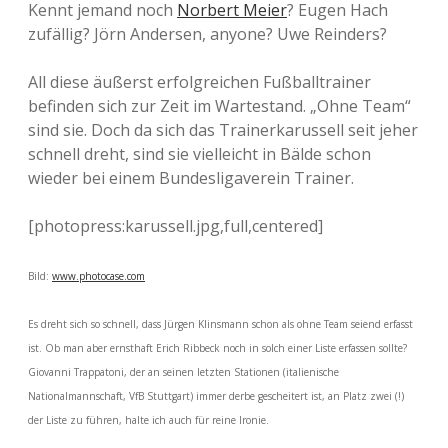
Kennt jemand noch
Norbert Meier
? Eugen Hach
zufällig? Jörn Andersen, anyone? Uwe Reinders?
All diese äußerst erfolgreichen Fußballtrainer
befinden sich zur Zeit im Wartestand. „Ohne Team“
sind sie. Doch da sich das Trainerkarussell seit jeher
schnell dreht, sind sie vielleicht in Bälde schon
wieder bei einem Bundesligaverein Trainer.
[photopress:karussell.jpg,full,centered]
Bild:
www.photocase.com
Es dreht sich so schnell, dass Jürgen Klinsmann schon als ohne Team seiend erfasst
ist. Ob man aber ernsthaft Erich Ribbeck noch in solch einer Liste erfassen sollte?
Giovanni Trappatoni, der an seinen letzten Stationen (italienische
Nationalmannschaft, VfB Stuttgart) immer derbe gescheitert ist, an Platz zwei (!)
der Liste zu führen, halte ich auch für reine Ironie.