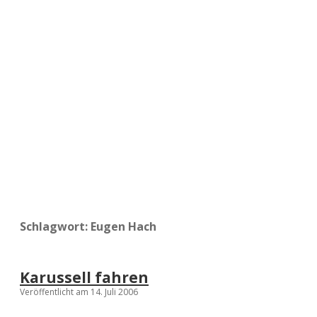
a
d
e
Schlagwort:
Eugen Hach
Karussell fahren
Veröffentlicht am 14. Juli 2006