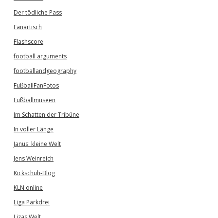
Der tödliche Pass
Fanartisch
Flashscore
football arguments
footballandgeography
FußballFanFotos
Fußballmuseen
Im Schatten der Tribüne
In voller Länge
Janus' kleine Welt
Jens Weinreich
Kickschuh-Blog
KLN online
Liga Parkdrei
Lizas Welt