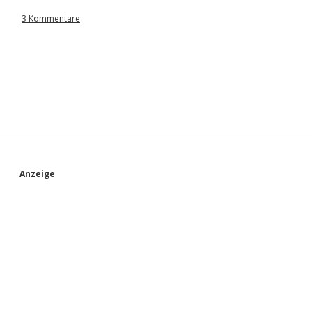
3 Kommentare
S
Anzeige
i
d
e