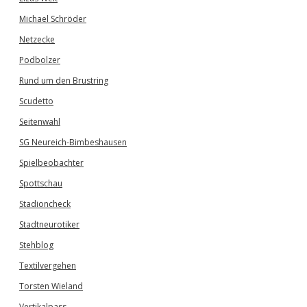
Michael Schröder
Netzecke
Podbolzer
Rund um den Brustring
Scudetto
Seitenwahl
SG Neureich-Bimbeshausen
Spielbeobachter
Spottschau
Stadioncheck
Stadtneurotiker
Stehblog
Textilvergehen
Torsten Wieland
Vertikalpass