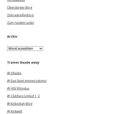
Übersteiger-Blog
Zebrastreifenblog
Zum runden Leder
Archiv
A
r
c
h
Trainer Baade away
i
v
@ DRadio
@ Das Spiel meines Lebens
@ HSV Klönstuv
@ Clubfans United 1
,
2
@ Kickschuh-Blog
@ Kickwelt