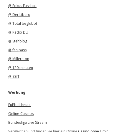
@ Fokus Fussball
@ Der Libero
@ Total beglubbt
@ Radio DU
@ Stehblog
@ fehlpass
@ Millernton
@ 120 minuten
@ ZEIT
Werbung
Fußball heute
Online-Casinos
Bundesliga Live Stream
Vergleichen und finden Sie hier ein Online
Casino ohne Limit