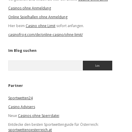
Casinos ohne Anmeldung
Online Spielhallen ohne Anmeldung
Hier beim
Casino ohne Limit
sofort anfangen.
casinofrog.com/de/online-casino/ohne-limit/
Im Blog suchen
S
u
c
h
e
Partner
n
Sportwetten24
Casino Advisers
Neue
Casinos ohne Sperrdatei
Entdecke den besten Sportwettenguide für Österreich:
sportwettenoesterreich.at