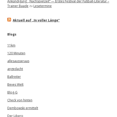
Ankündigung: „Nachspielzeit“ — Erstes Festival der Fußball-Literatur –
Trainer Baade
zu
Lesetermine
Aktuell auf „In voller Länge“
Blogs
11km
120 Minuten
allesausseraas
angedacht
Ballreiter
Beves Welt
Blog-G
Check von hinten
Dembowski ermittelt
Der Libero