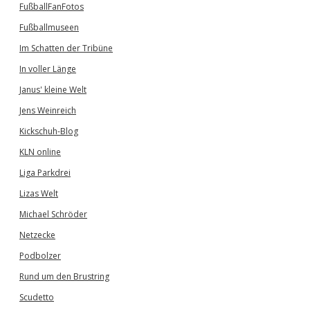
FußballFanFotos
Fußballmuseen
Im Schatten der Tribüne
In voller Länge
Janus' kleine Welt
Jens Weinreich
Kickschuh-Blog
KLN online
Liga Parkdrei
Lizas Welt
Michael Schröder
Netzecke
Podbolzer
Rund um den Brustring
Scudetto