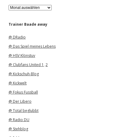
A
r
c
h
Trainer Baade away
i
v
@ DRadio
@ Das Spiel meines Lebens
@ HSV Klönstuv
@ Clubfans United 1
,
2
@ Kickschuh-Blog
@ Kickwelt
@ Fokus Fussball
@ Der Libero
@ Total beglubbt
@ Radio DU
@ Stehblog