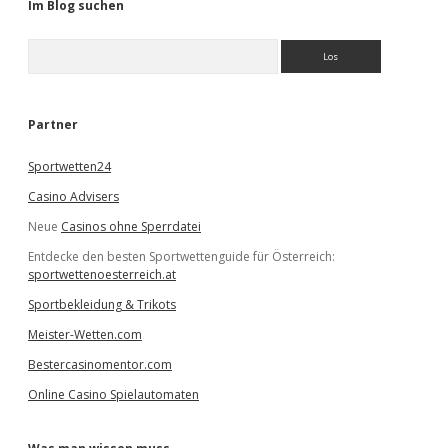
Im Blog suchen
S
u
c
h
e
Partner
n
Sportwetten24
Casino Advisers
Neue
Casinos ohne Sperrdatei
Entdecke den besten Sportwettenguide für Österreich:
sportwettenoesterreich.at
Sportbekleidung & Trikots
Meister-Wetten.com
Bestercasinomentor.com
Online Casino Spielautomaten