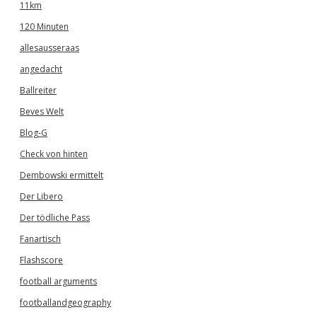
11km
120 Minuten
allesausseraas
angedacht
Ballreiter
Beves Welt
Blog-G
Check von hinten
Dembowski ermittelt
Der Libero
Der tödliche Pass
Fanartisch
Flashscore
football arguments
footballandgeography