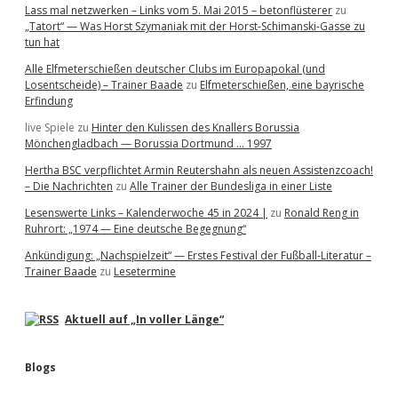
Lass mal netzwerken – Links vom 5. Mai 2015 – betonflüsterer
zu
„Tatort“ — Was Horst Szymaniak mit der Horst-Schimanski-Gasse zu
tun hat
Alle Elfmeterschießen deutscher Clubs im Europapokal (und
Losentscheide) – Trainer Baade
zu
Elfmeterschießen, eine bayrische
Erfindung
live Spiele
zu
Hinter den Kulissen des Knallers Borussia
Mönchengladbach — Borussia Dortmund … 1997
Hertha BSC verpflichtet Armin Reutershahn als neuen Assistenzcoach!
– Die Nachrichten
zu
Alle Trainer der Bundesliga in einer Liste
Lesenswerte Links – Kalenderwoche 45 in 2024 |
zu
Ronald Reng in
Ruhrort: „1974 — Eine deutsche Begegnung“
Ankündigung: „Nachspielzeit“ — Erstes Festival der Fußball-Literatur –
Trainer Baade
zu
Lesetermine
Aktuell auf „In voller Länge“
Blogs