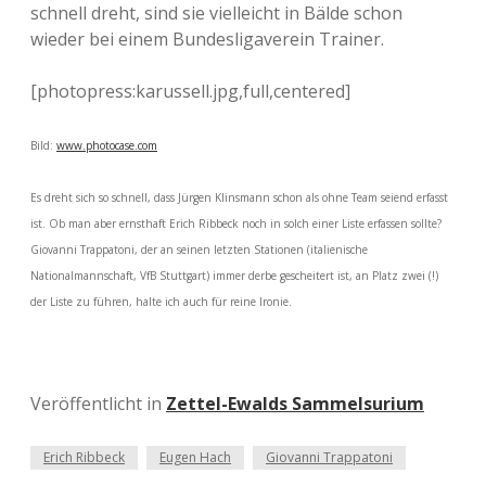
schnell dreht, sind sie vielleicht in Bälde schon
wieder bei einem Bundesligaverein Trainer.
[photopress:karussell.jpg,full,centered]
Bild:
www.photocase.com
Es dreht sich so schnell, dass Jürgen Klinsmann schon als ohne Team seiend erfasst
ist. Ob man aber ernsthaft Erich Ribbeck noch in solch einer Liste erfassen sollte?
Giovanni Trappatoni, der an seinen letzten Stationen (italienische
Nationalmannschaft, VfB Stuttgart) immer derbe gescheitert ist, an Platz zwei (!)
der Liste zu führen, halte ich auch für reine Ironie.
Veröffentlicht in
Zettel-Ewalds Sammelsurium
Erich Ribbeck
Eugen Hach
Giovanni Trappatoni