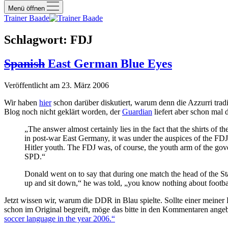
Menü öffnen
Trainer Baade
Schlagwort:
FDJ
Spanish
East German Blue Eyes
Veröffentlicht am 23. März 2006
Wir haben
hier
schon darüber diskutiert, warum denn die Azzurri trad
Blog noch nicht geklärt worden, der
Guardian
liefert aber schon mal
„The answer almost certainly lies in the fact that the shirts o
in post-war East Germany, it was under the auspices of the FDJ,
Hitler youth. The FDJ was, of course, the youth arm of the go
SPD.“
Donald went on to say that during one match the head of the Sta
up and sit down,“ he was told, „you know nothing about football
Jetzt wissen wir, warum die DDR in Blau spielte. Sollte einer meiner L
schon im Original begreift, möge das bitte in den Kommentaren angebe
soccer language in the year 2006.“