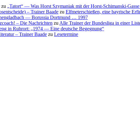
zu
„Tatort“ — Was Horst Szymaniak mit der Horst-Schimanski-Gasse 
osentscheide) – Trainer Baade
zu
Elfmeterschießen, eine bayrische Erf
nchengladbach — Borussia Dortmund … 1997
nzcoach! – Die Nachrichten
zu
Alle Trainer der Bundesliga in einer List
eng in Ruhrort: „1974 — Eine deutsche Begegnung“
teratur – Trainer Baade
zu
Lesetermine