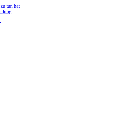
zu tun hat
indung
e