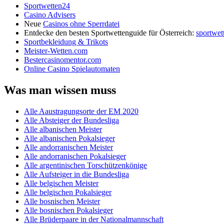
Sportwetten24
Casino Advisers
Neue
Casinos ohne Sperrdatei
Entdecke den besten Sportwettenguide für Österreich:
sportwet
Sportbekleidung & Trikots
Meister-Wetten.com
Bestercasinomentor.com
Online Casino Spielautomaten
Was man wissen muss
Alle Aaustragungsorte der EM 2020
Alle Absteiger der Bundesliga
Alle albanischen Meister
Alle albanischen Pokalsieger
Alle andorranischen Meister
Alle andorranischen Pokalsieger
Alle argentinischen Torschützenkönige
Alle Aufsteiger in die Bundesliga
Alle belgischen Meister
Alle belgischen Pokalsieger
Alle bosnischen Meister
Alle bosnischen Pokalsieger
Alle Brüderpaare in der Nationalmannschaft