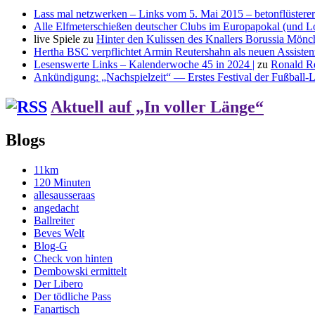
Lass mal netzwerken – Links vom 5. Mai 2015 – betonflüsterer
Alle Elfmeterschießen deutscher Clubs im Europapokal (und L
live Spiele
zu
Hinter den Kulissen des Knallers Borussia Mö
Hertha BSC verpflichtet Armin Reutershahn als neuen Assiste
Lesenswerte Links – Kalenderwoche 45 in 2024 |
zu
Ronald R
Ankündigung: „Nachspielzeit“ — Erstes Festival der Fußball-Li
Aktuell auf „In voller Länge“
Blogs
11km
120 Minuten
allesausseraas
angedacht
Ballreiter
Beves Welt
Blog-G
Check von hinten
Dembowski ermittelt
Der Libero
Der tödliche Pass
Fanartisch