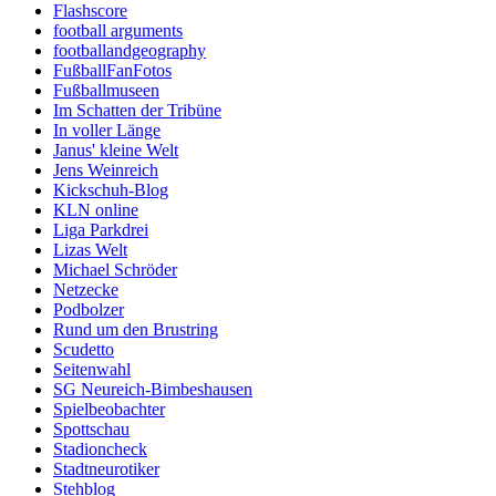
Flashscore
football arguments
footballandgeography
FußballFanFotos
Fußballmuseen
Im Schatten der Tribüne
In voller Länge
Janus' kleine Welt
Jens Weinreich
Kickschuh-Blog
KLN online
Liga Parkdrei
Lizas Welt
Michael Schröder
Netzecke
Podbolzer
Rund um den Brustring
Scudetto
Seitenwahl
SG Neureich-Bimbeshausen
Spielbeobachter
Spottschau
Stadioncheck
Stadtneurotiker
Stehblog