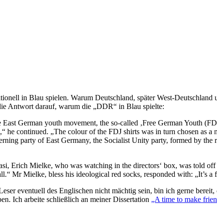
itionell in Blau spielen. Warum Deutschland, später West-Deutschland u
 die Antwort darauf, warum die „DDR“ in Blau spielte:
f the East German youth movement, the so-called ‚Free German Youth (FDJ
“ he continued. „The colour of the FDJ shirts was in turn chosen as a n
verning party of East Germany, the Socialist Unity party, formed by t
si, Erich Mielke, who was watching in the directors‘ box, was told off 
.“ Mr Mielke, bless his ideological red socks, responded with: „It’s a f
eser eventuell des Englischen nicht mächtig sein, bin ich gerne bereit,
n. Ich arbeite schließlich an meiner Dissertation
„A time to make frie