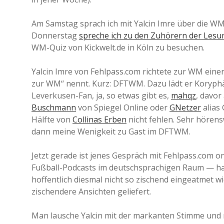
Am Samstag sprach ich mit Yalcin Imre über die WM,
Donnerstag
spreche ich zu den Zuhörern der Les
WM-Quiz von Kickwelt.de in Köln zu besuchen.
Yalcin Imre von Fehlpass.com richtete zur WM einen 
zur WM“ nennt. Kurz: DFTWM. Dazu lädt er Koryphä
Leverkusen-Fan, ja, so etwas gibt es,
mahqz
, davor
Buschmann
von Spiegel Online oder
GNetzer
alias 
Hälfte von
Collinas Erben
nicht fehlen. Sehr hören
dann meine Wenigkeit zu Gast im DFTWM.
Jetzt gerade ist jenes Gespräch mit Fehlpass.com on
Fußball-Podcasts im deutschsprachigen Raum — hat
hoffentlich diesmal nicht so zischend eingeatmet 
zischendere Ansichten geliefert.
Man lausche Yalcin mit der markanten Stimme und