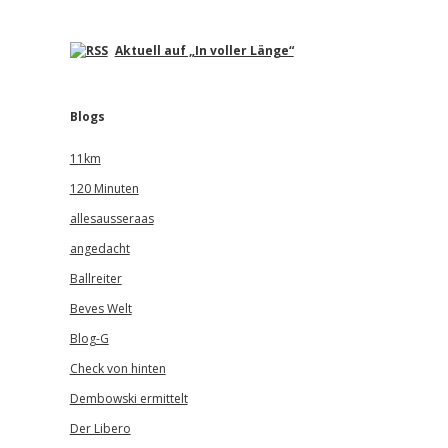
Aktuell auf „In voller Länge“
Blogs
11km
120 Minuten
allesausseraas
angedacht
Ballreiter
Beves Welt
Blog-G
Check von hinten
Dembowski ermittelt
Der Libero