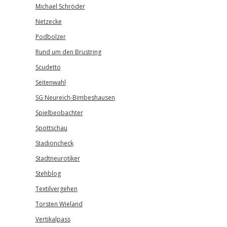
Michael Schröder
Netzecke
Podbolzer
Rund um den Brustring
Scudetto
Seitenwahl
SG Neureich-Bimbeshausen
Spielbeobachter
Spottschau
Stadioncheck
Stadtneurotiker
Stehblog
Textilvergehen
Torsten Wieland
Vertikalpass