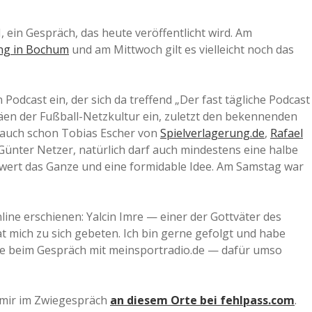
a
 ein Gespräch, das heute veröffentlicht wird. Am
ung in Bochum
und am Mittwoch gilt es vielleicht noch das
a
Podcast ein, der sich da treffend „Der fast tägliche Podcast
d
en der Fußball-Netzkultur ein, zuletzt den bekennenden
 auch schon Tobias Escher von
Spielverlagerung.de
,
Rafael
e
Günter Netzer, natürlich darf auch mindestens eine halbe
swert das Ganze und eine formidable Idee. Am Samstag war
line erschienen: Yalcin Imre — einer der Gottväter des
 mich zu sich gebeten. Ich bin gerne gefolgt und habe
wie beim Gespräch mit meinsportradio.de — dafür umso
 mir im Zwiegespräch
an diesem Orte bei fehlpass.com
.