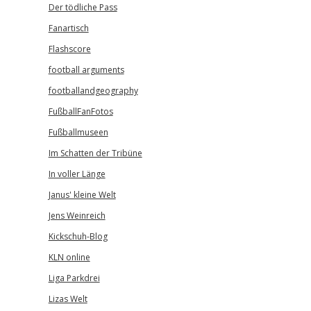
Der tödliche Pass
Fanartisch
Flashscore
football arguments
footballandgeography
FußballFanFotos
Fußballmuseen
Im Schatten der Tribüne
In voller Länge
Janus' kleine Welt
Jens Weinreich
Kickschuh-Blog
KLN online
Liga Parkdrei
Lizas Welt