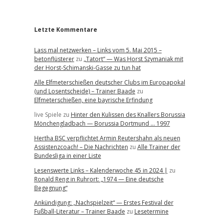
r
Letzte Kommentare
Lass mal netzwerken – Links vom 5. Mai 2015 –
betonflüsterer
zu
„Tatort“ — Was Horst Szymaniak mit
der Horst-Schimanski-Gasse zu tun hat
Alle Elfmeterschießen deutscher Clubs im Europapokal
(und Losentscheide) – Trainer Baade
zu
Elfmeterschießen, eine bayrische Erfindung
live Spiele
zu
Hinter den Kulissen des Knallers Borussia
Mönchengladbach — Borussia Dortmund … 1997
Hertha BSC verpflichtet Armin Reutershahn als neuen
Assistenzcoach! – Die Nachrichten
zu
Alle Trainer der
Bundesliga in einer Liste
Lesenswerte Links – Kalenderwoche 45 in 2024 |
zu
Ronald Reng in Ruhrort: „1974 — Eine deutsche
Begegnung“
Ankündigung: „Nachspielzeit“ — Erstes Festival der
Fußball-Literatur – Trainer Baade
zu
Lesetermine