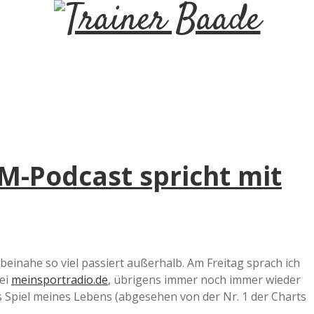
T
r
a
i
WM-Podcast spricht mit
n
e
r
beinahe so viel passiert außerhalb. Am Freitag sprach ich
ei
meinsportradio.de
, übrigens immer noch immer wieder
B
s Spiel meines Lebens (abgesehen von der Nr. 1 der Charts