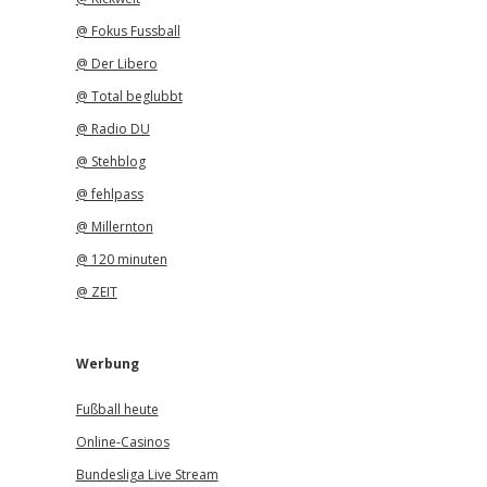
@ Fokus Fussball
@ Der Libero
@ Total beglubbt
@ Radio DU
@ Stehblog
@ fehlpass
@ Millernton
@ 120 minuten
@ ZEIT
Werbung
Fußball heute
Online-Casinos
Bundesliga Live Stream