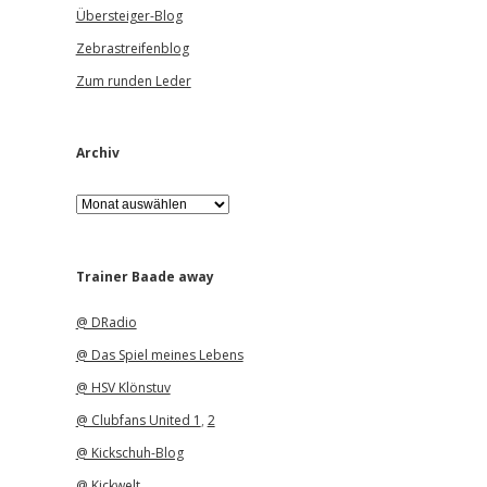
Übersteiger-Blog
Zebrastreifenblog
Zum runden Leder
Archiv
A
r
c
h
i
Trainer Baade away
v
@ DRadio
@ Das Spiel meines Lebens
@ HSV Klönstuv
@ Clubfans United 1
,
2
@ Kickschuh-Blog
@ Kickwelt