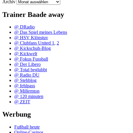
Archiv
Trainer Baade away
@ DRadio
@ Das Spiel meines Lebens
@ HSV Klönstuv
@ Clubfans United 1
,
2
@ Kickschuh-Blog
@ Kickwelt
@ Fokus Fussball
@ Der Libero
@ Total beglubbt
@ Radio DU
@ Stehblog
@ fehlpass
@ Millernton
@ 120 minuten
@ ZEIT
Werbung
Fußball heute
Online-Casinos