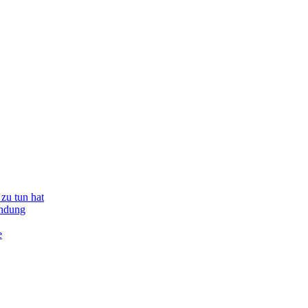
zu tun hat
indung
e