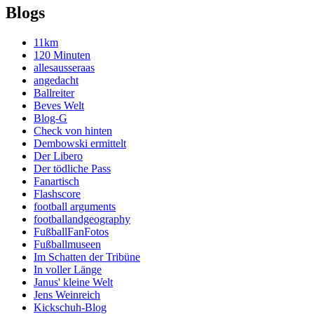
Blogs
11km
120 Minuten
allesausseraas
angedacht
Ballreiter
Beves Welt
Blog-G
Check von hinten
Dembowski ermittelt
Der Libero
Der tödliche Pass
Fanartisch
Flashscore
football arguments
footballandgeography
FußballFanFotos
Fußballmuseen
Im Schatten der Tribüne
In voller Länge
Janus' kleine Welt
Jens Weinreich
Kickschuh-Blog