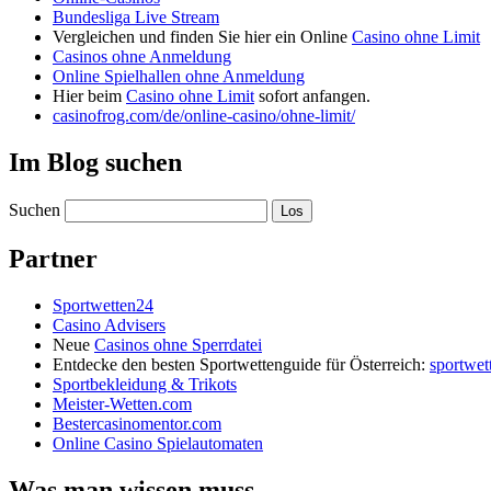
Bundesliga Live Stream
Vergleichen und finden Sie hier ein Online
Casino ohne Limit
Casinos ohne Anmeldung
Online Spielhallen ohne Anmeldung
Hier beim
Casino ohne Limit
sofort anfangen.
casinofrog.com/de/online-casino/ohne-limit/
Im Blog suchen
Suchen
Partner
Sportwetten24
Casino Advisers
Neue
Casinos ohne Sperrdatei
Entdecke den besten Sportwettenguide für Österreich:
sportwet
Sportbekleidung & Trikots
Meister-Wetten.com
Bestercasinomentor.com
Online Casino Spielautomaten
Was man wissen muss