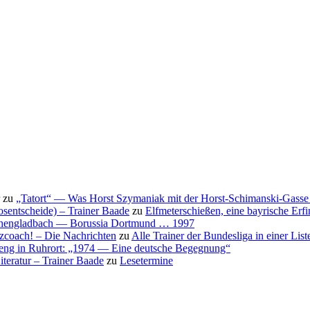
zu
„Tatort“ — Was Horst Szymaniak mit der Horst-Schimanski-Gasse 
osentscheide) – Trainer Baade
zu
Elfmeterschießen, eine bayrische Erf
nchengladbach — Borussia Dortmund … 1997
nzcoach! – Die Nachrichten
zu
Alle Trainer der Bundesliga in einer List
eng in Ruhrort: „1974 — Eine deutsche Begegnung“
teratur – Trainer Baade
zu
Lesetermine