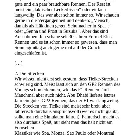
gute und ein paar brauchbare Rennen. Der Rest ist
meist ein „taktischer Leckerbissen“ oder einfach
langweilig. Das war aber schon immer so. Wir schauen
gerne in die Vergangenheit und denken: „Mensch,
damals als Häkkinen gegen Schumacher in Spa…“
oder „Senna und Prost in Suzuka“. Aber das sind
Ausnahmen. Ich schaue seit 30 Jahren Formel Eins
Rennen und es ist schon immer so gewesen, dass man
Sonntagmittag auch gerne mal auf der Couch
eingeschlafen ist.
[…]
2. Die Strecken
Wir wissen nicht erst seit gestern, dass Tielke-Strecken
schwierig sind. Meist lässt sich an den GP2 Rennen des
Vortags schon erkennen, wie das F1 Rennen läuft.
Manchmal aber auch nicht. Abu Dhabi lieferte letztes
Jahr ein gutes GP2 Rennen, das der F1 war langweilig.
Die Strecken von Tielke sind meist sehr breit, aber
fahrerisch durchaus anspruchsvoll (wer es nicht glaubt,
sollte man eine Simulation fahren). Fahrerisch macht es
also durchaus Spaß, nur sieht man das halt nicht am
Fernsehen.
Klassiker wie Spa, Monza, Sao Paulo oder Montreal