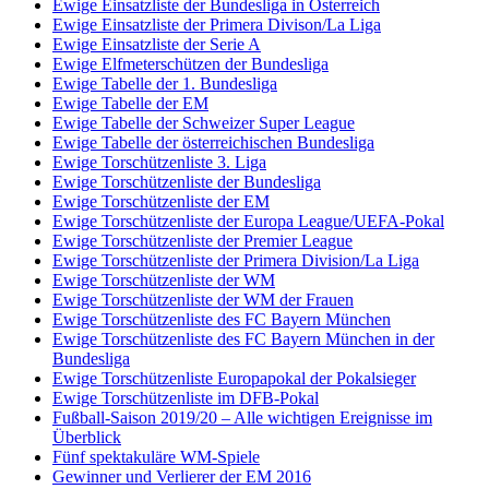
Ewige Einsatzliste der Bundesliga in Österreich
Ewige Einsatzliste der Primera Divison/La Liga
Ewige Einsatzliste der Serie A
Ewige Elfmeterschützen der Bundesliga
Ewige Tabelle der 1. Bundesliga
Ewige Tabelle der EM
Ewige Tabelle der Schweizer Super League
Ewige Tabelle der österreichischen Bundesliga
Ewige Torschützenliste 3. Liga
Ewige Torschützenliste der Bundesliga
Ewige Torschützenliste der EM
Ewige Torschützenliste der Europa League/UEFA-Pokal
Ewige Torschützenliste der Premier League
Ewige Torschützenliste der Primera Division/La Liga
Ewige Torschützenliste der WM
Ewige Torschützenliste der WM der Frauen
Ewige Torschützenliste des FC Bayern München
Ewige Torschützenliste des FC Bayern München in der
Bundesliga
Ewige Torschützenliste Europapokal der Pokalsieger
Ewige Torschützenliste im DFB-Pokal
Fußball-Saison 2019/20 – Alle wichtigen Ereignisse im
Überblick
Fünf spektakuläre WM-Spiele
Gewinner und Verlierer der EM 2016