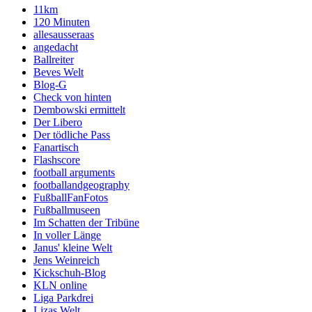
11km
120 Minuten
allesausseraas
angedacht
Ballreiter
Beves Welt
Blog-G
Check von hinten
Dembowski ermittelt
Der Libero
Der tödliche Pass
Fanartisch
Flashscore
football arguments
footballandgeography
FußballFanFotos
Fußballmuseen
Im Schatten der Tribüne
In voller Länge
Janus' kleine Welt
Jens Weinreich
Kickschuh-Blog
KLN online
Liga Parkdrei
Lizas Welt