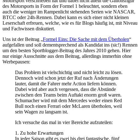
Motorsport verschrieben hat und dabei nicht allein die Galionsfigur
des Motorsports in Form der Formel 1 beleuchtet, sondern eben
auch die weniger im Rampenlicht stehenden Serien wie NASCAR,
BTCC oder 24h-Rennen. Dabei kann es sich einer nicht kleinen
Leserschaft erfreuen, welche, wie es für Blogs häufig ist, mit Niveau
und Fachwissen diskutiert.
Uns ist der Beitrag „
Formel Eins: Die Sache mit dem Überholen
“
aufgefallen und soll dementsprechend als Kandidat ins (sic!) Rennen
um den besten Sportblogger-Beitrag des Jahres 2010 gehen. Hier
nur einige Ausschnitte aus dem Beitrag, allerdings immerhin ohne
Werbepausen:
Das Problem ist vielschichtig und nicht leicht zu lösen.
Dennoch wird schon jetzt der Ruf nach Änderungen
lauter, damit die Fahrer mehr Action liefern können.
Dabei wird aber auch vergessen, dass die Abstände
zwischen den Teams beim Auftakt enorm groß waren.
Schumacher wird mit dem Mercedes weder einen Red
Bull noch einen Ferrari oder McLaren überholen, weil
sein Wagen zu langsam ist.
Ich versuche das mal in vier Bereiche aufzuteilen:
1. Zu hohe Erwartungen
In jeder Saison gibt es zwei bis drei fantastische, fünf