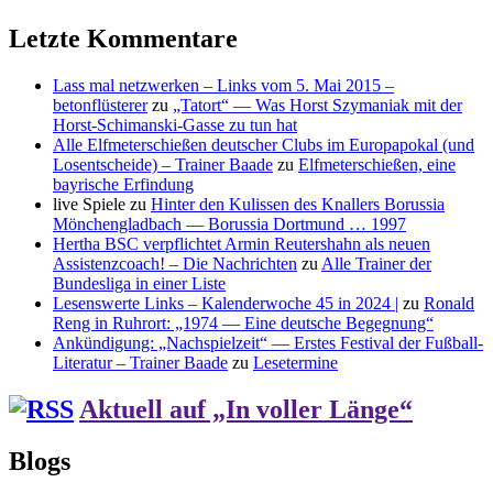
Letzte Kommentare
Lass mal netzwerken – Links vom 5. Mai 2015 –
betonflüsterer
zu
„Tatort“ — Was Horst Szymaniak mit der
Horst-Schimanski-Gasse zu tun hat
Alle Elfmeterschießen deutscher Clubs im Europapokal (und
Losentscheide) – Trainer Baade
zu
Elfmeterschießen, eine
bayrische Erfindung
live Spiele
zu
Hinter den Kulissen des Knallers Borussia
Mönchengladbach — Borussia Dortmund … 1997
Hertha BSC verpflichtet Armin Reutershahn als neuen
Assistenzcoach! – Die Nachrichten
zu
Alle Trainer der
Bundesliga in einer Liste
Lesenswerte Links – Kalenderwoche 45 in 2024 |
zu
Ronald
Reng in Ruhrort: „1974 — Eine deutsche Begegnung“
Ankündigung: „Nachspielzeit“ — Erstes Festival der Fußball-
Literatur – Trainer Baade
zu
Lesetermine
Aktuell auf „In voller Länge“
Blogs