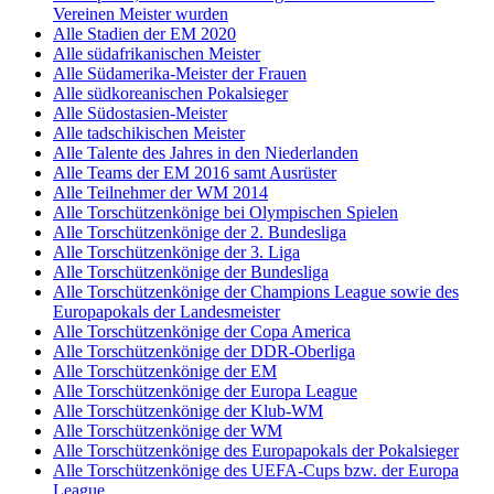
Vereinen Meister wurden
Alle Stadien der EM 2020
Alle südafrikanischen Meister
Alle Südamerika-Meister der Frauen
Alle südkoreanischen Pokalsieger
Alle Südostasien-Meister
Alle tadschikischen Meister
Alle Talente des Jahres in den Niederlanden
Alle Teams der EM 2016 samt Ausrüster
Alle Teilnehmer der WM 2014
Alle Torschützenkönige bei Olympischen Spielen
Alle Torschützenkönige der 2. Bundesliga
Alle Torschützenkönige der 3. Liga
Alle Torschützenkönige der Bundesliga
Alle Torschützenkönige der Champions League sowie des
Europapokals der Landesmeister
Alle Torschützenkönige der Copa America
Alle Torschützenkönige der DDR-Oberliga
Alle Torschützenkönige der EM
Alle Torschützenkönige der Europa League
Alle Torschützenkönige der Klub-WM
Alle Torschützenkönige der WM
Alle Torschützenkönige des Europapokals der Pokalsieger
Alle Torschützenkönige des UEFA-Cups bzw. der Europa
League