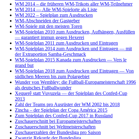
WM 2014 – die früheren WM-Trikots aller WM-Teilnehmer
WM 2014 — Alle WM-Spielorte als Liste
WM 2022 – Spielplan zum Ausdrucken
WM-Abschneiden der Gastgeber
WM-Spiele mit den meisten Toren
WM-Spielplan 2010 zum Ausdrucken, Aufhängen, Ausfüllen
— garantiert immun gegen Hexerei
WM-Spielplan 2011 zum Ausdrucken und Eintragen
WM-Spielplan 2014 zum Ausdrucken und Eintragen — mit
der Extraportion Samba-Geschmack
WM-Spielplan 2015 Kanada zum Ausdrucken — Vers le
grand but
WM-Spielplan 2018 zum Ausdrucken und Eintragen — Von
südlichen Meeren bis zum Polargebiet
Wunder von Wembley: die Fußball-Europameisterschaft 1996
als deutsches Fußballwunder
Xequerê statt Vuvuzela — der Spielplan des Confed-Cup
2013
Zahl der Teams pro Ausrüster der WM 2002 bis 2018
Zincha – der Spielplan der Copa América 2015
Zum Spielplan des Confed-Cup 2017 in Russland
Zuschauerschnitt bei Europameisterschaften
Zuschauerschnitt bei Weltmeisterschaften
Zuschauerzahlen der Bundesliga pro Saison
Zwanzig Rekorde der Bundesliga