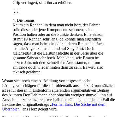
Grip verringert, statt ihn zu erhöhen.
[…]
4. Die Teams
Kaum ein Rennen, in dem man nicht hört, der Fahrer
solle diese oder jene Komponente schonen, seine
Position halten oder an die Punkte denken. Eine Saison
ist mit 19 Rennen sehr lang, da könnte man eigentlich
sagen, dass man beim ein oder anderen Rennen einfach
mal die Augen zu macht und auf Sieg fährt. Doch
gleichzeitig ist die Leistungsdichte in der Serie über die
gesamte Saison sehr hoch. Man kann, wie Brawn im
letzten Jahr, mit dem schnellsten Auto starten, nur um
am Ende doch wieder hinten dran zu sein. Es wird also
taktisch gefahren.
Woran sich noch eine Aufzählung von insgesamt acht
Lösungsvorschlägen für diese Problematik anschließt. Grundsätzlich
ist es für diesen in Listenform agierenden argumentativen Beitrag
des Autoren DonDahlmann aber ohnehin weniger sinnvoll, ihn auf
Ausschnitte zu reduzieren, weshalb dem Geneigten in jedem Fall die
Lektüre des Originalbeitrags „
Formel Eins: Die Sache mit dem
Überholen
“ ans Herz gelegt wird.