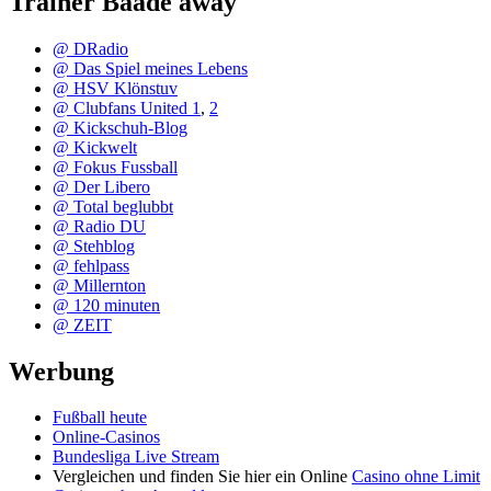
Trainer Baade away
@ DRadio
@ Das Spiel meines Lebens
@ HSV Klönstuv
@ Clubfans United 1
,
2
@ Kickschuh-Blog
@ Kickwelt
@ Fokus Fussball
@ Der Libero
@ Total beglubbt
@ Radio DU
@ Stehblog
@ fehlpass
@ Millernton
@ 120 minuten
@ ZEIT
Werbung
Fußball heute
Online-Casinos
Bundesliga Live Stream
Vergleichen und finden Sie hier ein Online
Casino ohne Limit