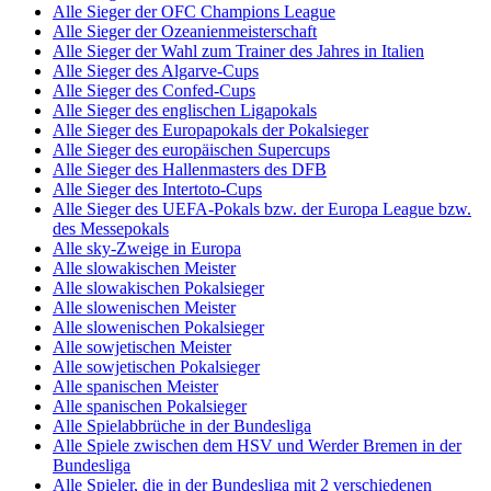
Alle Sieger der OFC Champions League
Alle Sieger der Ozeanienmeisterschaft
Alle Sieger der Wahl zum Trainer des Jahres in Italien
Alle Sieger des Algarve-Cups
Alle Sieger des Confed-Cups
Alle Sieger des englischen Ligapokals
Alle Sieger des Europapokals der Pokalsieger
Alle Sieger des europäischen Supercups
Alle Sieger des Hallenmasters des DFB
Alle Sieger des Intertoto-Cups
Alle Sieger des UEFA-Pokals bzw. der Europa League bzw.
des Messepokals
Alle sky-Zweige in Europa
Alle slowakischen Meister
Alle slowakischen Pokalsieger
Alle slowenischen Meister
Alle slowenischen Pokalsieger
Alle sowjetischen Meister
Alle sowjetischen Pokalsieger
Alle spanischen Meister
Alle spanischen Pokalsieger
Alle Spielabbrüche in der Bundesliga
Alle Spiele zwischen dem HSV und Werder Bremen in der
Bundesliga
Alle Spieler, die in der Bundesliga mit 2 verschiedenen