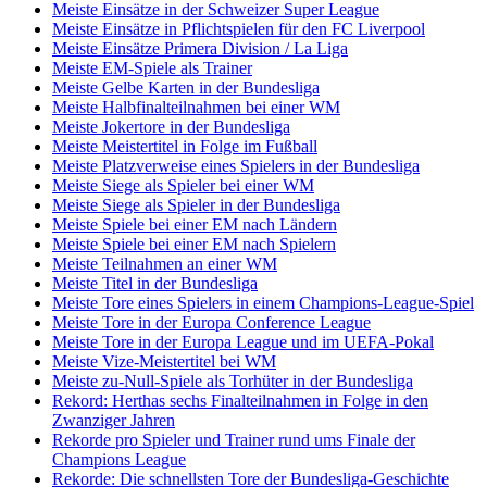
Meiste Einsätze in der Schweizer Super League
Meiste Einsätze in Pflichtspielen für den FC Liverpool
Meiste Einsätze Primera Division / La Liga
Meiste EM-Spiele als Trainer
Meiste Gelbe Karten in der Bundesliga
Meiste Halbfinalteilnahmen bei einer WM
Meiste Jokertore in der Bundesliga
Meiste Meistertitel in Folge im Fußball
Meiste Platzverweise eines Spielers in der Bundesliga
Meiste Siege als Spieler bei einer WM
Meiste Siege als Spieler in der Bundesliga
Meiste Spiele bei einer EM nach Ländern
Meiste Spiele bei einer EM nach Spielern
Meiste Teilnahmen an einer WM
Meiste Titel in der Bundesliga
Meiste Tore eines Spielers in einem Champions-League-Spiel
Meiste Tore in der Europa Conference League
Meiste Tore in der Europa League und im UEFA-Pokal
Meiste Vize-Meistertitel bei WM
Meiste zu-Null-Spiele als Torhüter in der Bundesliga
Rekord: Herthas sechs Finalteilnahmen in Folge in den
Zwanziger Jahren
Rekorde pro Spieler und Trainer rund ums Finale der
Champions League
Rekorde: Die schnellsten Tore der Bundesliga-Geschichte