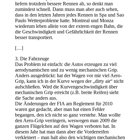
liefern trotzdem bessere Rennen ab, so denkt man
zumindest schnell. Dann muss man aber auch sehen,
dass in den letzten Jahren jedes Rennen in Spa und Sao
Paulo Wetterprobleme hatte. Montreal und Monza
wiederum leben allein von der extrem engen Bahn, die
die Geschwindigkeit und Gefährlichkeit der Rennen
besser transportiert.
[…]
3. Die Fahrzeuge
Das Problem ist einfach: die Autos erzeugen zu viel
aerodynamischen und zu wenig mechanischen Grip.
Anders ausgedrückt: hat der Wagen vor mir viel Aero-
Grip, kann ich in der Kurve wegen der „dirty air“ nicht
aufschließen. Wird die Kurvengeschwindigkeit über
mechanischen Grip erreicht (z.B. breite Reifen) sieht
die Sache anders aus.
Die Änderungen der FIA am Reglement für 2010
waren gut gedacht, aber man hat einen Fehler
begangen, den ich nicht so ganz verstehe. Man wollte
den Aero-Grip verringern, weswegen man 2009 die
ganzen Flügelchen auf den Wagen verboten hat. In
diesem Jahr hat man dann aber die Vorderreifen
verkleinert – man halt also den wichtigen mechanischen