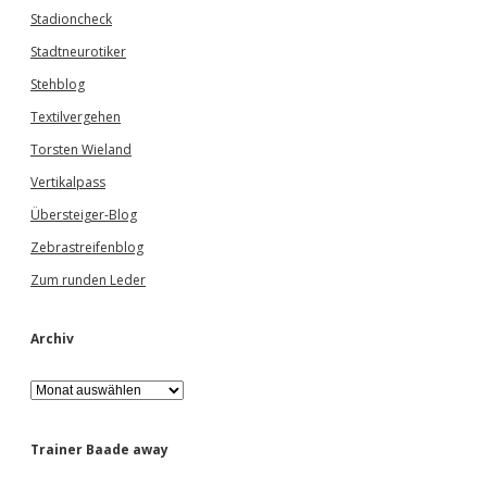
Stadioncheck
Stadtneurotiker
Stehblog
Textilvergehen
Torsten Wieland
Vertikalpass
Übersteiger-Blog
Zebrastreifenblog
Zum runden Leder
Archiv
A
r
c
h
Trainer Baade away
i
v