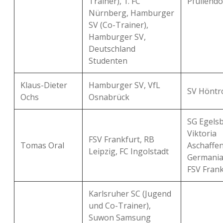
Trainer), 1. FC
Pfullendo
Nürnberg, Hamburger
SV (Co-Trainer),
Hamburger SV,
Deutschland
Studenten
Klaus-Dieter
Hamburger SV, VfL
SV Höntr
Ochs
Osnabrück
SG Egelsb
Viktoria
FSV Frankfurt, RB
Tomas Oral
Aschaffe
Leipzig, FC Ingolstadt
Germania
FSV Frank
Karlsruher SC (Jugend
und Co-Trainer),
Suwon Samsung