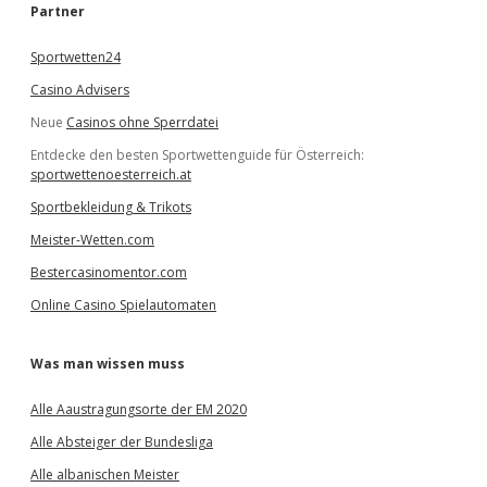
e
Partner
n
Sportwetten24
Casino Advisers
Neue
Casinos ohne Sperrdatei
Entdecke den besten Sportwettenguide für Österreich:
sportwettenoesterreich.at
Sportbekleidung & Trikots
Meister-Wetten.com
Bestercasinomentor.com
Online Casino Spielautomaten
Was man wissen muss
Alle Aaustragungsorte der EM 2020
Alle Absteiger der Bundesliga
Alle albanischen Meister