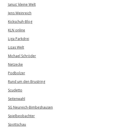
Janus' kleine Welt
Jens Weinreich
Kickschuh-Blog
KLN online
Liga Parkdrei
Lizas Welt
Michael Schröder
Netzecke
Podbolzer
Rund um den Brustring
Scudetto
Seitenwahl
SG Neureich-Bimbeshausen
Spielbeobachter
Spottschau