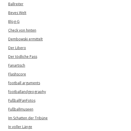
Ballreiter
Beves Welt
Blog-G
Check von hinten
Dembowski ermittelt
Der Libero
Der tödliche Pass
Fanartisch
Flashscore
football arguments
footballandgeography
FußballFanFotos
Fußballmuseen
Im Schatten der Tribüne
In voller Länge