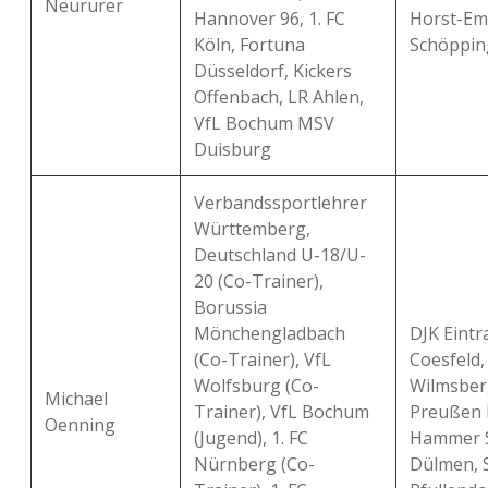
Neururer
Hannover 96, 1. FC
Horst-Em
Köln, Fortuna
Schöppin
Düsseldorf, Kickers
Offenbach, LR Ahlen,
VfL Bochum MSV
Duisburg
Verbandssportlehrer
Württemberg,
Deutschland U-18/U-
20 (Co-Trainer),
Borussia
Mönchengladbach
DJK Eintr
(Co-Trainer), VfL
Coesfeld,
Wolfsburg (Co-
Wilmsber
Michael
Trainer), VfL Bochum
Preußen 
Oenning
(Jugend), 1. FC
Hammer 
Nürnberg (Co-
Dülmen, 