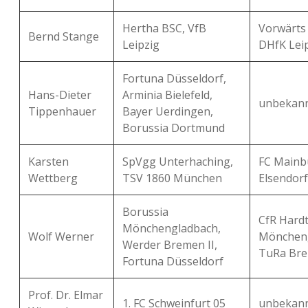
Hertha BSC, VfB
Vorwärts
Bernd Stange
Leipzig
DHfK Lei
Fortuna Düsseldorf,
Hans-Dieter
Arminia Bielefeld,
unbekan
Tippenhauer
Bayer Uerdingen,
Borussia Dortmund
Karsten
SpVgg Unterhaching,
FC Mainb
Wettberg
TSV 1860 München
Elsendorf
Borussia
CfR Hardt
Mönchengladbach,
Wolf Werner
Möncheng
Werder Bremen II,
TuRa Br
Fortuna Düsseldorf
Prof. Dr. Elmar
1. FC Schweinfurt 05
unbekan