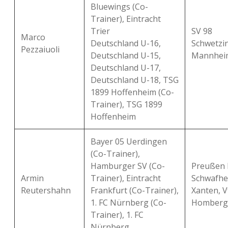
Bluewings (Co-
Trainer), Eintracht
Trier
SV 98
Marco
Deutschland U-16,
Schwetzi
Pezzaiuoli
Deutschland U-15,
Mannhei
Deutschland U-17,
Deutschland U-18, TSG
1899 Hoffenheim (Co-
Trainer), TSG 1899
Hoffenheim
Bayer 05 Uerdingen
(Co-Trainer),
Hamburger SV (Co-
Preußen K
Armin
Trainer), Eintracht
Schwafhe
Reutershahn
Frankfurt (Co-Trainer),
Xanten, V
1. FC Nürnberg (Co-
Homberg
Trainer), 1. FC
Nürnberg