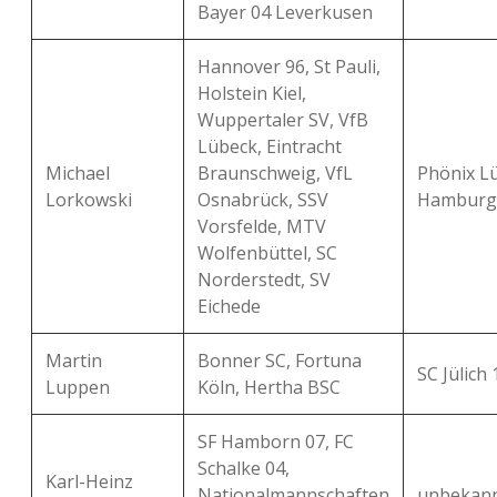
Bayer 04 Leverkusen
Hannover 96, St Pauli,
Holstein Kiel,
Wuppertaler SV, VfB
Lübeck, Eintracht
Michael
Braunschweig, VfL
Phönix L
Lorkowski
Osnabrück, SSV
Hamburg
Vorsfelde, MTV
Wolfenbüttel, SC
Norderstedt, SV
Eichede
Martin
Bonner SC, Fortuna
SC Jülich
Luppen
Köln, Hertha BSC
SF Hamborn 07, FC
Schalke 04,
Karl-Heinz
Nationalmannschaften
unbekan