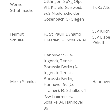
Ottfingen, SpVg Olpe,
Werner
VfL Klafeld-Geisweid,
TuRa Al
Schuhmacher
SuS Niederschelden-
Gosenbach, SF Siegen
SSV Kirch
Helmut
FC St. Pauli, Dynamo
SSV Elspe
Schulte
Dresden, FC Schalke 04
Köln II
Hannover 96 (A-
Jugend), Tennis
Borussia Berlin (A-
Jugend), Tennis
Borussia Berlin,
Mirko Slomka
Hannover 
Hannover 96 (Co-
Trainer), FC Schalke 04
(Co-Trainer), FC
Schalke 04, Hannover
96