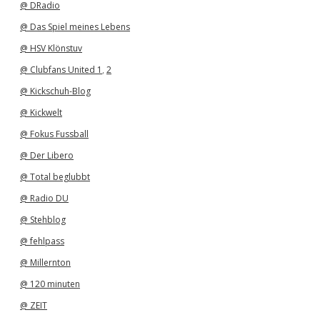
@ DRadio
@ Das Spiel meines Lebens
@ HSV Klönstuv
@ Clubfans United 1
,
2
@ Kickschuh-Blog
@ Kickwelt
@ Fokus Fussball
@ Der Libero
@ Total beglubbt
@ Radio DU
@ Stehblog
@ fehlpass
@ Millernton
@ 120 minuten
@ ZEIT