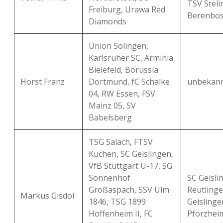
TSV Steli
Freiburg, Urawa Red
Berenbos
Diamonds
Union Solingen,
Karlsruher SC, Arminia
Bielefeld, Borussia
Horst Franz
Dortmund, fC Schalke
unbekan
04, RW Essen, FSV
Mainz 05, SV
Babelsberg
TSG Salach, FTSV
Kuchen, SC Geislingen,
VfB Stuttgart U-17, SG
Sonnenhof
SC Geisli
Großaspach, SSV Ulm
Reutlinge
Markus Gisdol
1846, TSG 1899
Geislingen
Hoffenheim II, FC
Pforzhei