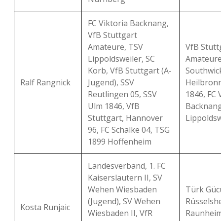
FC Viktoria Backnang,
VfB Stuttgart
Amateure, TSV
VfB Stutt
Lippoldsweiler, SC
Amateure
Korb, VfB Stuttgart (A-
Southwick
Ralf Rangnick
Jugend), SSV
Heilbron
Reutlingen 05, SSV
1846, FC 
Ulm 1846, VfB
Backnang
Stuttgart, Hannover
Lippoldsw
96, FC Schalke 04, TSG
1899 Hoffenheim
Landesverband, 1. FC
Kaiserslautern II, SV
Wehen Wiesbaden
Türk Güc
(Jugend), SV Wehen
Rüsselshe
Kosta Runjaic
Wiesbaden II, VfR
Raunheim