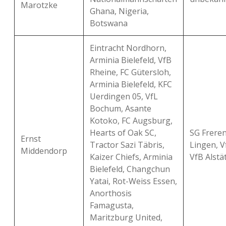
Marotzke
Ghana, Nigeria,
Botswana
Eintracht Nordhorn,
Arminia Bielefeld, VfB
Rheine, FC Gütersloh,
Arminia Bielefeld, KFC
Uerdingen 05, VfL
Bochum, Asante
Kotoko, FC Augsburg,
Hearts of Oak SC,
SG Freren
Ernst
Tractor Sazi Täbris,
Lingen, V
Middendorp
Kaizer Chiefs, Arminia
VfB Alstä
Bielefeld, Changchun
Yatai, Rot-Weiss Essen,
Anorthosis
Famagusta,
Maritzburg United,