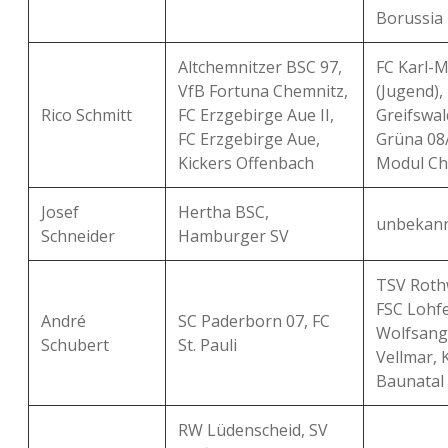
Borussia 
Altchemnitzer BSC 97,
FC Karl-M
VfB Fortuna Chemnitz,
(Jugend)
Rico Schmitt
FC Erzgebirge Aue II,
Greifswal
FC Erzgebirge Aue,
Grüna 08
Kickers Offenbach
Modul Ch
Josef
Hertha BSC,
unbekan
Schneider
Hamburger SV
TSV Roth
FSC Lohf
André
SC Paderborn 07, FC
Wolfsang
Schubert
St. Pauli
Vellmar, 
Baunatal
RW Lüdenscheid, SV