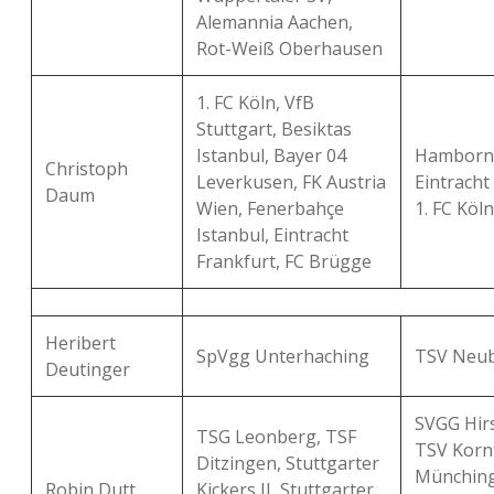
Alemannia Aachen,
Rot-Weiß Oberhausen
1. FC Köln, VfB
Stuttgart, Besiktas
Istanbul, Bayer 04
Hamborn 
Christoph
Leverkusen, FK Austria
Eintracht
Daum
Wien, Fenerbahçe
1. FC Köl
Istanbul, Eintracht
Frankfurt, FC Brügge
Heribert
SpVgg Unterhaching
TSV Neub
Deutinger
SVGG Hir
TSG Leonberg, TSF
TSV Kornt
Ditzingen, Stuttgarter
Münching
Robin Dutt
Kickers II, Stuttgarter