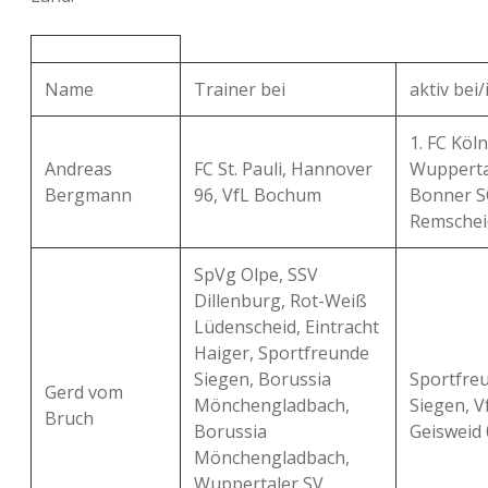
Name
Trainer bei
aktiv bei/
1. FC Köln 
Andreas
FC St. Pauli, Hannover
Wupperta
Bergmann
96, VfL Bochum
Bonner S
Remschei
SpVg Olpe, SSV
Dillenburg, Rot-Weiß
Lüdenscheid, Eintracht
Haiger, Sportfreunde
Siegen, Borussia
Sportfre
Gerd vom
Mönchengladbach,
Siegen, V
Bruch
Borussia
Geisweid 
Mönchengladbach,
Wuppertaler SV,