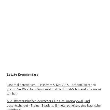
i
d
e
b
a
r
Letzte Kommentare
Lass mal netzwerken – Links vom 5. Mai 2015 – betonflüsterer
zu
„Tatort“ — Was Horst Szymaniak mit der Horst-Schimanski-Gasse zu
tun hat
Alle Elfmeterschießen deutscher Clubs im Europapokal (und
Losentscheide) – Trainer Baade
zu
Elfmeterschießen, eine bayrische
Erfindung