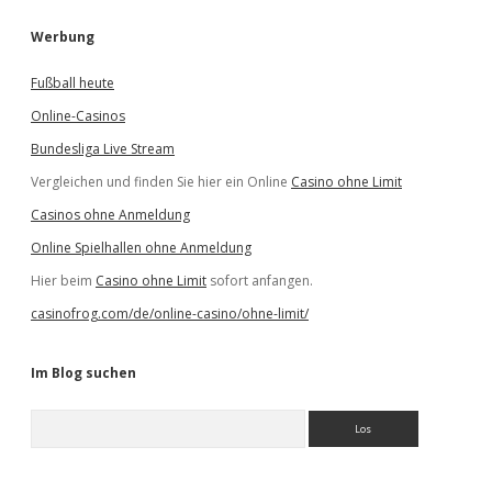
Werbung
Fußball heute
Online-Casinos
Bundesliga Live Stream
Vergleichen und finden Sie hier ein Online
Casino ohne Limit
Casinos ohne Anmeldung
Online Spielhallen ohne Anmeldung
Hier beim
Casino ohne Limit
sofort anfangen.
casinofrog.com/de/online-casino/ohne-limit/
Im Blog suchen
S
u
c
h