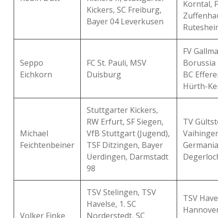
Korntal, 
Kickers, SC Freiburg,
Zuffenha
Bayer 04 Leverkusen
Ruteshei
FV Gallma
Seppo
FC St. Pauli, MSV
Borussia 
Eichkorn
Duisburg
BC Effere
Hürth-Ke
Stuttgarter Kickers,
RW Erfurt, SF Siegen,
TV Gültst
Michael
VfB Stuttgart (Jugend),
Vaihingen
Feichtenbeiner
TSF Ditzingen, Bayer
Germani
Uerdingen, Darmstadt
Degerloc
98
TSV Stelingen, TSV
TSV Have
Havelse, 1. SC
Hannover
Volker Finke
Norderstedt, SC