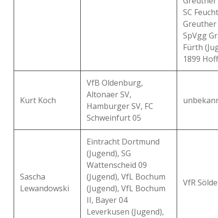
Greuther F
SC Feuch
Greuther 
SpVgg Gr
Fürth (Ju
1899 Hoff
VfB Oldenburg,
Altonaer SV,
Kurt Koch
unbekan
Hamburger SV, FC
Schweinfurt 05
Eintracht Dortmund
(Jugend), SG
Wattenscheid 09
Sascha
(Jugend), VfL Bochum
VfR Sölde
Lewandowski
(Jugend), VfL Bochum
II, Bayer 04
Leverkusen (Jugend),