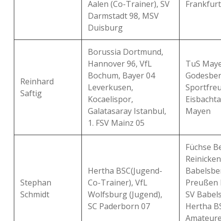
Aalen (Co-Trainer), SV
Frankfurt
Darmstadt 98, MSV
Duisburg
Borussia Dortmund,
Hannover 96, VfL
TuS Maye
Bochum, Bayer 04
Godesber
Reinhard
Leverkusen,
Sportfre
Saftig
Kocaelispor,
Eisbachta
Galatasaray Istanbul,
Mayen
1. FSV Mainz 05
Füchse Be
Reinicken
Hertha BSC(Jugend-
Babelsbe
Stephan
Co-Trainer), VfL
Preußen 
Schmidt
Wolfsburg (Jugend),
SV Babels
SC Paderborn 07
Hertha B
Amateure