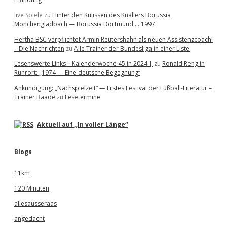
live Spiele
zu
Hinter den Kulissen des Knallers Borussia
Mönchengladbach — Borussia Dortmund … 1997
Hertha BSC verpflichtet Armin Reutershahn als neuen Assistenzcoach!
– Die Nachrichten
zu
Alle Trainer der Bundesliga in einer Liste
Lesenswerte Links – Kalenderwoche 45 in 2024 |
zu
Ronald Reng in
Ruhrort: „1974 — Eine deutsche Begegnung“
Ankündigung: „Nachspielzeit“ — Erstes Festival der Fußball-Literatur –
Trainer Baade
zu
Lesetermine
Aktuell auf „In voller Länge“
Blogs
11km
120 Minuten
allesausseraas
angedacht