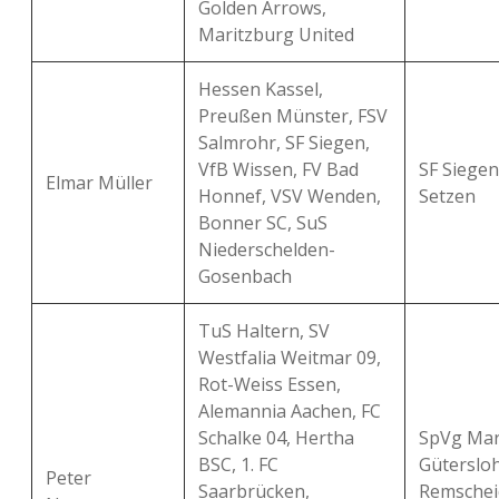
Golden Arrows,
Maritzburg United
Hessen Kassel,
Preußen Münster, FSV
Salmrohr, SF Siegen,
VfB Wissen, FV Bad
SF Siegen
Elmar Müller
Honnef, VSV Wenden,
Setzen
Bonner SC, SuS
Niederschelden-
Gosenbach
TuS Haltern, SV
Westfalia Weitmar 09,
Rot-Weiss Essen,
Alemannia Aachen, FC
Schalke 04, Hertha
SpVg Mar
BSC, 1. FC
Gütersloh
Peter
Saarbrücken,
Remschei