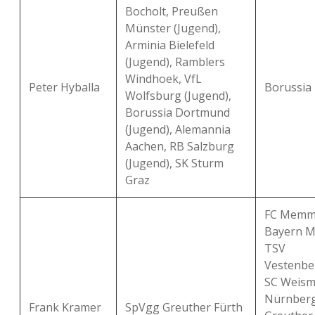
Bocholt, Preußen
Münster (Jugend),
Arminia Bielefeld
(Jugend), Ramblers
Windhoek, VfL
Peter Hyballa
Borussia
Wolfsburg (Jugend),
Borussia Dortmund
(Jugend), Alemannia
Aachen, RB Salzburg
(Jugend), SK Sturm
Graz
FC Memmi
Bayern M
TSV
Vestenbe
SC Weisma
Nürnberg
Frank Kramer
SpVgg Greuther Fürth