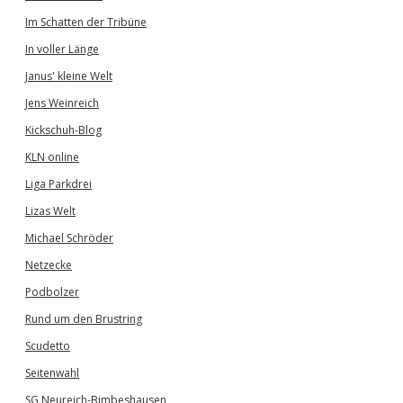
Im Schatten der Tribüne
In voller Länge
Janus' kleine Welt
Jens Weinreich
Kickschuh-Blog
KLN online
Liga Parkdrei
Lizas Welt
Michael Schröder
Netzecke
Podbolzer
Rund um den Brustring
Scudetto
Seitenwahl
SG Neureich-Bimbeshausen