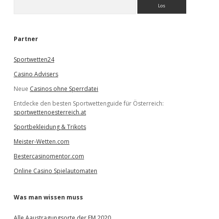
S
u
c
h
e
Partner
n
Sportwetten24
Casino Advisers
Neue
Casinos ohne Sperrdatei
Entdecke den besten Sportwettenguide für Österreich:
sportwettenoesterreich.at
Sportbekleidung & Trikots
Meister-Wetten.com
Bestercasinomentor.com
Online Casino Spielautomaten
Was man wissen muss
Alle Aaustragungsorte der EM 2020