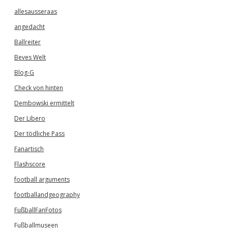
allesausseraas
angedacht
Ballreiter
Beves Welt
Blog-G
Check von hinten
Dembowski ermittelt
Der Libero
Der tödliche Pass
Fanartisch
Flashscore
football arguments
footballandgeography
FußballFanFotos
Fußballmuseen