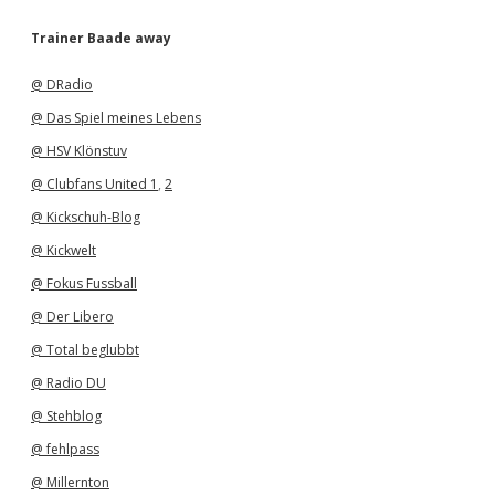
c
h
Trainer Baade away
i
v
@ DRadio
@ Das Spiel meines Lebens
@ HSV Klönstuv
@ Clubfans United 1
,
2
@ Kickschuh-Blog
@ Kickwelt
@ Fokus Fussball
@ Der Libero
@ Total beglubbt
@ Radio DU
@ Stehblog
@ fehlpass
@ Millernton