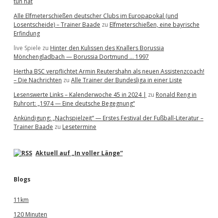
tun hat
Alle Elfmeterschießen deutscher Clubs im Europapokal (und
Losentscheide) – Trainer Baade
zu
Elfmeterschießen, eine bayrische
Erfindung
live Spiele
zu
Hinter den Kulissen des Knallers Borussia
Mönchengladbach — Borussia Dortmund … 1997
Hertha BSC verpflichtet Armin Reutershahn als neuen Assistenzcoach!
– Die Nachrichten
zu
Alle Trainer der Bundesliga in einer Liste
Lesenswerte Links – Kalenderwoche 45 in 2024 |
zu
Ronald Reng in
Ruhrort: „1974 — Eine deutsche Begegnung“
Ankündigung: „Nachspielzeit“ — Erstes Festival der Fußball-Literatur –
Trainer Baade
zu
Lesetermine
Aktuell auf „In voller Länge“
Blogs
11km
120 Minuten