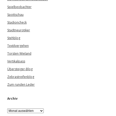
Spielbeobachter
Spottschau
Stadioncheck
Stadtneurotiker
Stehblog
Textilvergehen
Torsten Wieland
Vertikalpass
Übersteiger-Blog
Zebrastreifenblog
Zum runden Leder
Archiv
A
r