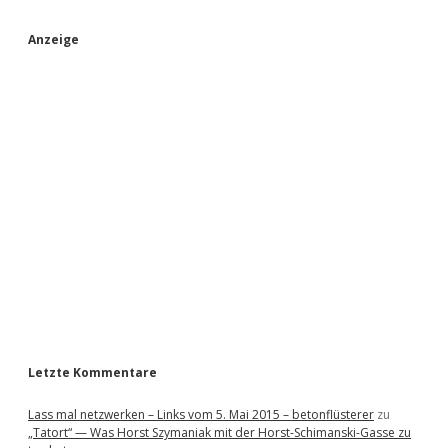
S
Anzeige
i
d
e
b
a
r
Letzte Kommentare
Lass mal netzwerken – Links vom 5. Mai 2015 – betonflüsterer
zu
„Tatort“ — Was Horst Szymaniak mit der Horst-Schimanski-Gasse zu