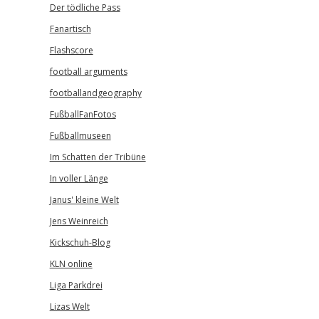
Der tödliche Pass
Fanartisch
Flashscore
football arguments
footballandgeography
FußballFanFotos
Fußballmuseen
Im Schatten der Tribüne
In voller Länge
Janus' kleine Welt
Jens Weinreich
Kickschuh-Blog
KLN online
Liga Parkdrei
Lizas Welt