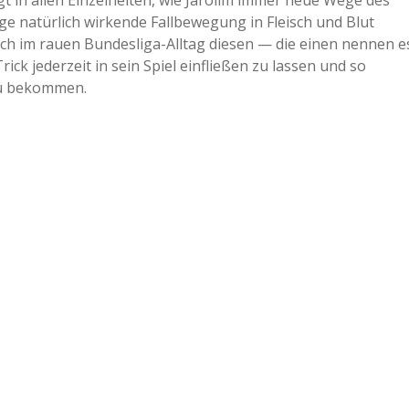
gt in allen Einzelheiten, wie Jarolim immer neue Wege des
ge natürlich wirkende Fallbewegung in Fleisch und Blut
a
uch im rauen Bundesliga-Alltag diesen — die einen nennen e
ick jederzeit in sein Spiel einfließen zu lassen und so
a
zu bekommen.
d
e