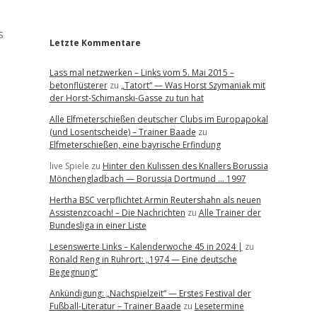
r
s
Letzte Kommentare
Lass mal netzwerken – Links vom 5. Mai 2015 –
betonflüsterer
zu
„Tatort“ — Was Horst Szymaniak mit
der Horst-Schimanski-Gasse zu tun hat
Alle Elfmeterschießen deutscher Clubs im Europapokal
(und Losentscheide) – Trainer Baade
zu
Elfmeterschießen, eine bayrische Erfindung
live Spiele
zu
Hinter den Kulissen des Knallers Borussia
Mönchengladbach — Borussia Dortmund … 1997
Hertha BSC verpflichtet Armin Reutershahn als neuen
Assistenzcoach! – Die Nachrichten
zu
Alle Trainer der
Bundesliga in einer Liste
Lesenswerte Links – Kalenderwoche 45 in 2024 |
zu
Ronald Reng in Ruhrort: „1974 — Eine deutsche
Begegnung“
Ankündigung: „Nachspielzeit“ — Erstes Festival der
Fußball-Literatur – Trainer Baade
zu
Lesetermine