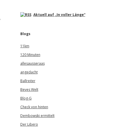
Aktuell auf „In voller Länge“
?
Blogs
11km
120 Minuten
allesausseraas
angedacht
Ballreiter
Beves Welt
Blog-G
Check von hinten
Dembowski ermittelt
Der Libero