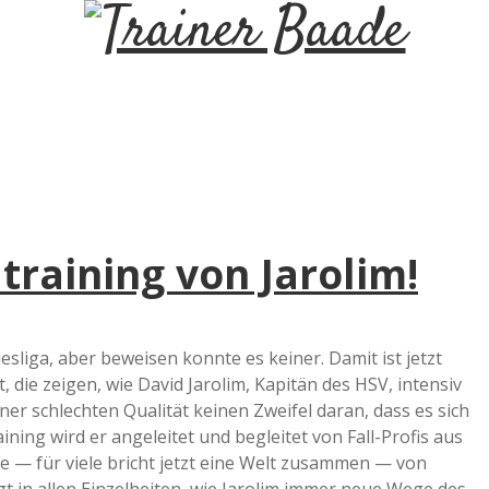
T
r
a
i
training von Jarolim!
n
e
liga, aber beweisen konnte es keiner. Damit ist jetzt
 die zeigen, wie David Jarolim, Kapitän des HSV, intensiv
r
einer schlechten Qualität keinen Zweifel daran, dass es sich
aining wird er angeleitet und begleitet von Fall-Profis aus
B
e — für viele bricht jetzt eine Welt zusammen — von