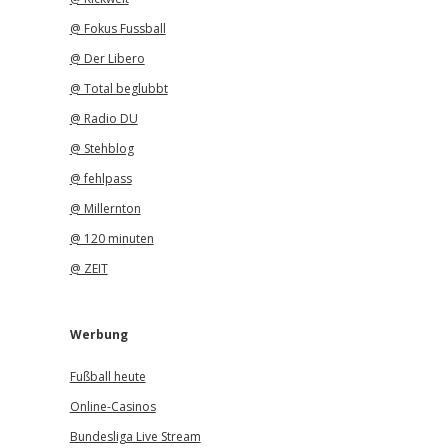
@ Fokus Fussball
@ Der Libero
@ Total beglubbt
@ Radio DU
@ Stehblog
@ fehlpass
@ Millernton
@ 120 minuten
@ ZEIT
Werbung
Fußball heute
Online-Casinos
Bundesliga Live Stream