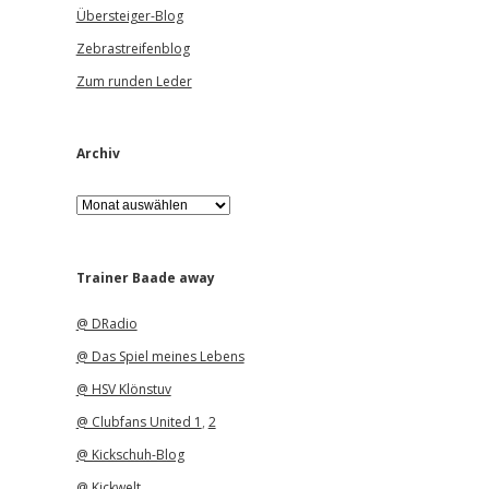
Übersteiger-Blog
Zebrastreifenblog
Zum runden Leder
Archiv
A
r
c
h
i
Trainer Baade away
v
@ DRadio
@ Das Spiel meines Lebens
@ HSV Klönstuv
@ Clubfans United 1
,
2
@ Kickschuh-Blog
@ Kickwelt