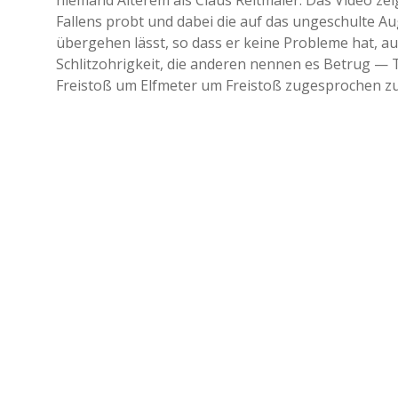
niemand Älterem als Claus Reitmaier. Das Video zei
Fallens probt und dabei die auf das ungeschulte Au
übergehen lässt, so dass er keine Probleme hat, a
Schlitzohrigkeit, die anderen nennen es Betrug — Tr
Freistoß um Elfmeter um Freistoß zugesprochen 