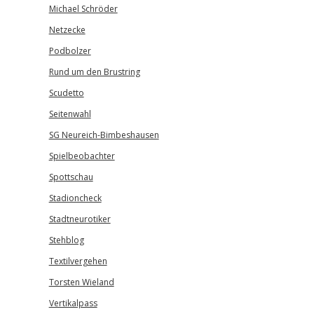
Michael Schröder
Netzecke
Podbolzer
Rund um den Brustring
Scudetto
Seitenwahl
SG Neureich-Bimbeshausen
Spielbeobachter
Spottschau
Stadioncheck
Stadtneurotiker
Stehblog
Textilvergehen
Torsten Wieland
Vertikalpass