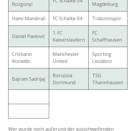
FC Schalke 04
Rozgonyi
Magdeburg
Hami Mandirali
FC Schalke 04
Trabzonspor
1. FC
FC
Daniel Pavlović
Kaiserslautern
Schaffhausen
Cristiano
Manchester
Sporting
Ronaldo
United
Lissabon
Borussia
TSG
Bajram Sadrijaj
Dortmund
Thannhausen
Wer wurde noch aufgrund der ausschweifenden