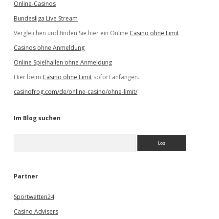
Online-Casinos
Bundesliga Live Stream
Vergleichen und finden Sie hier ein Online
Casino ohne Limit
Casinos ohne Anmeldung
Online Spielhallen ohne Anmeldung
Hier beim
Casino ohne Limit
sofort anfangen.
casinofrog.com/de/online-casino/ohne-limit/
Im Blog suchen
S
u
c
h
e
Partner
n
Sportwetten24
Casino Advisers