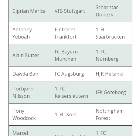
Schachtar
Ciprian Marica
VfB Stuttgart
Donezk
Anthony
Eintracht
1. FC
Yeboah
Frankfurt
Saarbrücken
FC Bayern
1. FC
Alain Sutter
München
Nürnberg
Dawda Bah
FC Augsburg
HJK Helsinki
Torbjörn
1. FC
IFK Göteborg
Nilsson
Kaiserslautern
Tony
Nottingham
1. FC Köln
Woodcock
Forest
Marcel
1. FC