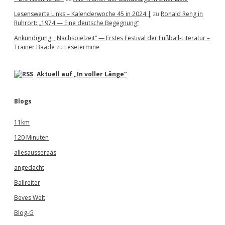
Lesenswerte Links – Kalenderwoche 45 in 2024 |
zu
Ronald Reng in
Ruhrort: „1974 — Eine deutsche Begegnung“
Ankündigung: „Nachspielzeit“ — Erstes Festival der Fußball-Literatur –
Trainer Baade
zu
Lesetermine
Aktuell auf „In voller Länge“
Blogs
11km
120 Minuten
allesausseraas
angedacht
Ballreiter
Beves Welt
Blog-G