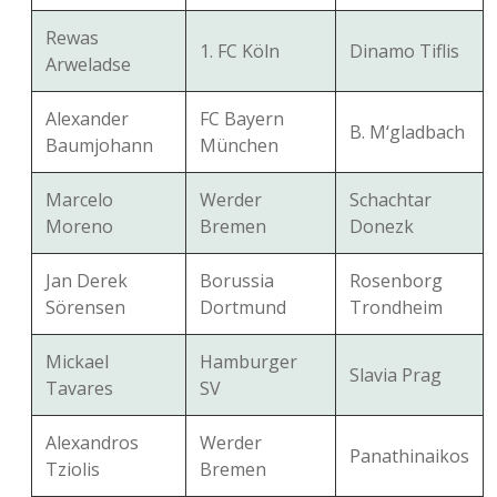
Rewas
1. FC Köln
Dinamo Tiflis
Arweladse
Alexander
FC Bayern
B. M‘gladbach
Baumjohann
München
Marcelo
Werder
Schachtar
Moreno
Bremen
Donezk
Jan Derek
Borussia
Rosenborg
Sörensen
Dortmund
Trondheim
Mickael
Hamburger
Slavia Prag
Tavares
SV
Alexandros
Werder
Panathinaikos
Tziolis
Bremen