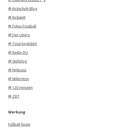
@ Kickschuh-Blog
@ Kickwelt
@ Fokus Fussball
@ Der Libero
@ Total beglubbt
@ Radio DU
@ Stehblog
@ fehlpass
@ Millernton
@ 120 minuten
@ ZEIT
Werbung
Fußball heute