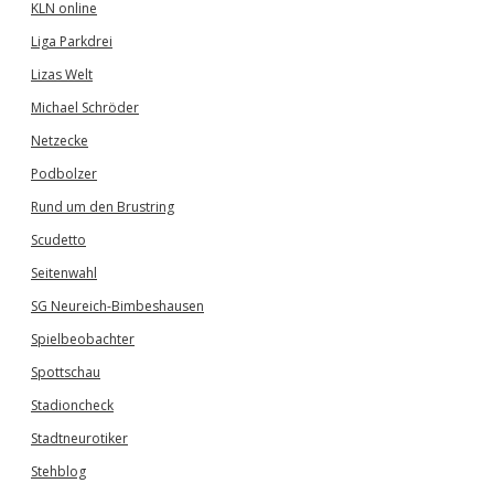
KLN online
Liga Parkdrei
Lizas Welt
Michael Schröder
Netzecke
Podbolzer
Rund um den Brustring
Scudetto
Seitenwahl
SG Neureich-Bimbeshausen
Spielbeobachter
Spottschau
Stadioncheck
Stadtneurotiker
Stehblog