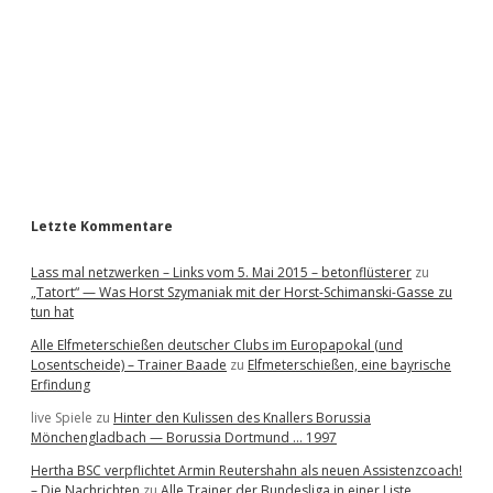
e
b
a
r
Letzte Kommentare
Lass mal netzwerken – Links vom 5. Mai 2015 – betonflüsterer
zu
„Tatort“ — Was Horst Szymaniak mit der Horst-Schimanski-Gasse zu
tun hat
Alle Elfmeterschießen deutscher Clubs im Europapokal (und
Losentscheide) – Trainer Baade
zu
Elfmeterschießen, eine bayrische
Erfindung
live Spiele
zu
Hinter den Kulissen des Knallers Borussia
Mönchengladbach — Borussia Dortmund … 1997
Hertha BSC verpflichtet Armin Reutershahn als neuen Assistenzcoach!
– Die Nachrichten
zu
Alle Trainer der Bundesliga in einer Liste