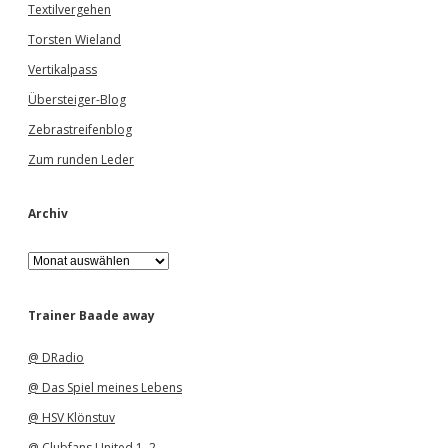
Textilvergehen
Torsten Wieland
Vertikalpass
Übersteiger-Blog
Zebrastreifenblog
Zum runden Leder
Archiv
A
r
c
h
Trainer Baade away
i
v
@ DRadio
@ Das Spiel meines Lebens
@ HSV Klönstuv
@ Clubfans United 1
,
2