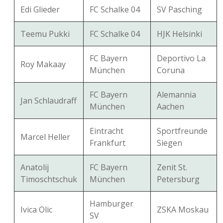
Edi Glieder
FC Schalke 04
SV Pasching
Teemu Pukki
FC Schalke 04
HJK Helsinki
FC Bayern
Deportivo La
Roy Makaay
München
Coruna
FC Bayern
Alemannia
Jan Schlaudraff
München
Aachen
Eintracht
Sportfreunde
Marcel Heller
Frankfurt
Siegen
Anatolij
FC Bayern
Zenit St.
Timoschtschuk
München
Petersburg
Hamburger
Ivica Olic
ZSKA Moskau
SV