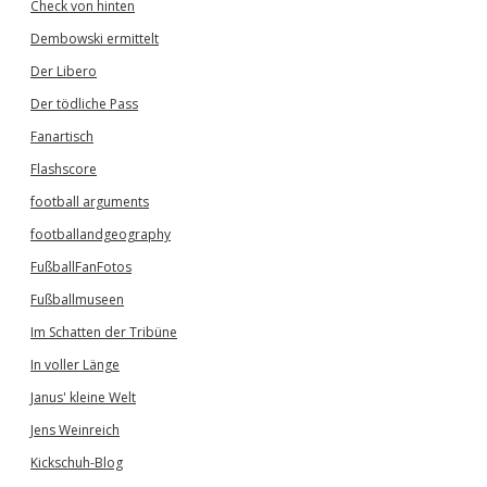
Check von hinten
Dembowski ermittelt
Der Libero
Der tödliche Pass
Fanartisch
Flashscore
football arguments
footballandgeography
FußballFanFotos
Fußballmuseen
Im Schatten der Tribüne
In voller Länge
Janus' kleine Welt
Jens Weinreich
Kickschuh-Blog