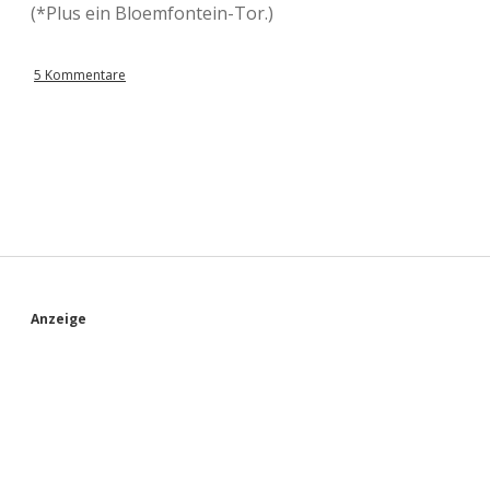
(*Plus ein Bloemfontein-Tor.)
5 Kommentare
S
Anzeige
i
d
e