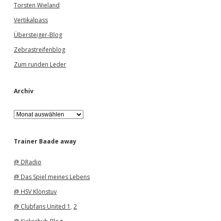
Torsten Wieland
Vertikalpass
Übersteiger-Blog
Zebrastreifenblog
Zum runden Leder
Archiv
A
r
c
h
Trainer Baade away
i
v
@ DRadio
@ Das Spiel meines Lebens
@ HSV Klönstuv
@ Clubfans United 1
,
2