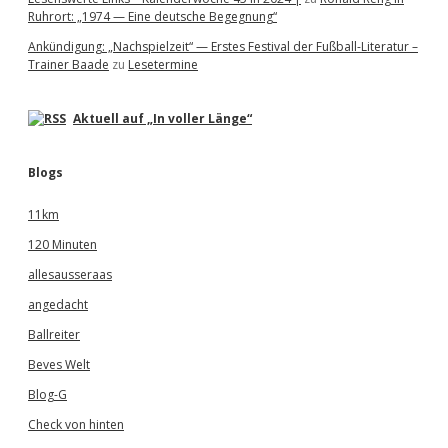
Ruhrort: „1974 — Eine deutsche Begegnung“
Ankündigung: „Nachspielzeit“ — Erstes Festival der Fußball-Literatur –
Trainer Baade
zu
Lesetermine
Aktuell auf „In voller Länge“
Blogs
11km
120 Minuten
allesausseraas
angedacht
Ballreiter
Beves Welt
Blog-G
Check von hinten