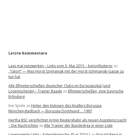
b
a
r
Letzte Kommentare
Lass mal netzwerken – Links vom 5. Mai 2015 – betonflüsterer
zu
„Tatort“ — Was Horst Szymaniak mit der Horst-Schimanski-Gasse zu
tun hat
Alle Elfmeterschießen deutscher Clubs im Europapokal (und
Losentscheide) – Trainer Baade
zu
Elfmeterschießen, eine bayrische
Erfindung
live Spiele
zu
Hinter den Kulissen des Knallers Borussia
Mönchengladbach — Borussia Dortmund … 1997
Hertha BSC verpflichtet Armin Reutershahn als neuen Assistenzcoach!
– Die Nachrichten
zu
Alle Trainer der Bundesliga in einer Liste
Lesenswerte Links – Kalenderwoche 45 in 2024 |
zu
Ronald Reng in