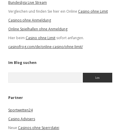
Bundesliga Live Stream
Vergleichen und finden Sie hier ein Online
Casino ohne Limit
Casinos ohne Anmeldung
Online Spielhallen ohne Anmeldung
Hier beim
Casino ohne Limit
sofort anfangen.
casinofrog.com/de/online-casino/ohne-limit/
Im Blog suchen
S
u
c
h
e
Partner
n
Sportwetten24
Casino Advisers
Neue
Casinos ohne Sperrdatei