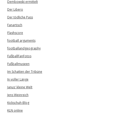
Dembowski ermittelt
Der Libero
Der tödliche Pass
Fanartisch
Flashscore
football arguments
footballandgeography
FußballFanFotos
Fußballmuseen
Im Schatten der Tribüne
In voller Länge
Janus' kleine Welt
Jens Weinreich
Kickschuh-Blog
KLN online