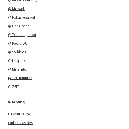
@ Kickschuh-Blog
@ Kickwelt
@ Fokus Fussball
@ Der Libero
@ Total beglubbt
@ Radio DU
@ Stehblog
@ fehlpass
@ Millernton
@ 120 minuten
@ ZEIT
Werbung
Fußball heute
Online-Casinos