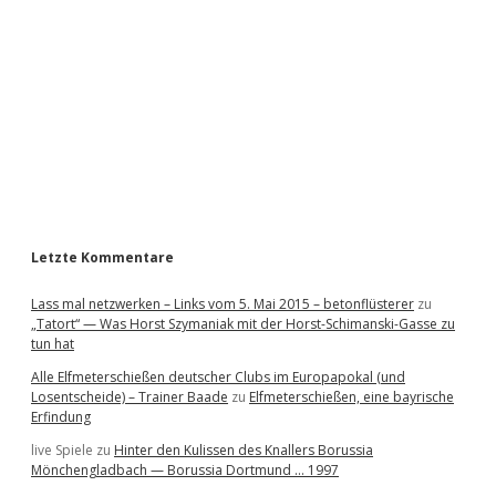
d
e
b
a
r
Letzte Kommentare
Lass mal netzwerken – Links vom 5. Mai 2015 – betonflüsterer
zu
„Tatort“ — Was Horst Szymaniak mit der Horst-Schimanski-Gasse zu
tun hat
Alle Elfmeterschießen deutscher Clubs im Europapokal (und
Losentscheide) – Trainer Baade
zu
Elfmeterschießen, eine bayrische
Erfindung
live Spiele
zu
Hinter den Kulissen des Knallers Borussia
Mönchengladbach — Borussia Dortmund … 1997