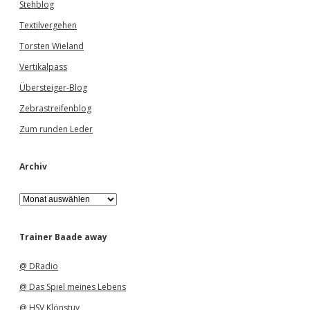
Stehblog
Textilvergehen
Torsten Wieland
Vertikalpass
Übersteiger-Blog
Zebrastreifenblog
Zum runden Leder
Archiv
A
r
c
h
Trainer Baade away
i
v
@ DRadio
@ Das Spiel meines Lebens
@ HSV Klönstuv