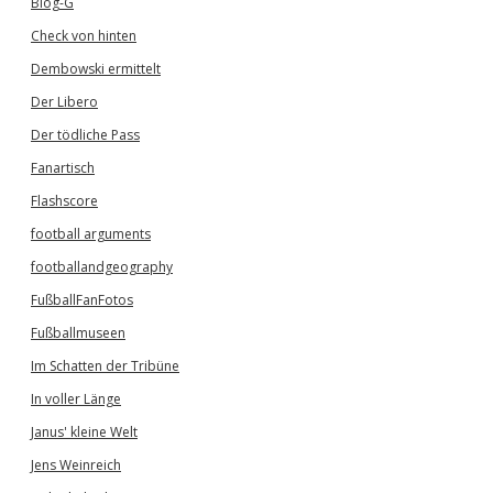
Blog-G
Check von hinten
Dembowski ermittelt
Der Libero
Der tödliche Pass
Fanartisch
Flashscore
football arguments
footballandgeography
FußballFanFotos
Fußballmuseen
Im Schatten der Tribüne
In voller Länge
Janus' kleine Welt
Jens Weinreich