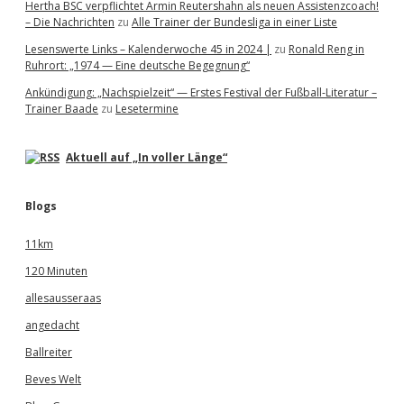
Hertha BSC verpflichtet Armin Reutershahn als neuen Assistenzcoach!
– Die Nachrichten
zu
Alle Trainer der Bundesliga in einer Liste
Lesenswerte Links – Kalenderwoche 45 in 2024 |
zu
Ronald Reng in
Ruhrort: „1974 — Eine deutsche Begegnung“
Ankündigung: „Nachspielzeit“ — Erstes Festival der Fußball-Literatur –
Trainer Baade
zu
Lesetermine
Aktuell auf „In voller Länge“
Blogs
11km
120 Minuten
allesausseraas
angedacht
Ballreiter
Beves Welt