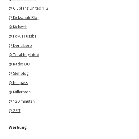
@ Clubfans United 1
,
2
@ Kickschuh-Blog
@ Kickwelt
@ Fokus Fussball
@ Der Libero
@ Total beglubbt
@ Radio DU
@ Stehblog
@ fehlpass
@ Millernton
@ 120 minuten
@ ZEIT
Werbung