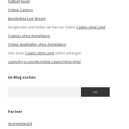
Fußball heute
Online-Casinos
Bundesliga Live Stream
Vergleichen und finden Sie hier ein Online
Casino ohne Limit
Casinos ohne Anmeldung
Online Spielhallen ohne Anmeldung
Hier beim
Casino ohne Limit
sofort anfangen.
casinofrog.com/de/online-casino/ohne-limit/
Im Blog suchen
S
u
c
h
e
Partner
n
Sportwetten24